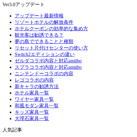
Ver3.0アップデート
アップデート最新情報
リゾートホテルの解放条件
ホテルクーポンの効率的な集め方
観光客は勧誘できる？
夢の島でできることと種類
リセット片付けセンターの使い方
Switch2エディションの違い
ゼルダコラボ内容と対応amiibo
スプラコラボ内容と対応amiibo
ニンテンドーコラボの内容
レゴコラボの内容
新キャラの勧誘方法
ホテル家具一覧
ワイヤー家具一覧
和風モダン家具一覧
キッズ家具一覧
大理石家具一覧
人気記事