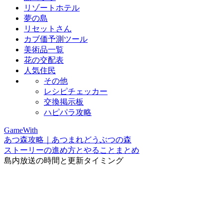
リゾートホテル
夢の島
リセットさん
カブ価予測ツール
美術品一覧
花の交配表
人気住民
その他
レシピチェッカー
交換掲示板
ハピパラ攻略
GameWith
あつ森攻略｜あつまれどうぶつの森
ストーリーの進め方とやることまとめ
島内放送の時間と更新タイミング