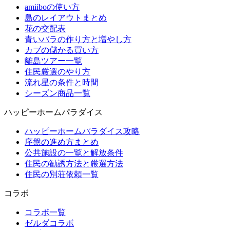
amiiboの使い方
島のレイアウトまとめ
花の交配表
青いバラの作り方と増やし方
カブの儲かる買い方
離島ツアー一覧
住民厳選のやり方
流れ星の条件と時間
シーズン商品一覧
ハッピーホームパラダイス
ハッピーホームパラダイス攻略
序盤の進め方まとめ
公共施設の一覧と解放条件
住民の勧誘方法と厳選方法
住民の別荘依頼一覧
コラボ
コラボ一覧
ゼルダコラボ