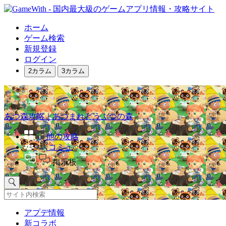
ホーム
ゲーム検索
新規登録
ログイン
2カラム
3カラム
あつ森攻略｜あつまれどうぶつの森
他の攻略
コミュ
掲示板
アプデ情報
新コラボ