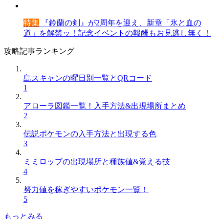
特集
『鈴蘭の剣』が2周年を迎え、新章「氷と血の
道」を解禁ッ！記念イベントの報酬もお見逃し無く！
攻略記事ランキング
島スキャンの曜日別一覧とQRコード
1
アローラ図鑑一覧！入手方法&出現場所まとめ
2
伝説ポケモンの入手方法と出現する色
3
ミミロップの出現場所と種族値&覚える技
4
努力値を稼ぎやすいポケモン一覧！
5
もっとみる