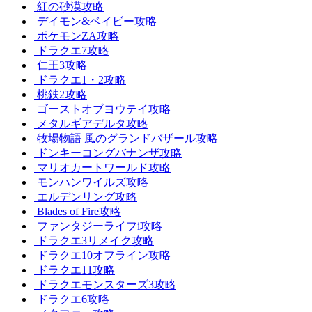
紅の砂漠攻略
デイモン&ベイビー攻略
ポケモンZA攻略
ドラクエ7攻略
仁王3攻略
ドラクエ1・2攻略
桃鉄2攻略
ゴーストオブヨウテイ攻略
メタルギアデルタ攻略
牧場物語 風のグランドバザール攻略
ドンキーコングバナンザ攻略
マリオカートワールド攻略
モンハンワイルズ攻略
エルデンリング攻略
Blades of Fire攻略
ファンタジーライフi攻略
ドラクエ3リメイク攻略
ドラクエ10オフライン攻略
ドラクエ11攻略
ドラクエモンスターズ3攻略
ドラクエ6攻略