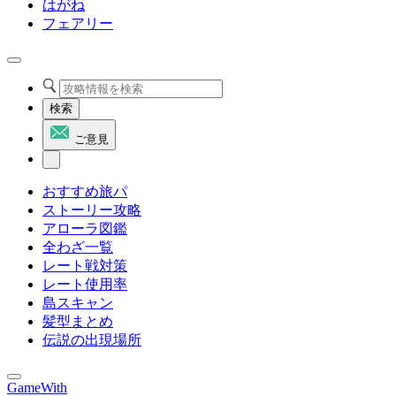
はがね
フェアリー
検索
ご意見
おすすめ旅パ
ストーリー攻略
アローラ図鑑
全わざ一覧
レート戦対策
レート使用率
島スキャン
髪型まとめ
伝説の出現場所
GameWith