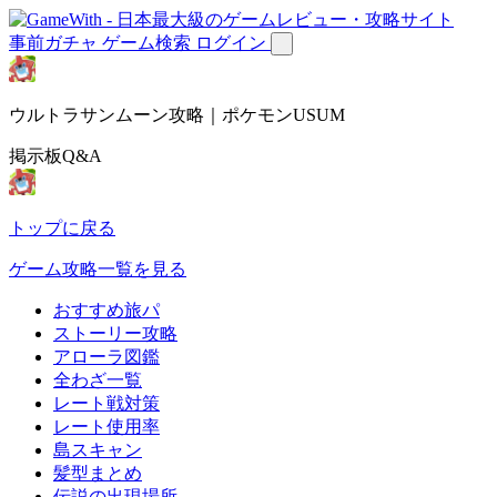
事前ガチャ
ゲーム検索
ログイン
ウルトラサンムーン攻略｜ポケモンUSUM
掲示板Q&A
トップに戻る
ゲーム攻略一覧を見る
おすすめ旅パ
ストーリー攻略
アローラ図鑑
全わざ一覧
レート戦対策
レート使用率
島スキャン
髪型まとめ
伝説の出現場所