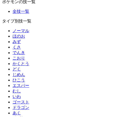
ポケモンの技一覧
全技一覧
タイプ別技一覧
ノーマル
ほのお
みず
くさ
でんき
こおり
かくとう
どく
じめん
ひこう
エスパー
むし
いわ
ゴースト
ドラゴン
あく