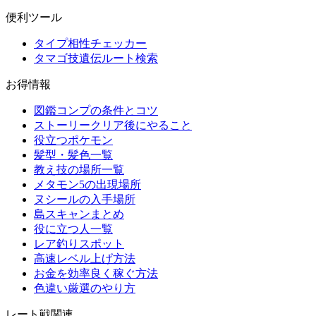
便利ツール
タイプ相性チェッカー
タマゴ技遺伝ルート検索
お得情報
図鑑コンプの条件とコツ
ストーリークリア後にやること
役立つポケモン
髪型・髪色一覧
教え技の場所一覧
メタモン5の出現場所
ヌシールの入手場所
島スキャンまとめ
役に立つ人一覧
レア釣りスポット
高速レベル上げ方法
お金を効率良く稼ぐ方法
色違い厳選のやり方
レート戦関連