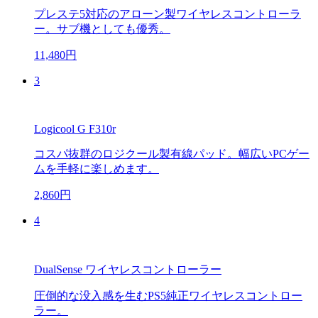
プレステ5対応のアローン製ワイヤレスコントローラ
ー。サブ機としても優秀。
11,480円
3
Logicool G F310r
コスパ抜群のロジクール製有線パッド。幅広いPCゲー
ムを手軽に楽しめます。
2,860円
4
DualSense ワイヤレスコントローラー
圧倒的な没入感を生むPS5純正ワイヤレスコントロー
ラー。