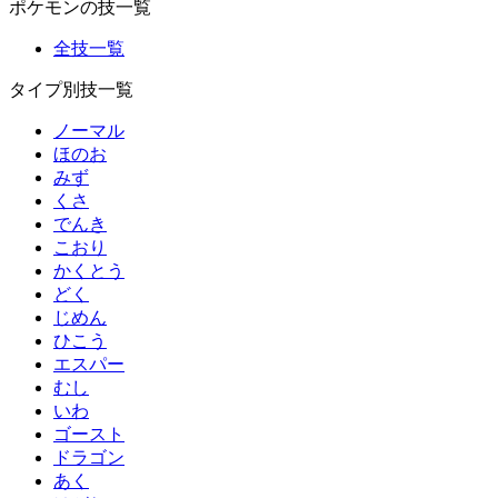
ポケモンの技一覧
全技一覧
タイプ別技一覧
ノーマル
ほのお
みず
くさ
でんき
こおり
かくとう
どく
じめん
ひこう
エスパー
むし
いわ
ゴースト
ドラゴン
あく