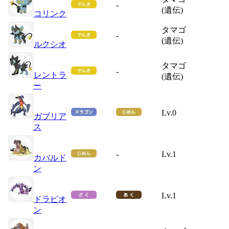
-
(遺伝)
コリンク
タマゴ
-
(遺伝)
ルクシオ
タマゴ
-
レントラ
(遺伝)
ー
Lv.0
ガブリア
ス
-
Lv.1
カバルド
ン
Lv.1
ドラピオ
ン