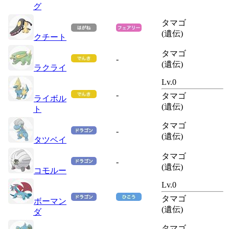
グ
タマゴ
(遺伝)
クチート
タマゴ
-
(遺伝)
ラクライ
Lv.0
-
タマゴ
ライボル
(遺伝)
ト
タマゴ
-
(遺伝)
タツベイ
タマゴ
-
(遺伝)
コモルー
Lv.0
タマゴ
ボーマン
(遺伝)
ダ
タマゴ