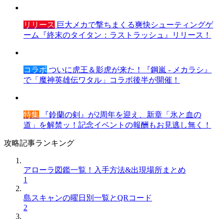
リリース
巨大メカで撃ちまくる爽快シューティングゲ
ーム『終末のタイタン：ラストラッシュ』リリース！
コラボ
ついに虎王＆影虎が来た！『鋼嵐 - メカラシ』
で「魔神英雄伝ワタル」コラボ後半が開催！
特集
『鈴蘭の剣』が2周年を迎え、新章「氷と血の
道」を解禁ッ！記念イベントの報酬もお見逃し無く！
攻略記事ランキング
アローラ図鑑一覧！入手方法&出現場所まとめ
1
島スキャンの曜日別一覧とQRコード
2