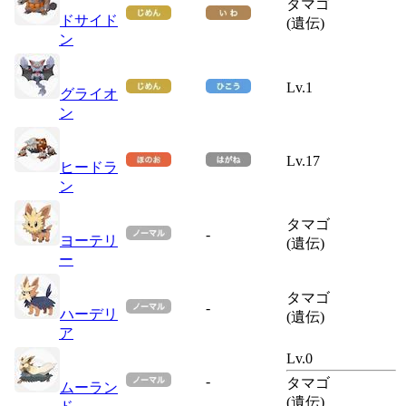
タマゴ
ドサイド
(遺伝)
ン
Lv.1
グライオ
ン
Lv.17
ヒードラ
ン
タマゴ
-
ヨーテリ
(遺伝)
ー
タマゴ
-
ハーデリ
(遺伝)
ア
Lv.0
-
タマゴ
ムーラン
(遺伝)