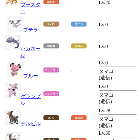
-
Lv.20
ブースタ
ー
Lv.0
プテラ
Lv.0
ハガネー
ル
Lv.0
-
タマゴ
ブルー
(遺伝)
Lv.0
-
タマゴ
グランブ
(遺伝)
ル
Lv.28
タマゴ
デルビル
(遺伝)
Lv.30