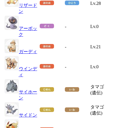
Lv.28
リザード
ン
-
Lv.0
アーボッ
ク
-
Lv.21
ガーディ
-
Lv.0
ウインデ
ィ
タマゴ
サイホー
(遺伝)
ン
タマゴ
(遺伝)
サイドン