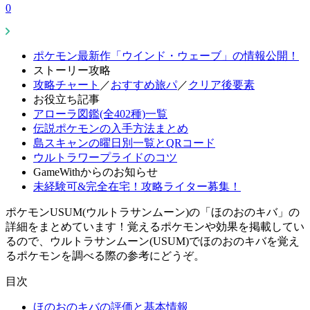
0
ポケモン最新作「ウインド・ウェーブ」の情報公開！
ストーリー攻略
攻略チャート
／
おすすめ旅パ
／
クリア後要素
お役立ち記事
アローラ図鑑(全402種)一覧
伝説ポケモンの入手方法まとめ
島スキャンの曜日別一覧とQRコード
ウルトラワープライドのコツ
GameWithからのお知らせ
未経験可&完全在宅！攻略ライター募集！
ポケモンUSUM(ウルトラサンムーン)の「ほのおのキバ」の
詳細をまとめています！覚えるポケモンや効果を掲載してい
るので、ウルトラサンムーン(USUM)でほのおのキバを覚え
るポケモンを調べる際の参考にどうぞ。
目次
ほのおのキバの評価と基本情報