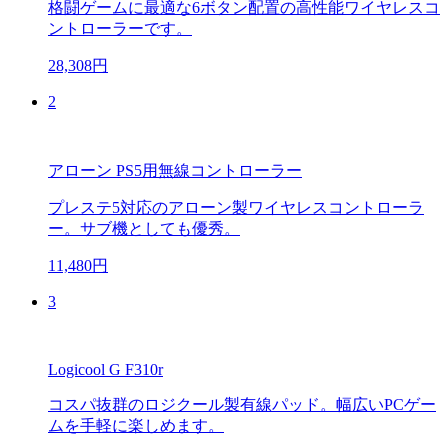
格闘ゲームに最適な6ボタン配置の高性能ワイヤレスコ
ントローラーです。
28,308円
2
アローン PS5用無線コントローラー
プレステ5対応のアローン製ワイヤレスコントローラ
ー。サブ機としても優秀。
11,480円
3
Logicool G F310r
コスパ抜群のロジクール製有線パッド。幅広いPCゲー
ムを手軽に楽しめます。