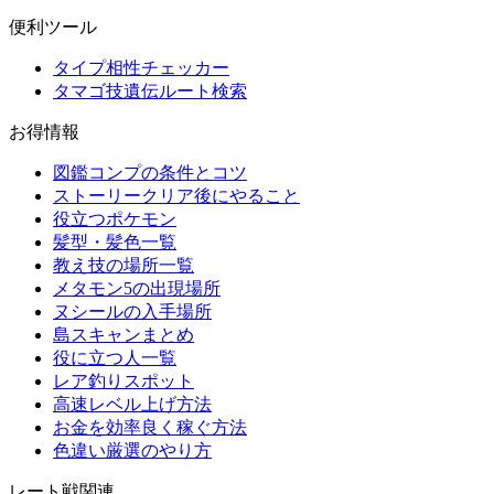
便利ツール
タイプ相性チェッカー
タマゴ技遺伝ルート検索
お得情報
図鑑コンプの条件とコツ
ストーリークリア後にやること
役立つポケモン
髪型・髪色一覧
教え技の場所一覧
メタモン5の出現場所
ヌシールの入手場所
島スキャンまとめ
役に立つ人一覧
レア釣りスポット
高速レベル上げ方法
お金を効率良く稼ぐ方法
色違い厳選のやり方
レート戦関連