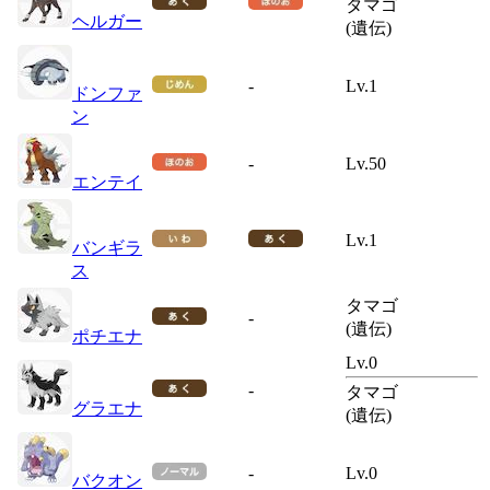
タマゴ
ヘルガー
(遺伝)
-
Lv.1
ドンファ
ン
-
Lv.50
エンテイ
Lv.1
バンギラ
ス
タマゴ
-
(遺伝)
ポチエナ
Lv.0
-
タマゴ
グラエナ
(遺伝)
-
Lv.0
バクオン