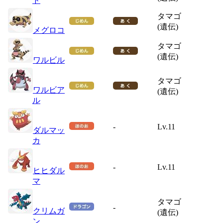
ド
タマゴ
(遺伝)
メグロコ
タマゴ
(遺伝)
ワルビル
タマゴ
ワルビア
(遺伝)
ル
-
Lv.11
ダルマッ
カ
-
Lv.11
ヒヒダル
マ
タマゴ
-
クリムガ
(遺伝)
ン