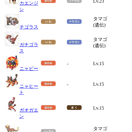
Lv.23
カエンジ
シ
タマゴ
(遺伝)
チゴラス
タマゴ
ガチゴラ
(遺伝)
ス
-
Lv.15
ニャビー
-
Lv.15
ニャヒー
ト
Lv.15
ガオガエ
ン
タマゴ
-