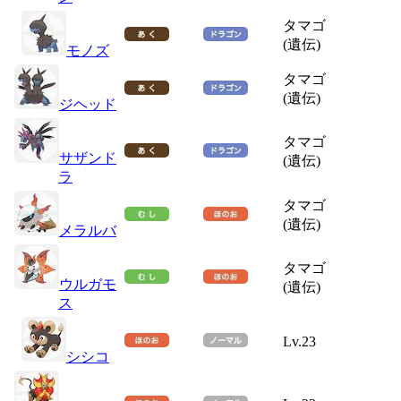
タマゴ
(遺伝)
モノズ
タマゴ
(遺伝)
ジヘッド
タマゴ
サザンド
(遺伝)
ラ
タマゴ
(遺伝)
メラルバ
タマゴ
ウルガモ
(遺伝)
ス
Lv.23
シシコ