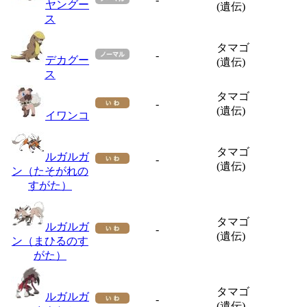
ヤングー
(遺伝)
ス
タマゴ
-
デカグー
(遺伝)
ス
タマゴ
-
(遺伝)
イワンコ
タマゴ
ルガルガ
-
(遺伝)
ン（たそがれの
すがた）
タマゴ
ルガルガ
-
(遺伝)
ン（まひるのす
がた）
タマゴ
ルガルガ
-
(遺伝)