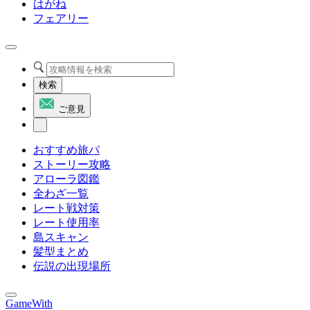
はがね
フェアリー
検索
ご意見
おすすめ旅パ
ストーリー攻略
アローラ図鑑
全わざ一覧
レート戦対策
レート使用率
島スキャン
髪型まとめ
伝説の出現場所
GameWith