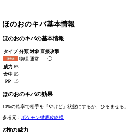
ほのおのキバ基本情報
ほのおのキバの基本情報
タイプ
分類
対象
直接攻撃
物理
通常
◯
威力
65
命中
95
PP
15
ほのおのキバの効果
10%の確率で相手を『やけど』状態にするか、ひるませる。
参考元：
ポケモン徹底攻略様
Z技の威力