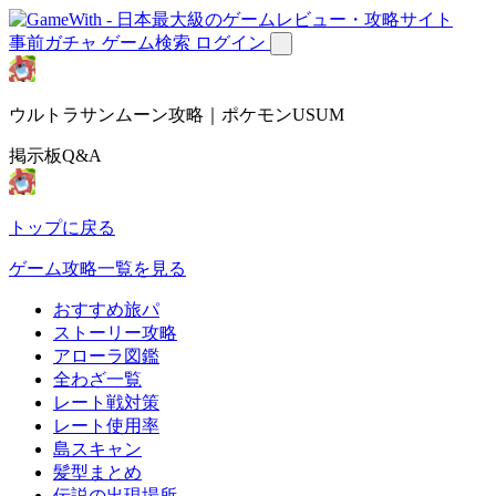
事前ガチャ
ゲーム検索
ログイン
ウルトラサンムーン攻略｜ポケモンUSUM
掲示板Q&A
トップに戻る
ゲーム攻略一覧を見る
おすすめ旅パ
ストーリー攻略
アローラ図鑑
全わざ一覧
レート戦対策
レート使用率
島スキャン
髪型まとめ
伝説の出現場所