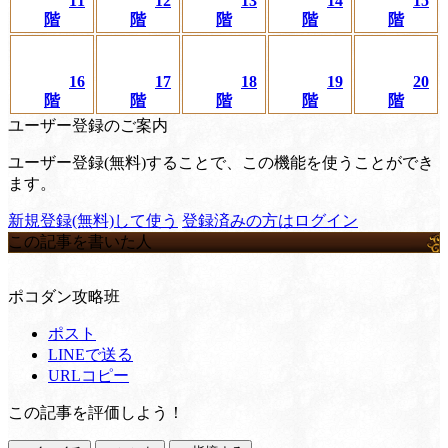
11
12
13
14
15
階
階
階
階
階
16
17
18
19
20
階
階
階
階
階
ユーザー登録のご案内
ユーザー登録(無料)することで、この機能を使うことができ
ます。
新規登録(無料)して使う
登録済みの方はログイン
この記事を書いた人
ポコダン攻略班
ポスト
LINEで送る
URLコピー
この記事を評価しよう！