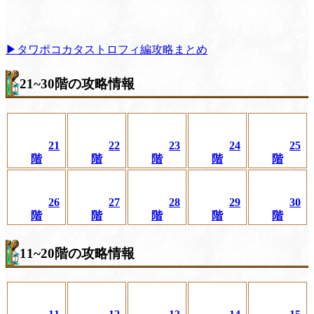
▶タワポコカタストロフィ編攻略まとめ
21~30階の攻略情報
21
22
23
24
25
階
階
階
階
階
26
27
28
29
30
階
階
階
階
階
11~20階の攻略情報