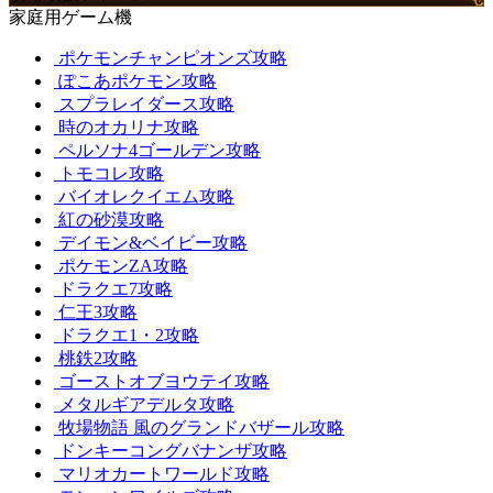
家庭用ゲーム機
ポケモンチャンピオンズ攻略
ぽこあポケモン攻略
スプラレイダース攻略
時のオカリナ攻略
ペルソナ4ゴールデン攻略
トモコレ攻略
バイオレクイエム攻略
紅の砂漠攻略
デイモン&ベイビー攻略
ポケモンZA攻略
ドラクエ7攻略
仁王3攻略
ドラクエ1・2攻略
桃鉄2攻略
ゴーストオブヨウテイ攻略
メタルギアデルタ攻略
牧場物語 風のグランドバザール攻略
ドンキーコングバナンザ攻略
マリオカートワールド攻略