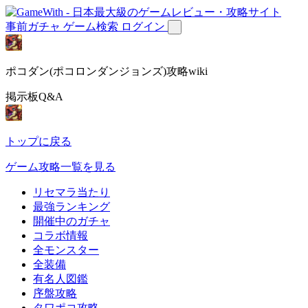
事前ガチャ
ゲーム検索
ログイン
ポコダン(ポコロンダンジョンズ)攻略wiki
掲示板Q&A
トップに戻る
ゲーム攻略一覧を見る
リセマラ当たり
最強ランキング
開催中のガチャ
コラボ情報
全モンスター
全装備
有名人図鑑
序盤攻略
タワポコ攻略