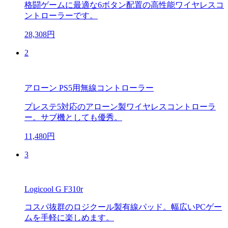
格闘ゲームに最適な6ボタン配置の高性能ワイヤレスコ
ントローラーです。
28,308円
2
アローン PS5用無線コントローラー
プレステ5対応のアローン製ワイヤレスコントローラ
ー。サブ機としても優秀。
11,480円
3
Logicool G F310r
コスパ抜群のロジクール製有線パッド。幅広いPCゲー
ムを手軽に楽しめます。