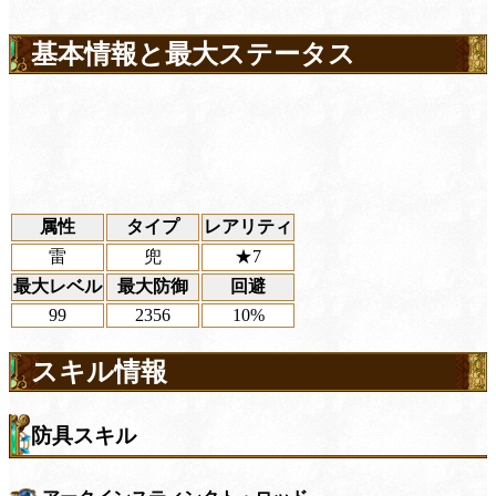
基本情報と最大ステータス
属性
タイプ
レアリティ
雷
兜
★7
最大レベル
最大防御
回避
99
2356
10%
スキル情報
防具スキル