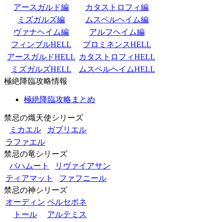
アースガルド編
カタストロフィ編
ミズガルズ編
ムスペルヘイム編
ヴァナヘイム編
アルフヘイム編
フィンブルHELL
プロミネンスHELL
アースガルドHELL
カタストロフィHELL
ミズガルズHELL
ムスペルヘイムHELL
極絶降臨攻略情報
極絶降臨攻略まとめ
禁忌の熾天使シリーズ
ミカエル
ガブリエル
ラファエル
禁忌の竜シリーズ
バハムート
リヴァイアサン
ティアマット
ファフニール
禁忌の神シリーズ
オーディン
ペルセポネ
トール
アルテミス