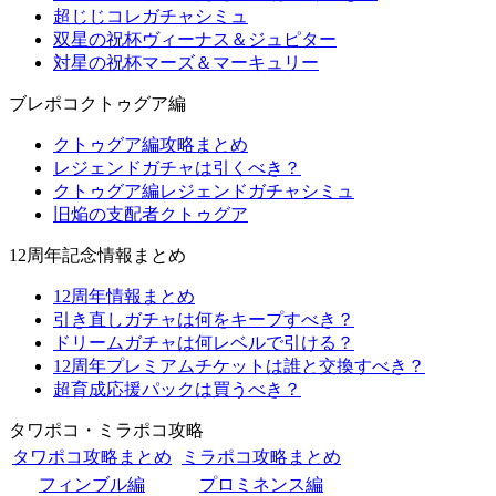
超じじコレガチャシミュ
双星の祝杯ヴィーナス＆ジュピター
対星の祝杯マーズ＆マーキュリー
ブレポコクトゥグア編
クトゥグア編攻略まとめ
レジェンドガチャは引くべき？
クトゥグア編レジェンドガチャシミュ
旧焔の支配者クトゥグア
12周年記念情報まとめ
12周年情報まとめ
引き直しガチャは何をキープすべき？
ドリームガチャは何レベルで引ける？
12周年プレミアムチケットは誰と交換すべき？
超育成応援パックは買うべき？
タワポコ・ミラポコ攻略
タワポコ攻略まとめ
ミラポコ攻略まとめ
フィンブル編
プロミネンス編