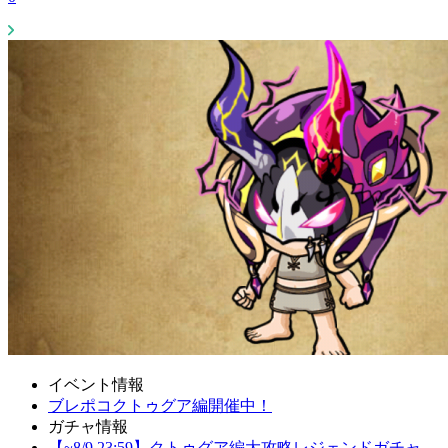
イベント情報
ブレポコクトゥグア編開催中！
ガチャ情報
【~8/9 23:59】クトゥグア編大攻略レジェンドガチャ