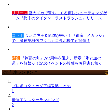
リリース
巨大メカで撃ちまくる爽快シューティングゲ
ーム『終末のタイタン：ラストラッシュ』リリース！
コラボ
ついに虎王＆影虎が来た！『鋼嵐 - メカラシ』
で「魔神英雄伝ワタル」コラボ後半が開催！
特集
『鈴蘭の剣』が2周年を迎え、新章「氷と血の
道」を解禁ッ！記念イベントの報酬もお見逃し無く！
攻略記事ランキング
ブレポコクトゥグア編攻略まとめ
1
最強モンスターランキング
2