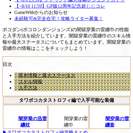
【~8/10 11:59】GP版12周年記念超じじコレ
GameWithからのお知らせ
未経験可&完全在宅！攻略ライター募集！
ポコダン(ポコロンダンジョンズ)の闇獄穿業の雷纏巾の性能
と入手方法を紹介しています。闇獄穿業の雷纏巾のスキル情
報や最大ステータスについてもまとめています。闇獄穿業の
雷纏巾の情報はここをチェックしよう！
目次
基本情報と最大ステータス
スキル情報
入手方法
タワポコカタストロフィ編で入手可能な装備
闇穿業の迅雷
闇穿業の雷
闇穿業の雷
纏杖
纏巾
纏套
▶タワポコカタストロフィ編攻略まとめ