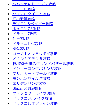
ペルソナ4ゴールデン攻略
トモコレ攻略
バイオレクイエム攻略
紅の砂漠攻略
デイモン&ベイビー攻略
ポケモンZA攻略
ドラクエ7攻略
仁王3攻略
ドラクエ1・2攻略
桃鉄2攻略
ゴーストオブヨウテイ攻略
メタルギアデルタ攻略
牧場物語 風のグランドバザール攻略
ドンキーコングバナンザ攻略
マリオカートワールド攻略
モンハンワイルズ攻略
エルデンリング攻略
Blades of Fire攻略
ファンタジーライフi攻略
ドラクエ3リメイク攻略
ドラクエ10オフライン攻略