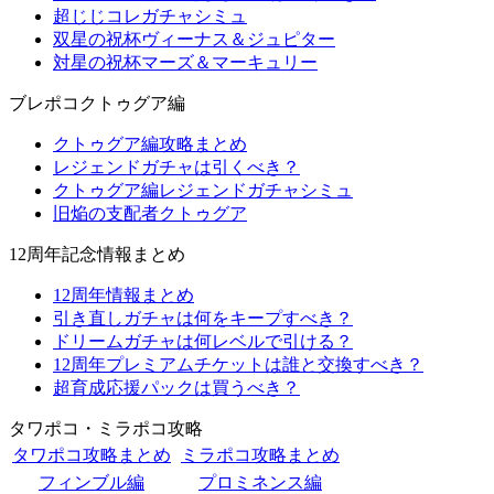
超じじコレガチャシミュ
双星の祝杯ヴィーナス＆ジュピター
対星の祝杯マーズ＆マーキュリー
ブレポコクトゥグア編
クトゥグア編攻略まとめ
レジェンドガチャは引くべき？
クトゥグア編レジェンドガチャシミュ
旧焔の支配者クトゥグア
12周年記念情報まとめ
12周年情報まとめ
引き直しガチャは何をキープすべき？
ドリームガチャは何レベルで引ける？
12周年プレミアムチケットは誰と交換すべき？
超育成応援パックは買うべき？
タワポコ・ミラポコ攻略
タワポコ攻略まとめ
ミラポコ攻略まとめ
フィンブル編
プロミネンス編