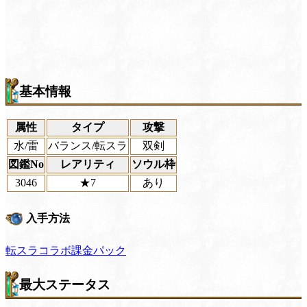
基本情報
属性
タイプ
攻撃
水/雷
バランス/転スラ
双剣
図鑑No
レアリティ
ソウル枠
3046
★7
あり
入手方法
転スラコラボ課金パック
最大ステータス