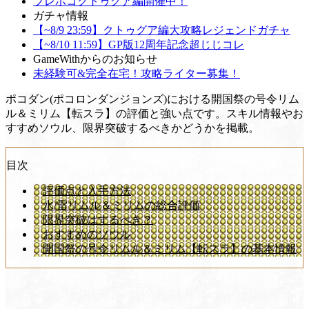
ブレポコクトゥグア編開催中！
ガチャ情報
【~8/9 23:59】クトゥグア編大攻略レジェンドガチャ
【~8/10 11:59】GP版12周年記念超じじコレ
GameWithからのお知らせ
未経験可&完全在宅！攻略ライター募集！
ポコダン(ポコロンダンジョンズ)における開国祭の号令リム
ル＆ミリム【転スラ】の評価と強い点です。スキル情報やお
すすめソウル、限界突破するべきかどうかを掲載。
目次
評価点と入手方法
水/雷リムル＆ミリムの総合評価
限界突破はするべき？
おすすめのソウル
開国祭の号令リムル＆ミリム【転スラ】の基本情報