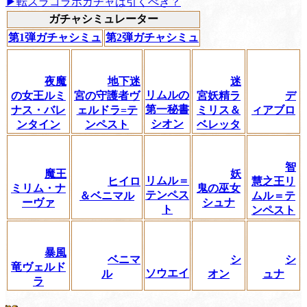
▶転スラコラボガチャは引くべき？
ガチャシミュレーター
第1弾ガチャシミュ
第2弾ガチャシミュ
夜魔
地下迷
迷
リムルの
の女王ルミ
宮の守護者ヴ
宮妖精ラ
デ
第一秘書
ナス・バレ
ェルドラ=テ
ミリス＆
ィアブロ
シオン
ンタイン
ンペスト
ベレッタ
智
魔王
妖
リムル＝
ヒイロ
慧之王リ
ミリム・ナ
鬼の巫女
テンペス
＆ベニマル
ムル＝テ
ーヴァ
シュナ
ト
ンペスト
暴風
ベニマ
シ
シ
竜ヴェルド
ソウエイ
ル
オン
ュナ
ラ