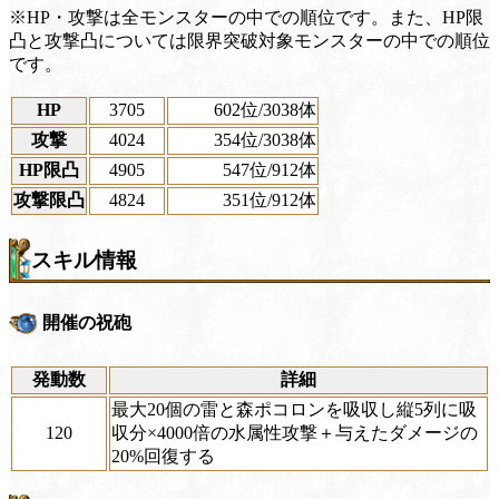
※HP・攻撃は全モンスターの中での順位です。また、HP限
凸と攻撃凸については限界突破対象モンスターの中での順位
です。
HP
3705
602位
/3038体
攻撃
4024
354位
/3038体
HP限凸
4905
547位
/912体
攻撃限凸
4824
351位
/912体
スキル情報
開催の祝砲
発動数
詳細
最大20個の雷と森ポコロンを吸収し縦5列に吸
120
収分×4000倍の水属性攻撃＋与えたダメージの
20%回復する