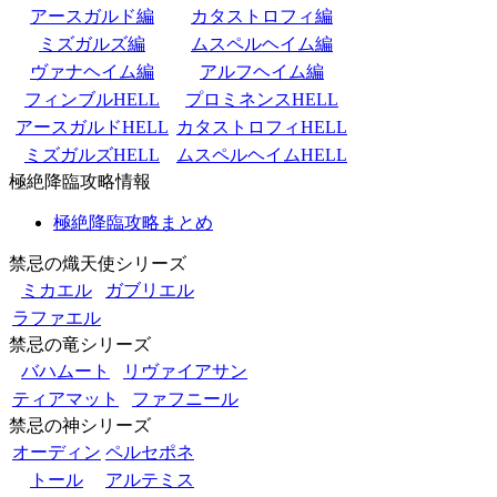
アースガルド編
カタストロフィ編
ミズガルズ編
ムスペルヘイム編
ヴァナヘイム編
アルフヘイム編
フィンブルHELL
プロミネンスHELL
アースガルドHELL
カタストロフィHELL
ミズガルズHELL
ムスペルヘイムHELL
極絶降臨攻略情報
極絶降臨攻略まとめ
禁忌の熾天使シリーズ
ミカエル
ガブリエル
ラファエル
禁忌の竜シリーズ
バハムート
リヴァイアサン
ティアマット
ファフニール
禁忌の神シリーズ
オーディン
ペルセポネ
トール
アルテミス