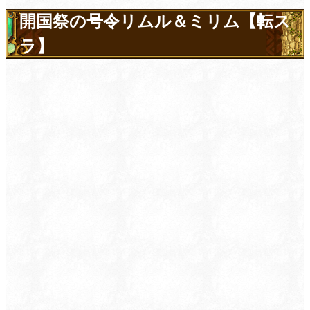
開国祭の号令リムル＆ミリム【転ス
ラ】