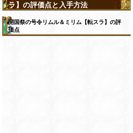
ラ】の評価点と入手方法
開国祭の号令リムル＆ミリム【転スラ】の評
価点