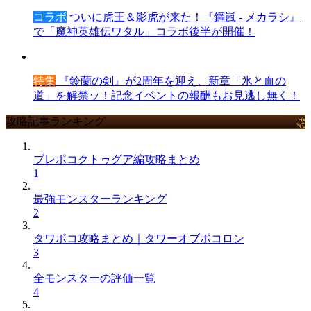
コラボ
ついに虎王＆影虎が来た！『鋼嵐 - メカラシ』
で「魔神英雄伝ワタル」コラボ後半が開催！
特集
『鈴蘭の剣』が2周年を迎え、新章「氷と血の
道」を解禁ッ！記念イベントの報酬もお見逃し無く！
攻略記事ランキング
ブレポコクトゥグア編攻略まとめ
1
最強モンスターランキング
2
タワポコ攻略まとめ｜タワーオブポコロン
3
全モンスターの評価一覧
4