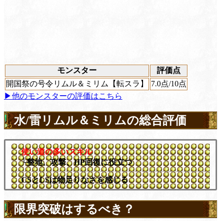
モンスター
評価点
開国祭の号令リムル＆ミリム【転スラ】
7.0
点/10点
▶他のモンスターの評価はこちら
水/雷リムル＆ミリムの総合評価
使い道の多いスキル
└整地、攻撃、HP回復に役立つ
CSとLSは物足りなさを感じる
限界突破はするべき？