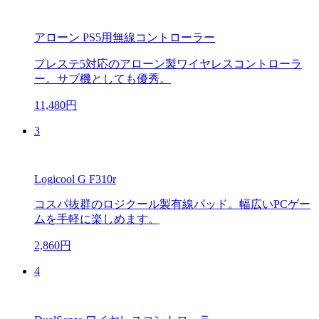
アローン PS5用無線コントローラー
プレステ5対応のアローン製ワイヤレスコントローラ
ー。サブ機としても優秀。
11,480円
3
Logicool G F310r
コスパ抜群のロジクール製有線パッド。幅広いPCゲー
ムを手軽に楽しめます。
2,860円
4