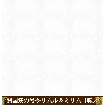
開国祭の号令リムル＆ミリム【転ス