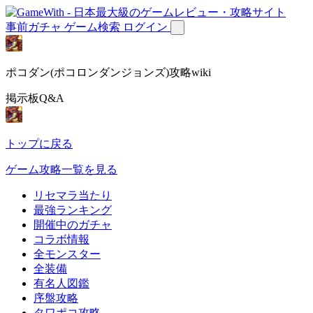
事前ガチャ
ゲーム検索
ログイン
ポコダン(ポコロンダンジョンズ)攻略wiki
掲示板Q&A
トップに戻る
ゲーム攻略一覧を見る
リセマラ当たり
最強ランキング
開催中のガチャ
コラボ情報
全モンスター
全装備
有名人図鑑
序盤攻略
タワポコ攻略