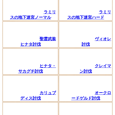
ラミリ
ラミリ
スの地下迷宮ノーマル
スの地下迷宮ハード
聖霊武装
ヴィオレ
ヒナタ討伐
討伐
ヒナタ・
クレイマ
サカグチ討伐
ン討伐
カリュブ
オークロ
ディス討伐
ードゲルド討伐