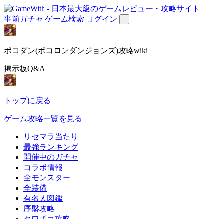
事前ガチャ
ゲーム検索
ログイン
ポコダン(ポコロンダンジョンズ)攻略wiki
掲示板Q&A
トップに戻る
ゲーム攻略一覧を見る
リセマラ当たり
最強ランキング
開催中のガチャ
コラボ情報
全モンスター
全装備
有名人図鑑
序盤攻略
タワポコ攻略