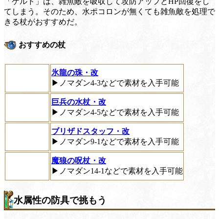
「ゲルド」は、雑魚敵を吸収して攻防アップとHP回復をし
てしまう。そのため、水ポコロンが無くても雑魚敵を処理で
きる杖がおすすめだ。
おすすめの杖
氷龍の珠・改
▶ノマダン4-3などで素材を入手可能
巨兵の水杖・改
▶ノマダン4-5などで素材を入手可能
ブリザドスタッフ・改
▶ノマダン9-1などで素材を入手可能
魔狼の呪杖・改
▶ノマダン14-1などで素材を入手可能
水属性の防具で挑もう