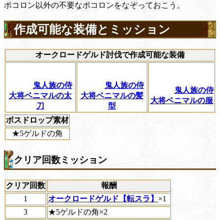
ポコロン以外の不要なポコロンをなぞっておこう。
作成可能な装備とミッション
オークロードゲルド討伐で作成可能な装備
鬼人族の侍
鬼人族の侍
鬼人族の侍
大将ベニマルの太
大将ベニマルの髪
大将ベニマルの服
刀
型
ボスドロップ素材
★5ゲルドの角
クリア回数ミッション
クリア回数
報酬
1
オークロードゲルド【転スラ】
×1
3
★5ゲルドの角×2