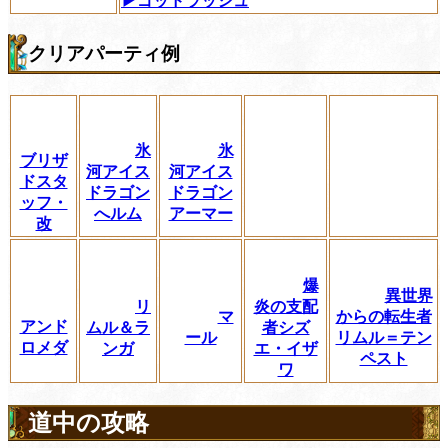
▶ゴッドラッシュ
クリアパーティ例
氷
氷
ブリザ
河アイス
河アイス
ドスタ
ドラゴン
ドラゴン
ッフ・
へルム
アーマー
改
爆
異世界
リ
炎の支配
マ
からの転生者
アンド
ムル＆ラ
者シズ
ール
リムル＝テン
ロメダ
ンガ
エ・イザ
ペスト
ワ
道中の攻略