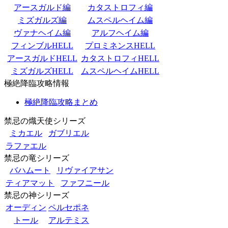
アースガルド編
カタストロフィ編
ミズガルズ編
ムスペルヘイム編
ヴァナヘイム編
アルフヘイム編
フィンブルHELL
プロミネンスHELL
アースガルドHELL
カタストロフィHELL
ミズガルズHELL
ムスペルヘイムHELL
極絶降臨攻略情報
極絶降臨攻略まとめ
禁忌の熾天使シリーズ
ミカエル
ガブリエル
ラファエル
禁忌の竜シリーズ
バハムート
リヴァイアサン
ティアマット
ファフニール
禁忌の神シリーズ
オーディン
ペルセポネ
トール
アルテミス