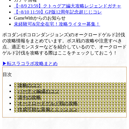
【~8/9 23:59】クトゥグア編大攻略レジェンドガチャ
【~8/10 11:59】GP版12周年記念超じじコレ
GameWithからのお知らせ
未経験可&完全在宅！攻略ライター募集！
ポコダン(ポコロンダンジョンズ)のオークロードゲルド討伐
の攻略情報をまとめています。ボス戦の攻略や注意すべき
点、適正モンスターなどを紹介しているので、オークロード
ゲルド討伐を攻略する際はここをチェックしておこう！
▶転スラコラボ攻略まとめ
目次
攻略のコツ
パーティ編成のコツ
道中の攻略
オークロードゲルド戦の攻略
作成可能な装備とミッション