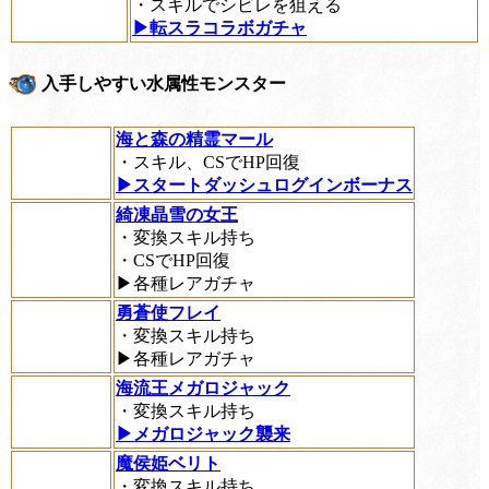
・スキルでシビレを狙える
▶転スラコラボガチャ
入手しやすい水属性モンスター
海と森の精霊マール
・スキル、CSでHP回復
▶スタートダッシュログインボーナス
綺凍晶雪の女王
・変換スキル持ち
・CSでHP回復
▶各種レアガチャ
勇蒼使フレイ
・変換スキル持ち
▶各種レアガチャ
海流王メガロジャック
・変換スキル持ち
▶メガロジャック襲来
魔侯姫ベリト
・変換スキル持ち