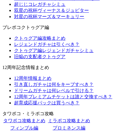
超じじコレガチャシミュ
双星の祝杯ヴィーナス＆ジュピター
対星の祝杯マーズ＆マーキュリー
ブレポコクトゥグア編
クトゥグア編攻略まとめ
レジェンドガチャは引くべき？
クトゥグア編レジェンドガチャシミュ
旧焔の支配者クトゥグア
12周年記念情報まとめ
12周年情報まとめ
引き直しガチャは何をキープすべき？
ドリームガチャは何レベルで引ける？
12周年プレミアムチケットは誰と交換すべき？
超育成応援パックは買うべき？
タワポコ・ミラポコ攻略
タワポコ攻略まとめ
ミラポコ攻略まとめ
フィンブル編
プロミネンス編