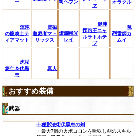
司ヘブン
ー
オラクル
ァ
混沌
渾沌
電磁
竜
慄砲王ニャ
燦爛極光
の龍喚士テ
遊戯者マト
烈雷師カ
ルラトホテ
レイ
ィアマット
リックス
ムイ
プ
虎杖
悠仁＆伏黒
真人
恵
おすすめ装備
武器
十種影法術伏黒恵の剣
・最大7個の火ポコロンを吸収し剣のスキル