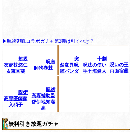
▶呪術廻戦コラボガチャ第2弾は引くべき？
超親
突
十劃
呪言
呪いの王
友虎杖悠仁
然変異呪
呪法の使い
師狗巻棘
両面宿儺
＆東堂葵
骸パンダ
手七海健人
呪術
呪術
高専補助監
高専医師家
督伊地知潔
入硝子
高
無料引き放題ガチャ