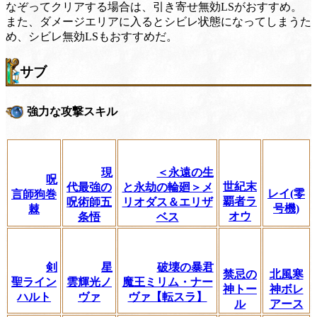
なぞってクリアする場合は、引き寄せ無効LSがおすすめ。
また、ダメージエリアに入るとシビレ状態になってしまうた
め、シビレ無効LSもおすすめだ。
サブ
強力な攻撃スキル
現
＜永遠の生
呪
世紀末
代最強の
と永劫の輪廻＞メ
レイ(零
言師狗巻
覇者ラ
呪術師五
リオダス＆エリザ
号機)
棘
オウ
条悟
ベス
剣
星
破壊の暴君
禁忌の
北風寒
聖ライン
雲輝光ノ
魔王ミリム・ナー
神トー
神ボレ
ハルト
ヴァ
ヴァ【転スラ】
ル
アース