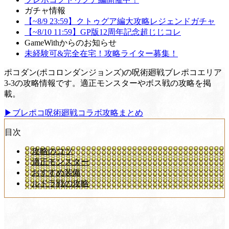
ガチャ情報
【~8/9 23:59】クトゥグア編大攻略レジェンドガチャ
【~8/10 11:59】GP版12周年記念超じじコレ
GameWithからのお知らせ
未経験可&完全在宅！攻略ライター募集！
ポコダン(ポコロンダンジョンズ)の呪術廻戦ブレポコエリア
3-3の攻略情報です。適正モンスターやボス戦の攻略を掲
載。
▶︎ブレポコ呪術廻戦コラボ攻略まとめ
目次
攻略のコツ
適正モンスター
おすすめ装備
ルドラ戦の攻略