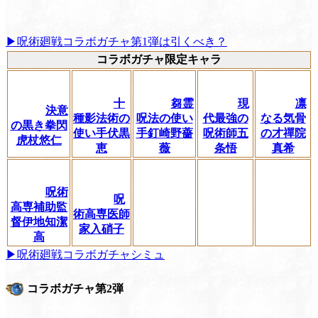
▶呪術廻戦コラボガチャ第1弾は引くべき？
コラボガチャ限定キャラ
十
芻霊
現
凛
決意
種影法術の
呪法の使い
代最強の
なる気骨
の黒き拳閃
使い手伏黒
手釘崎野薔
呪術師五
の才禪院
虎杖悠仁
恵
薇
条悟
真希
呪術
呪
高専補助監
術高専医師
督伊地知潔
家入硝子
高
▶呪術廻戦コラボガチャシミュ
コラボガチャ第2弾