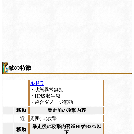
敵の特徴
ルドラ
・状態異常無効
・HP吸収半減
・割合ダメージ無効
移動
暴走前の攻撃内容
1
1近
周囲(12)攻撃
暴走後の攻撃内容※HP約33%以
移動
下