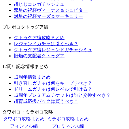
超じじコレガチャシミュ
双星の祝杯ヴィーナス＆ジュピター
対星の祝杯マーズ＆マーキュリー
ブレポコクトゥグア編
クトゥグア編攻略まとめ
レジェンドガチャは引くべき？
クトゥグア編レジェンドガチャシミュ
旧焔の支配者クトゥグア
12周年記念情報まとめ
12周年情報まとめ
引き直しガチャは何をキープすべき？
ドリームガチャは何レベルで引ける？
12周年プレミアムチケットは誰と交換すべき？
超育成応援パックは買うべき？
タワポコ・ミラポコ攻略
タワポコ攻略まとめ
ミラポコ攻略まとめ
フィンブル編
プロミネンス編