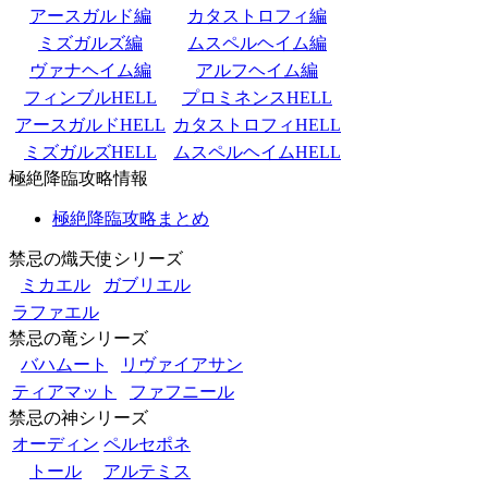
アースガルド編
カタストロフィ編
ミズガルズ編
ムスペルヘイム編
ヴァナヘイム編
アルフヘイム編
フィンブルHELL
プロミネンスHELL
アースガルドHELL
カタストロフィHELL
ミズガルズHELL
ムスペルヘイムHELL
極絶降臨攻略情報
極絶降臨攻略まとめ
禁忌の熾天使シリーズ
ミカエル
ガブリエル
ラファエル
禁忌の竜シリーズ
バハムート
リヴァイアサン
ティアマット
ファフニール
禁忌の神シリーズ
オーディン
ペルセポネ
トール
アルテミス