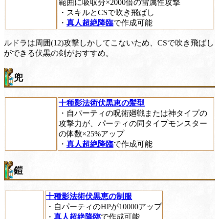
範囲に吸収分×2000倍の雷属性攻撃
・スキルとCSで吹き飛ばし
・
真人超絶降臨
で作成可能
ルドラは周囲(12)攻撃しかしてこないため、CSで吹き飛ばし
ができる伏黒の剣がおすすめ。
兜
十種影法術伏黒恵の髪型
・自パーティの呪術廻戦または神タイプの
攻撃力が、パーティの同タイプモンスター
の体数×25%アップ
・
真人超絶降臨
で作成可能
鎧
十種影法術伏黒恵の制服
・自パーティのHPが10000アップ
・
真人超絶降臨
で作成可能