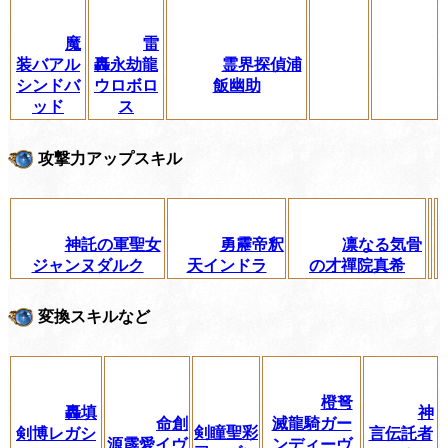
魔
雷
装バアル
轟永劫龍
霊界探偵浦
シンドバ
ウロボロ
飯幽助
ッド
ス
攻撃力アップスキル
神託の軍聖女
勇靂帝釈
凛なる気骨
ジャンヌダルク
天インドラ
の才禪院真希
変換スキルなど
橙弩
轟填
神
命創
滅龍騎ガー
剣瞳聖彩
剣博レガシ
言伝託者
源霹愛イヴ
ンディーヴ