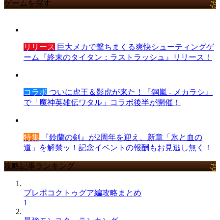
ゲームを探す
リリース
巨大メカで撃ちまくる爽快シューティングゲ
ーム『終末のタイタン：ラストラッシュ』リリース！
コラボ
ついに虎王＆影虎が来た！『鋼嵐 - メカラシ』
で「魔神英雄伝ワタル」コラボ後半が開催！
特集
『鈴蘭の剣』が2周年を迎え、新章「氷と血の
道」を解禁ッ！記念イベントの報酬もお見逃し無く！
攻略記事ランキング
ブレポコクトゥグア編攻略まとめ
1