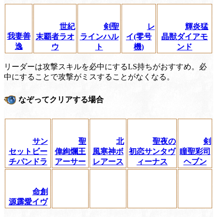
世紀
剣聖
レ
輝炎猛
我妻善
末覇者ラオ
ラインハル
イ(零号
晶獣ダイアモ
逸
ウ
ト
機)
ンド
リーダーは攻撃スキルを必中にするLS持ちがおすすめ。必
中にすることで攻撃がミスすることがなくなる。
なぞってクリアする場合
サン
聖
北
聖夜の
剣
セットビー
偉絢爛王
風寒神ボ
初恋サンタヴ
瞳聖彩司
チパンドラ
アーサー
レアース
ィーナス
ヘブン
命創
源霹愛イヴ