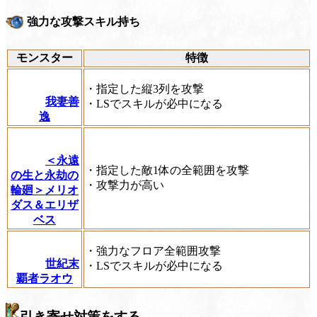
強力な攻撃スキル持ち
モンスター
特徴
・指定した縦3列を攻撃
我妻善
・LSでスキルが必中になる
逸
＜永遠
・指定した敵1体の全範囲を攻撃
の生と永劫の
・攻撃力が高い
輪廻＞メリオ
ダス＆エリザ
ベス
・強力なフロア全範囲攻撃
世紀末
・LSでスキルが必中になる
覇者ラオウ
引き寄せ対策をする