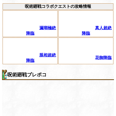
呪術廻戦コラボクエストの攻略情報
漏瑚極絶
真人超絶
降臨
降臨
脹相超絶
花御降臨
降臨
呪術廻戦ブレポコ