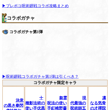
▶︎ブレポコ呪術廻戦コラボ攻略まとめ
コラボガチャ
コラボガチャ第1弾
▶呪術廻戦コラボガチャ第1弾は引くべき？
コラボガチャ限定キャラ
十
芻霊
現
凛
決意
種影法術の
呪法の使い
代最強の
なる気骨
の黒き拳閃
使い手伏黒
手釘崎野薔
呪術師五
の才禪院