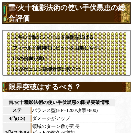
雷/火十種影法術の使い手伏黒恵の総
合評価
スキルで敵のフィールド展開を防げる
フィールド展開中にビットを召喚しやすい
CSの倍率が高い
LSがポコロン破壊対策に役立つ
限界突破はするべき？
雷/火十種影法術の使い手伏黒恵の限界突破情報
ステ
バランス型(HP+1200/攻撃+800)
4凸(CS)
ダメージがアップ
領域のターン数が延長
7凸(スキル)
ビットの耐久が増加