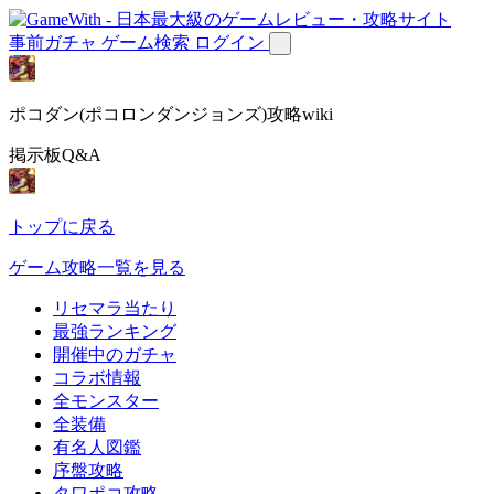
事前ガチャ
ゲーム検索
ログイン
ポコダン(ポコロンダンジョンズ)攻略wiki
掲示板Q&A
トップに戻る
ゲーム攻略一覧を見る
リセマラ当たり
最強ランキング
開催中のガチャ
コラボ情報
全モンスター
全装備
有名人図鑑
序盤攻略
タワポコ攻略