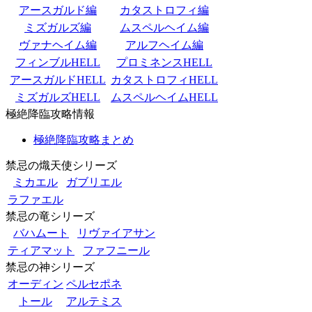
アースガルド編
カタストロフィ編
ミズガルズ編
ムスペルヘイム編
ヴァナヘイム編
アルフヘイム編
フィンブルHELL
プロミネンスHELL
アースガルドHELL
カタストロフィHELL
ミズガルズHELL
ムスペルヘイムHELL
極絶降臨攻略情報
極絶降臨攻略まとめ
禁忌の熾天使シリーズ
ミカエル
ガブリエル
ラファエル
禁忌の竜シリーズ
バハムート
リヴァイアサン
ティアマット
ファフニール
禁忌の神シリーズ
オーディン
ペルセポネ
トール
アルテミス