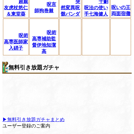
超親
突
十劃
呪言
呪いの王
友虎杖悠仁
然変異呪
呪法の使い
師狗巻棘
両面宿儺
＆東堂葵
骸パンダ
手七海健人
呪術
呪術
高専補助監
高専医師家
督伊地知潔
入硝子
高
無料引き放題ガチャ
▶無料引き放題ガチャまとめ
ユーザー登録のご案内