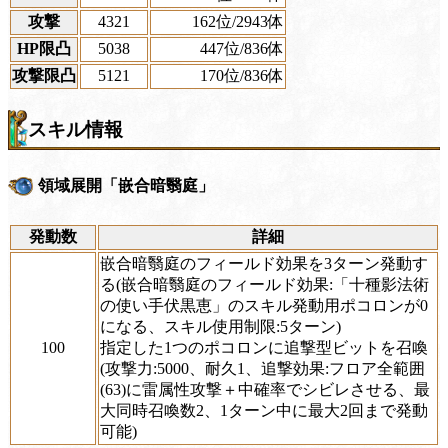
攻撃
4321
162位
/2943体
HP限凸
5038
447位
/836体
攻撃限凸
5121
170位
/836体
スキル情報
領域展開「嵌合暗翳庭」
発動数
詳細
嵌合暗翳庭のフィールド効果を3ターン発動す
る(嵌合暗翳庭のフィールド効果:「十種影法術
の使い手伏黒恵」のスキル発動用ポコロンが0
になる、スキル使用制限:5ターン)
100
指定した1つのポコロンに追撃型ビットを召喚
(攻撃力:5000、耐久1、追撃効果:フロア全範囲
(63)に雷属性攻撃＋中確率でシビレさせる、最
大同時召喚数2、1ターン中に最大2回まで発動
可能)