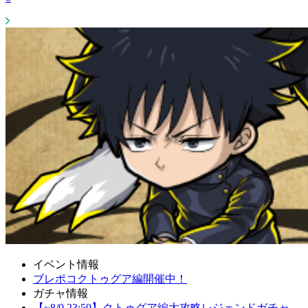
イベント情報
ブレポコクトゥグア編開催中！
ガチャ情報
【~8/9 23:59】クトゥグア編大攻略レジェンドガチャ