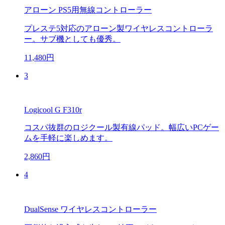
アローン PS5用無線コントローラー
プレステ5対応のアローン製ワイヤレスコントローラ
ー。サブ機としても優秀。
11,480円
3
Logicool G F310r
コスパ抜群のロジクール製有線パッド。幅広いPCゲー
ムを手軽に楽しめます。
2,860円
4
DualSense ワイヤレスコントローラー