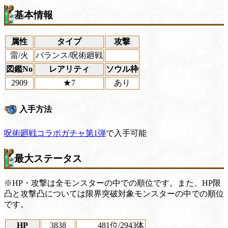
基本情報
属性
タイプ
攻撃
雷/火
バランス/呪術廻戦
図鑑No
レアリティ
ソウル枠
2909
★7
あり
入手方法
呪術廻戦コラボガチャ第1弾
で入手可能
最大ステータス
※HP・攻撃は全モンスターの中での順位です。また、HP限
凸と攻撃凸については限界突破対象モンスターの中での順位
です。
HP
3838
481位
/2943体