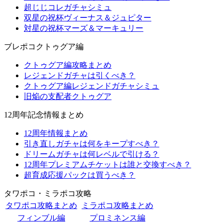
超じじコレガチャシミュ
双星の祝杯ヴィーナス＆ジュピター
対星の祝杯マーズ＆マーキュリー
ブレポコクトゥグア編
クトゥグア編攻略まとめ
レジェンドガチャは引くべき？
クトゥグア編レジェンドガチャシミュ
旧焔の支配者クトゥグア
12周年記念情報まとめ
12周年情報まとめ
引き直しガチャは何をキープすべき？
ドリームガチャは何レベルで引ける？
12周年プレミアムチケットは誰と交換すべき？
超育成応援パックは買うべき？
タワポコ・ミラポコ攻略
タワポコ攻略まとめ
ミラポコ攻略まとめ
フィンブル編
プロミネンス編