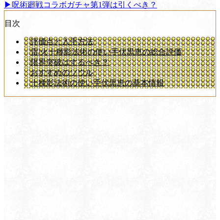
▶︎呪術廻戦コラボガチャ第1弾は引くべき？
目次
評価点と入手方法
雷/火十種影法術の使い手伏黒恵の総合評価
限界突破はするべき？
おすすめのソウル
十種影法術の使い手伏黒恵の基本情報