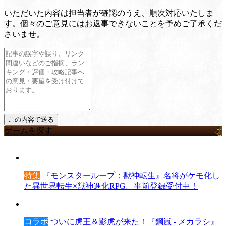
いただいた内容は担当者が確認のうえ、順次対応いたしま
す。個々のご意見にはお返事できないことを予めご了承くだ
さいませ。
ゲームを探す
特集
『モンスターループ：獣神転生』名将がケモ化し
た異世界転生×獣神進化RPG。事前登録受付中！
コラボ
ついに虎王＆影虎が来た！『鋼嵐 - メカラシ』