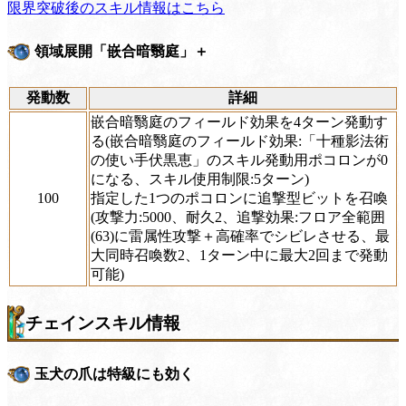
限界突破後のスキル情報はこちら
領域展開「嵌合暗翳庭」＋
発動数
詳細
嵌合暗翳庭のフィールド効果を4ターン発動す
る(嵌合暗翳庭のフィールド効果:「十種影法術
の使い手伏黒恵」のスキル発動用ポコロンが0
になる、スキル使用制限:5ターン)
100
指定した1つのポコロンに追撃型ビットを召喚
(攻撃力:5000、耐久2、追撃効果:フロア全範囲
(63)に雷属性攻撃＋高確率でシビレさせる、最
大同時召喚数2、1ターン中に最大2回まで発動
可能)
チェインスキル情報
玉犬の爪は特級にも効く