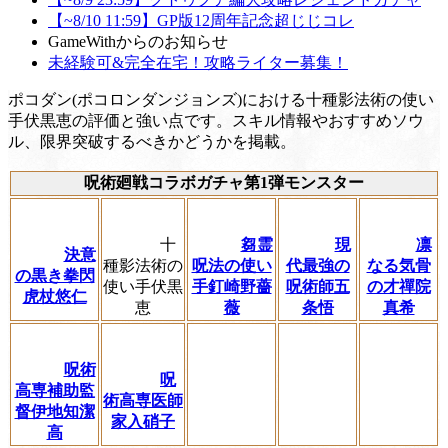
【~8/10 11:59】GP版12周年記念超じじコレ
GameWithからのお知らせ
未経験可&完全在宅！攻略ライター募集！
ポコダン(ポコロンダンジョンズ)における十種影法術の使い
手伏黒恵の評価と強い点です。スキル情報やおすすめソウ
ル、限界突破するべきかどうかを掲載。
呪術廻戦コラボガチャ第1弾モンスター
十
芻霊
現
凛
決意
種影法術の
呪法の使い
代最強の
なる気骨
の黒き拳閃
使い手伏黒
手釘崎野薔
呪術師五
の才禪院
虎杖悠仁
恵
薇
条悟
真希
呪術
呪
高専補助監
術高専医師
督伊地知潔
家入硝子
高