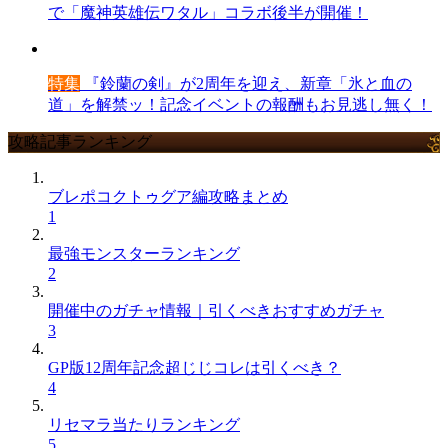
で「魔神英雄伝ワタル」コラボ後半が開催！
特集
『鈴蘭の剣』が2周年を迎え、新章「氷と血の
道」を解禁ッ！記念イベントの報酬もお見逃し無く！
攻略記事ランキング
ブレポコクトゥグア編攻略まとめ
1
最強モンスターランキング
2
開催中のガチャ情報｜引くべきおすすめガチャ
3
GP版12周年記念超じじコレは引くべき？
4
リセマラ当たりランキング
5