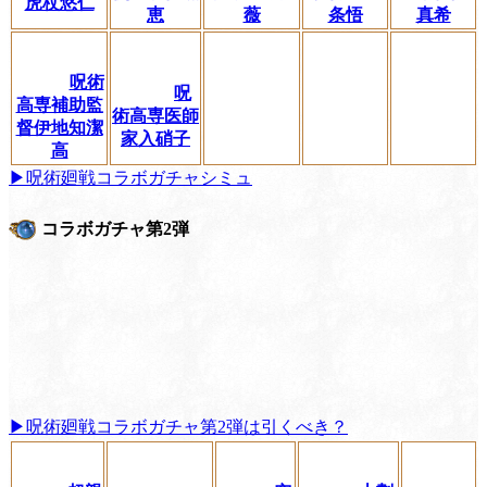
虎杖悠仁
恵
薇
条悟
真希
呪術
呪
高専補助監
術高専医師
督伊地知潔
家入硝子
高
▶呪術廻戦コラボガチャシミュ
コラボガチャ第2弾
▶呪術廻戦コラボガチャ第2弾は引くべき？