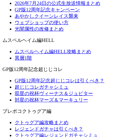
2026年7月24日の公式生放送情報まとめ
GP版12周年記念キャンペーン
あやかしクイーンレイス襲来
ウェブショップの使い方
光闇属性の改修まとめ
ムスペルヘイム編HELL
ムスペルヘイム編HELL攻略まとめ
異層1階
GP版12周年記念超じじコレ
GP版12周年記念超じじコレは引くべき？
超じじコレガチャシミュ
双星の祝杯ヴィーナス＆ジュピター
対星の祝杯マーズ＆マーキュリー
ブレポコクトゥグア編
クトゥグア編攻略まとめ
レジェンドガチャは引くべき？
クトゥグア編レジェンドガチャシミュ