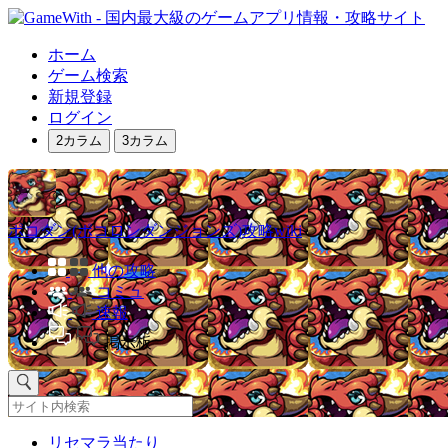
ホーム
ゲーム検索
新規登録
ログイン
2カラム
3カラム
ポコダン(ポコロンダンジョンズ)攻略wiki
他の攻略
コミュ
速報
掲示板
リセマラ当たり