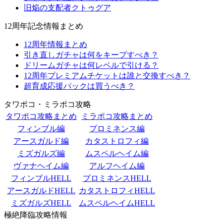
旧焔の支配者クトゥグア
12周年記念情報まとめ
12周年情報まとめ
引き直しガチャは何をキープすべき？
ドリームガチャは何レベルで引ける？
12周年プレミアムチケットは誰と交換すべき？
超育成応援パックは買うべき？
タワポコ・ミラポコ攻略
タワポコ攻略まとめ
ミラポコ攻略まとめ
フィンブル編
プロミネンス編
アースガルド編
カタストロフィ編
ミズガルズ編
ムスペルヘイム編
ヴァナヘイム編
アルフヘイム編
フィンブルHELL
プロミネンスHELL
アースガルドHELL
カタストロフィHELL
ミズガルズHELL
ムスペルヘイムHELL
極絶降臨攻略情報