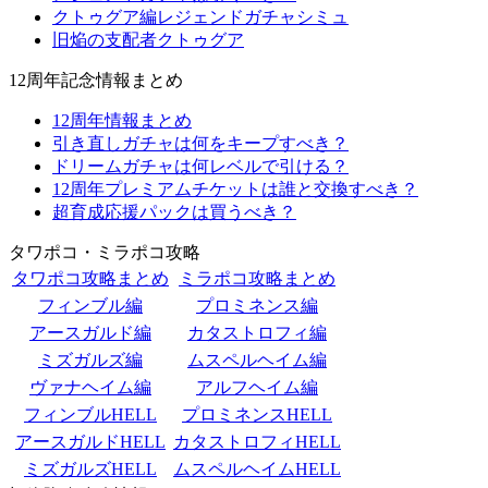
クトゥグア編レジェンドガチャシミュ
旧焔の支配者クトゥグア
12周年記念情報まとめ
12周年情報まとめ
引き直しガチャは何をキープすべき？
ドリームガチャは何レベルで引ける？
12周年プレミアムチケットは誰と交換すべき？
超育成応援パックは買うべき？
タワポコ・ミラポコ攻略
タワポコ攻略まとめ
ミラポコ攻略まとめ
フィンブル編
プロミネンス編
アースガルド編
カタストロフィ編
ミズガルズ編
ムスペルヘイム編
ヴァナヘイム編
アルフヘイム編
フィンブルHELL
プロミネンスHELL
アースガルドHELL
カタストロフィHELL
ミズガルズHELL
ムスペルヘイムHELL