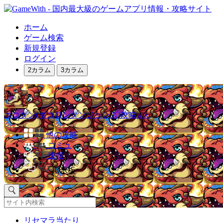
ホーム
ゲーム検索
新規登録
ログイン
2カラム
3カラム
ポコダン(ポコロンダンジョンズ)攻略wiki
他の攻略
コミュ
速報
掲示板
リセマラ当たり