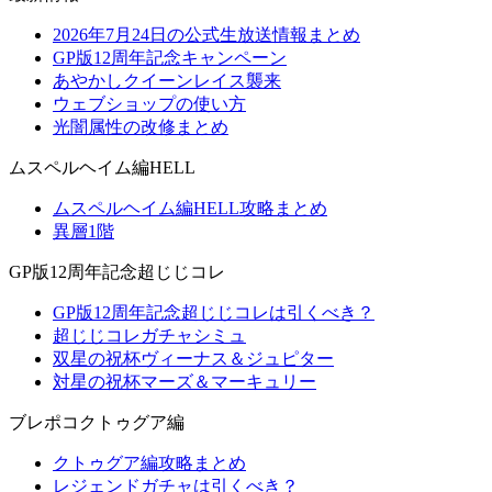
2026年7月24日の公式生放送情報まとめ
GP版12周年記念キャンペーン
あやかしクイーンレイス襲来
ウェブショップの使い方
光闇属性の改修まとめ
ムスペルヘイム編HELL
ムスペルヘイム編HELL攻略まとめ
異層1階
GP版12周年記念超じじコレ
GP版12周年記念超じじコレは引くべき？
超じじコレガチャシミュ
双星の祝杯ヴィーナス＆ジュピター
対星の祝杯マーズ＆マーキュリー
ブレポコクトゥグア編
クトゥグア編攻略まとめ
レジェンドガチャは引くべき？