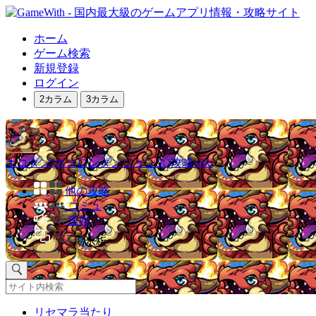
ホーム
ゲーム検索
新規登録
ログイン
2カラム
3カラム
ポコダン(ポコロンダンジョンズ)攻略wiki
他の攻略
コミュ
速報
掲示板
リセマラ当たり