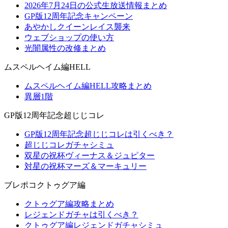
2026年7月24日の公式生放送情報まとめ
GP版12周年記念キャンペーン
あやかしクイーンレイス襲来
ウェブショップの使い方
光闇属性の改修まとめ
ムスペルヘイム編HELL
ムスペルヘイム編HELL攻略まとめ
異層1階
GP版12周年記念超じじコレ
GP版12周年記念超じじコレは引くべき？
超じじコレガチャシミュ
双星の祝杯ヴィーナス＆ジュピター
対星の祝杯マーズ＆マーキュリー
ブレポコクトゥグア編
クトゥグア編攻略まとめ
レジェンドガチャは引くべき？
クトゥグア編レジェンドガチャシミュ