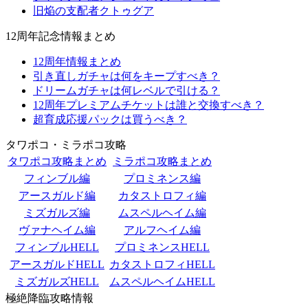
旧焔の支配者クトゥグア
12周年記念情報まとめ
12周年情報まとめ
引き直しガチャは何をキープすべき？
ドリームガチャは何レベルで引ける？
12周年プレミアムチケットは誰と交換すべき？
超育成応援パックは買うべき？
タワポコ・ミラポコ攻略
タワポコ攻略まとめ
ミラポコ攻略まとめ
フィンブル編
プロミネンス編
アースガルド編
カタストロフィ編
ミズガルズ編
ムスペルヘイム編
ヴァナヘイム編
アルフヘイム編
フィンブルHELL
プロミネンスHELL
アースガルドHELL
カタストロフィHELL
ミズガルズHELL
ムスペルヘイムHELL
極絶降臨攻略情報