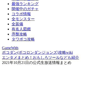
最強ランキング
開催中のガチャ
コラボ情報
全モンスター
全装備
有名人図鑑
序盤攻略
タワポコ攻略
GameWith
ポコダン(ポコロンダンジョンズ)攻略wiki
エンタメまとめ！おもしろツールなども紹介
2021年10月21日の公式生放送情報まとめ