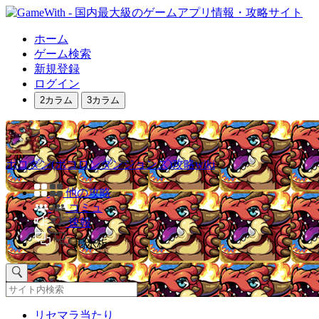
ホーム
ゲーム検索
新規登録
ログイン
2カラム
3カラム
ポコダン(ポコロンダンジョンズ)攻略wiki
他の攻略
コミュ
速報
掲示板
リセマラ当たり