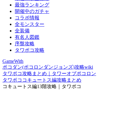
最強ランキング
開催中のガチャ
コラボ情報
全モンスター
全装備
有名人図鑑
序盤攻略
タワポコ攻略
GameWith
ポコダン(ポコロンダンジョンズ)攻略wiki
タワポコ攻略まとめ｜タワーオブポコロン
タワポココキュートス編攻略まとめ
コキュートス編13階攻略｜タワポコ