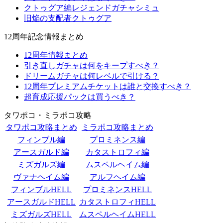
クトゥグア編レジェンドガチャシミュ
旧焔の支配者クトゥグア
12周年記念情報まとめ
12周年情報まとめ
引き直しガチャは何をキープすべき？
ドリームガチャは何レベルで引ける？
12周年プレミアムチケットは誰と交換すべき？
超育成応援パックは買うべき？
タワポコ・ミラポコ攻略
タワポコ攻略まとめ
ミラポコ攻略まとめ
フィンブル編
プロミネンス編
アースガルド編
カタストロフィ編
ミズガルズ編
ムスペルヘイム編
ヴァナヘイム編
アルフヘイム編
フィンブルHELL
プロミネンスHELL
アースガルドHELL
カタストロフィHELL
ミズガルズHELL
ムスペルヘイムHELL