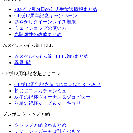
2026年7月24日の公式生放送情報まとめ
GP版12周年記念キャンペーン
あやかしクイーンレイス襲来
ウェブショップの使い方
光闇属性の改修まとめ
ムスペルヘイム編HELL
ムスペルヘイム編HELL攻略まとめ
異層1階
GP版12周年記念超じじコレ
GP版12周年記念超じじコレは引くべき？
超じじコレガチャシミュ
双星の祝杯ヴィーナス＆ジュピター
対星の祝杯マーズ＆マーキュリー
ブレポコクトゥグア編
クトゥグア編攻略まとめ
レジェンドガチャは引くべき？