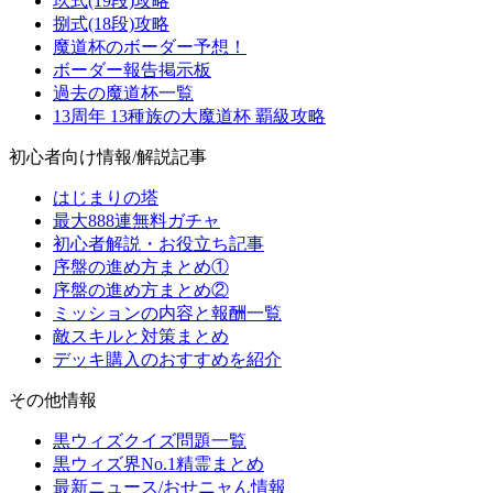
玖式(19段)攻略
捌式(18段)攻略
魔道杯のボーダー予想！
ボーダー報告掲示板
過去の魔道杯一覧
13周年 13種族の大魔道杯 覇級攻略
初心者向け情報/解説記事
はじまりの塔
最大888連無料ガチャ
初心者解説・お役立ち記事
序盤の進め方まとめ①
序盤の進め方まとめ②
ミッションの内容と報酬一覧
敵スキルと対策まとめ
デッキ購入のおすすめを紹介
その他情報
黒ウィズクイズ問題一覧
黒ウィズ界No.1精霊まとめ
最新ニュース/おせニャん情報