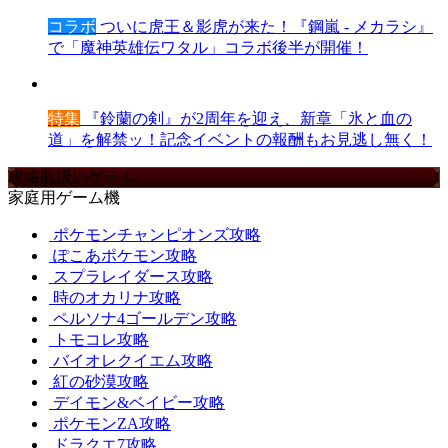
コラボ
ついに虎王＆影虎が来た！『鋼嵐 - メカラシ』
で「魔神英雄伝ワタル」コラボ後半が開催！
特集
『鈴蘭の剣』が2周年を迎え、新章「氷と血の
道」を解禁ッ！記念イベントの報酬もお見逃し無く！
攻略取扱いゲーム
家庭用ゲーム機
ポケモンチャンピオンズ攻略
ぽこあポケモン攻略
スプラレイダース攻略
時のオカリナ攻略
ペルソナ4ゴールデン攻略
トモコレ攻略
バイオレクイエム攻略
紅の砂漠攻略
デイモン&ベイビー攻略
ポケモンZA攻略
ドラクエ7攻略