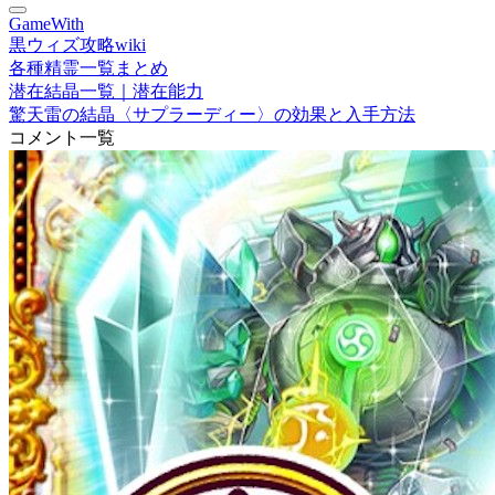
GameWith
黒ウィズ攻略wiki
各種精霊一覧まとめ
潜在結晶一覧｜潜在能力
驚天雷の結晶〈サプラーディー〉の効果と入手方法
コメント一覧