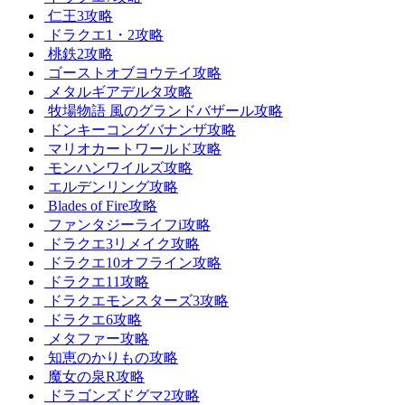
仁王3攻略
ドラクエ1・2攻略
桃鉄2攻略
ゴーストオブヨウテイ攻略
メタルギアデルタ攻略
牧場物語 風のグランドバザール攻略
ドンキーコングバナンザ攻略
マリオカートワールド攻略
モンハンワイルズ攻略
エルデンリング攻略
Blades of Fire攻略
ファンタジーライフi攻略
ドラクエ3リメイク攻略
ドラクエ10オフライン攻略
ドラクエ11攻略
ドラクエモンスターズ3攻略
ドラクエ6攻略
メタファー攻略
知恵のかりもの攻略
魔女の泉R攻略
ドラゴンズドグマ2攻略