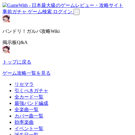
事前ガチャ
ゲーム検索
ログイン
バンドリ！ガルパ攻略Wiki
掲示板Q&A
トップに戻る
ゲーム攻略一覧を見る
リセマラ
引くべきガチャ
全カード一覧
最強バンド編成
全楽曲一覧
カバー曲一覧
効率楽曲
イベント一覧
誕生日一覧