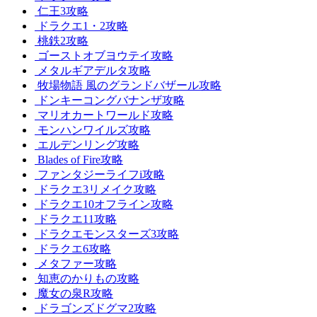
仁王3攻略
ドラクエ1・2攻略
桃鉄2攻略
ゴーストオブヨウテイ攻略
メタルギアデルタ攻略
牧場物語 風のグランドバザール攻略
ドンキーコングバナンザ攻略
マリオカートワールド攻略
モンハンワイルズ攻略
エルデンリング攻略
Blades of Fire攻略
ファンタジーライフi攻略
ドラクエ3リメイク攻略
ドラクエ10オフライン攻略
ドラクエ11攻略
ドラクエモンスターズ3攻略
ドラクエ6攻略
メタファー攻略
知恵のかりもの攻略
魔女の泉R攻略
ドラゴンズドグマ2攻略