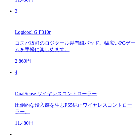
3
Logicool G F310r
コスパ抜群のロジクール製有線パッド。幅広いPCゲー
ムを手軽に楽しめます。
2,860円
4
DualSense ワイヤレスコントローラー
圧倒的な没入感を生むPS5純正ワイヤレスコントロー
ラー。
11,480円