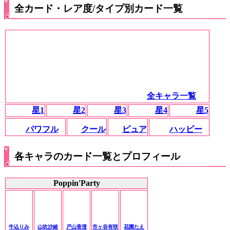
全カード・レア度/タイプ別カード一覧
全キャラ一覧
星1
星2
星3
星4
星5
パワフル
クール
ピュア
ハッピー
各キャラのカード一覧とプロフィール
Poppin'Party
牛込りみ
山吹沙綾
戸山香澄
市ヶ谷有咲
花園たえ