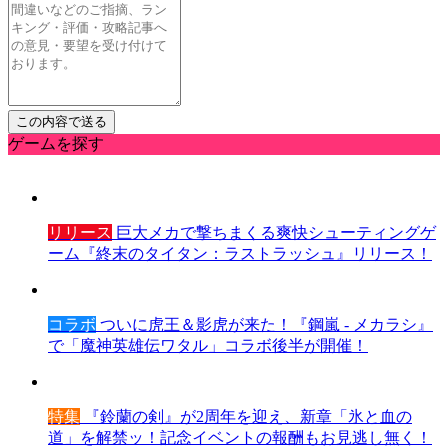
ゲームを探す
リリース
巨大メカで撃ちまくる爽快シューティングゲ
ーム『終末のタイタン：ラストラッシュ』リリース！
コラボ
ついに虎王＆影虎が来た！『鋼嵐 - メカラシ』
で「魔神英雄伝ワタル」コラボ後半が開催！
特集
『鈴蘭の剣』が2周年を迎え、新章「氷と血の
道」を解禁ッ！記念イベントの報酬もお見逃し無く！