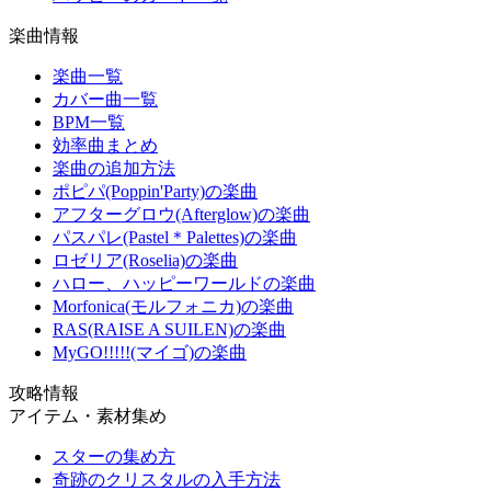
楽曲情報
楽曲一覧
カバー曲一覧
BPM一覧
効率曲まとめ
楽曲の追加方法
ポピパ(Poppin'Party)の楽曲
アフターグロウ(Afterglow)の楽曲
パスパレ(Pastel＊Palettes)の楽曲
ロゼリア(Roselia)の楽曲
ハロー、ハッピーワールドの楽曲
Morfonica(モルフォニカ)の楽曲
RAS(RAISE A SUILEN)の楽曲
MyGO!!!!!(マイゴ)の楽曲
攻略情報
アイテム・素材集め
スターの集め方
奇跡のクリスタルの入手方法