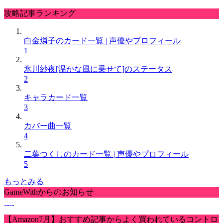
攻略記事ランキング
白金燐子のカード一覧 | 声優やプロフィール
1
氷川紗夜[温かな風に乗せて]のステータス
2
キャラカード一覧
3
カバー曲一覧
4
二葉つくしのカード一覧 | 声優やプロフィール
5
もっとみる
GameWithからのお知らせ
【Amazon7月】おすすめ記事からよく買われているコントロ