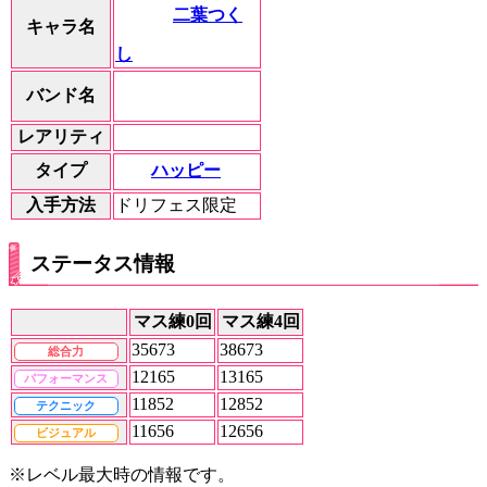
二葉つく
キャラ名
し
バンド名
レアリティ
ハッピー
タイプ
入手方法
ドリフェス限定
ステータス情報
マス練0回
マス練4回
35673
38673
総合力
12165
13165
パフォーマンス
11852
12852
テクニック
11656
12656
ビジュアル
※レベル最大時の情報です。