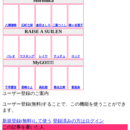
Morfonica
八潮瑠唯
広町七深
倉田ましろ
二葉つくし
桐ヶ谷透子
RAISE A SUILEN
パレオ
マスキング
レイヤ
チュチュ
ロック
MyGO!!!!!
千早愛音
長崎そよ
高松燈
椎名立希
要楽奈
ユーザー登録のご案内
ユーザー登録(無料)することで、この機能を使うことができ
ます。
新規登録(無料)して使う
登録済みの方はログイン
この記事を書いた人