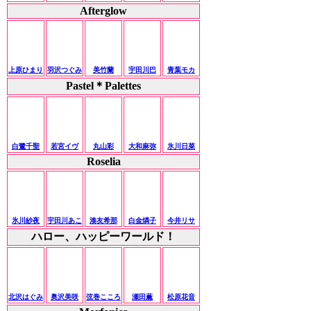
Afterglow
上原ひまり
羽沢つぐみ
美竹蘭
宇田川巴
青葉モカ
Pastel＊Palettes
白鷺千聖
若宮イヴ
丸山彩
大和麻弥
氷川日菜
Roselia
氷川紗夜
宇田川あこ
湊友希那
白金燐子
今井リサ
ハロー、ハッピーワールド！
北沢はぐみ
奥沢美咲
弦巻こころ
瀬田薫
松原花音