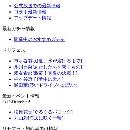
公式放送での最新情報
コラボ最新情報
アップデート情報
最新ガチャ情報
開催中のおすすめガチャ
ドリフェス
市ヶ谷有咲[夏、氷が溶けるまで]
氷川日菜[あたしたちを繋ぐもの]
湊友希那[激闘！真夏の決戦！]
桐ヶ谷透子[夢中の天才]
瀬田薫[儚いドライブへの誘い]
最新イベント情報
Let`sDriveSea!
松原花音[ぐるぐるパニック]
丸山彩[海辺に咲く一輪]
リセマラ・初心者向け情報