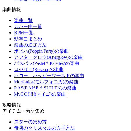
楽曲情報
楽曲一覧
カバー曲一覧
BPM一覧
効率曲まとめ
楽曲の追加方法
ポピパ(Poppin'Party)の楽曲
アフターグロウ(Afterglow)の楽曲
パスパレ(Pastel＊Palettes)の楽曲
ロゼリア(Roselia)の楽曲
ハロー、ハッピーワールドの楽曲
Morfonica(モルフォニカ)の楽曲
RAS(RAISE A SUILEN)の楽曲
MyGO!!!!!(マイゴ)の楽曲
攻略情報
アイテム・素材集め
スターの集め方
奇跡のクリスタルの入手方法