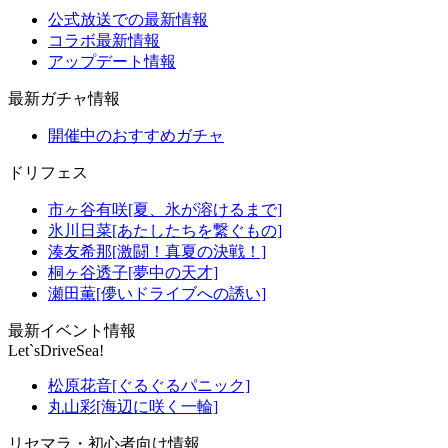
公式放送での最新情報
コラボ最新情報
アップデート情報
最新ガチャ情報
開催中のおすすめガチャ
ドリフェス
市ヶ谷有咲[夏、氷が溶けるまで]
氷川日菜[あたしたちを繋ぐもの]
湊友希那[激闘！真夏の決戦！]
桐ヶ谷透子[夢中の天才]
瀬田薫[儚いドライブへの誘い]
最新イベント情報
Let`sDriveSea!
松原花音[ぐるぐるパニック]
丸山彩[海辺に咲く一輪]
リセマラ・初心者向け情報