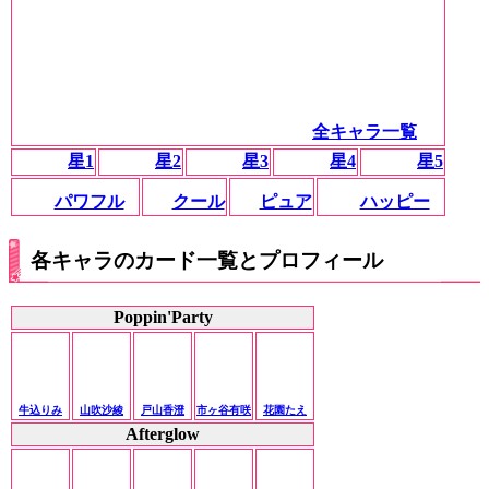
全キャラ一覧
星1
星2
星3
星4
星5
パワフル
クール
ピュア
ハッピー
各キャラのカード一覧とプロフィール
Poppin'Party
牛込りみ
山吹沙綾
戸山香澄
市ヶ谷有咲
花園たえ
Afterglow