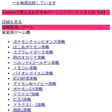
ーを徹底比較しています
Amazonで買えるおすすめゲーミングデバイスまとめ【ad】
詳細を見る
攻略取扱いゲーム
家庭用ゲーム機
ポケモンチャンピオンズ攻略
ぽこあポケモン攻略
スプラレイダース攻略
時のオカリナ攻略
ペルソナ4ゴールデン攻略
トモコレ攻略
バイオレクイエム攻略
紅の砂漠攻略
デイモン&ベイビー攻略
ポケモンZA攻略
ドラクエ7攻略
仁王3攻略
ドラクエ1・2攻略
桃鉄2攻略