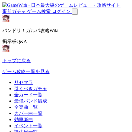
事前ガチャ
ゲーム検索
ログイン
バンドリ！ガルパ攻略Wiki
掲示板Q&A
トップに戻る
ゲーム攻略一覧を見る
リセマラ
引くべきガチャ
全カード一覧
最強バンド編成
全楽曲一覧
カバー曲一覧
効率楽曲
イベント一覧
誕生日一覧