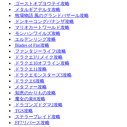
ゴーストオブヨウテイ攻略
メタルギアデルタ攻略
牧場物語 風のグランドバザール攻略
ドンキーコングバナンザ攻略
マリオカートワールド攻略
モンハンワイルズ攻略
エルデンリング攻略
Blades of Fire攻略
ファンタジーライフi攻略
ドラクエ3リメイク攻略
ドラクエ10オフライン攻略
ドラクエ11攻略
ドラクエモンスターズ3攻略
ドラクエ6攻略
メタファー攻略
知恵のかりもの攻略
魔女の泉R攻略
ドラゴンズドグマ2攻略
TGS攻略
ステラーブレイド攻略
FF7リバース攻略