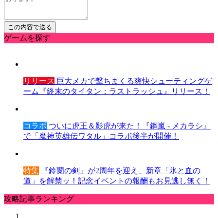
ゲームを探す
リリース
巨大メカで撃ちまくる爽快シューティングゲ
ーム『終末のタイタン：ラストラッシュ』リリース！
コラボ
ついに虎王＆影虎が来た！『鋼嵐 - メカラシ』
で「魔神英雄伝ワタル」コラボ後半が開催！
特集
『鈴蘭の剣』が2周年を迎え、新章「氷と血の
道」を解禁ッ！記念イベントの報酬もお見逃し無く！
攻略記事ランキング