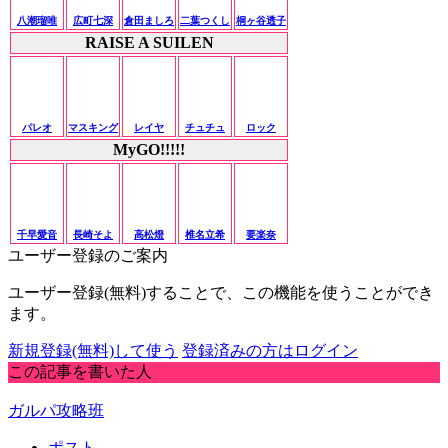
八潮瑠唯
広町七深
倉田ましろ
二葉つくし
桐ヶ谷透子
RAISE A SUILEN
パレオ
マスキング
レイヤ
チュチュ
ロック
MyGO!!!!!
千早愛音
長崎そよ
高松燈
椎名立希
要楽奈
ユーザー登録のご案内
ユーザー登録(無料)することで、この機能を使うことができ
ます。
新規登録(無料)して使う
登録済みの方はログイン
この記事を書いた人
ガルパ攻略班
ポスト