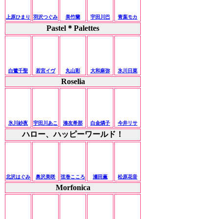
上原ひまり
羽沢つぐみ
美竹蘭
宇田川巴
青葉モカ
Pastel＊Palettes
白鷺千聖
若宮イヴ
丸山彩
大和麻弥
氷川日菜
Roselia
氷川紗夜
宇田川あこ
湊友希那
白金燐子
今井リサ
ハロー、ハッピーワールド！
北沢はぐみ
奥沢美咲
弦巻こころ
瀬田薫
松原花音
Morfonica