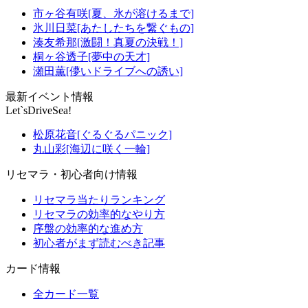
市ヶ谷有咲[夏、氷が溶けるまで]
氷川日菜[あたしたちを繋ぐもの]
湊友希那[激闘！真夏の決戦！]
桐ヶ谷透子[夢中の天才]
瀬田薫[儚いドライブへの誘い]
最新イベント情報
Let`sDriveSea!
松原花音[ぐるぐるパニック]
丸山彩[海辺に咲く一輪]
リセマラ・初心者向け情報
リセマラ当たりランキング
リセマラの効率的なやり方
序盤の効率的な進め方
初心者がまず読むべき記事
カード情報
全カード一覧