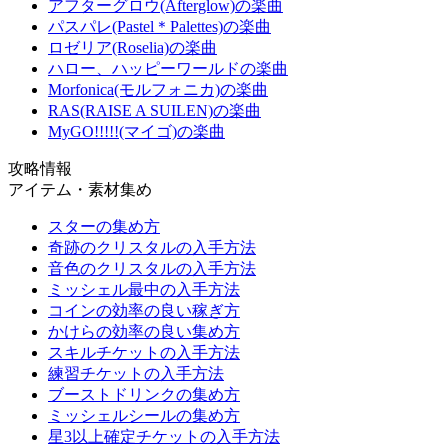
アフターグロウ(Afterglow)の楽曲
パスパレ(Pastel＊Palettes)の楽曲
ロゼリア(Roselia)の楽曲
ハロー、ハッピーワールドの楽曲
Morfonica(モルフォニカ)の楽曲
RAS(RAISE A SUILEN)の楽曲
MyGO!!!!!(マイゴ)の楽曲
攻略情報
アイテム・素材集め
スターの集め方
奇跡のクリスタルの入手方法
音色のクリスタルの入手方法
ミッシェル最中の入手方法
コインの効率の良い稼ぎ方
かけらの効率の良い集め方
スキルチケットの入手方法
練習チケットの入手方法
ブーストドリンクの集め方
ミッシェルシールの集め方
星3以上確定チケットの入手方法