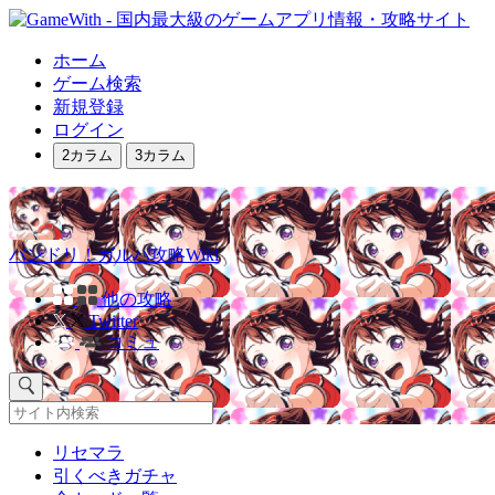
ホーム
ゲーム検索
新規登録
ログイン
2カラム
3カラム
バンドリ！ガルパ攻略Wiki
他の攻略
Twitter
コミュ
リセマラ
引くべきガチャ