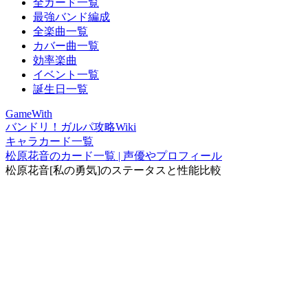
全カード一覧
最強バンド編成
全楽曲一覧
カバー曲一覧
効率楽曲
イベント一覧
誕生日一覧
GameWith
バンドリ！ガルパ攻略Wiki
キャラカード一覧
松原花音のカード一覧 | 声優やプロフィール
松原花音[私の勇気]のステータスと性能比較