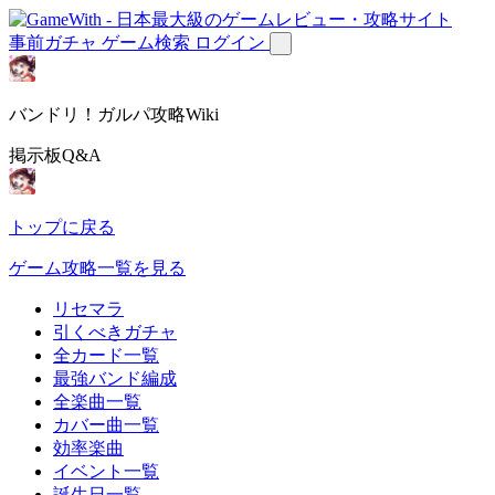
事前ガチャ
ゲーム検索
ログイン
バンドリ！ガルパ攻略Wiki
掲示板Q&A
トップに戻る
ゲーム攻略一覧を見る
リセマラ
引くべきガチャ
全カード一覧
最強バンド編成
全楽曲一覧
カバー曲一覧
効率楽曲
イベント一覧
誕生日一覧