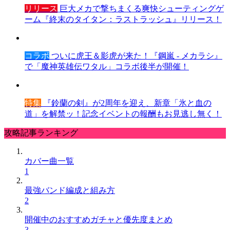
リリース
巨大メカで撃ちまくる爽快シューティングゲ
ーム『終末のタイタン：ラストラッシュ』リリース！
コラボ
ついに虎王＆影虎が来た！『鋼嵐 - メカラシ』
で「魔神英雄伝ワタル」コラボ後半が開催！
特集
『鈴蘭の剣』が2周年を迎え、新章「氷と血の
道」を解禁ッ！記念イベントの報酬もお見逃し無く！
攻略記事ランキング
カバー曲一覧
1
最強バンド編成と組み方
2
開催中のおすすめガチャと優先度まとめ
3