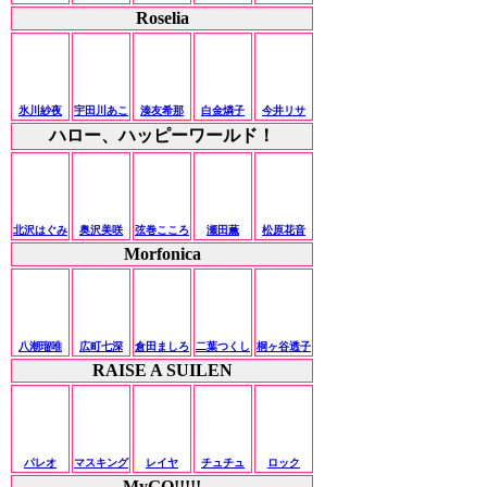
Roselia
氷川紗夜
宇田川あこ
湊友希那
白金燐子
今井リサ
ハロー、ハッピーワールド！
北沢はぐみ
奥沢美咲
弦巻こころ
瀬田薫
松原花音
Morfonica
八潮瑠唯
広町七深
倉田ましろ
二葉つくし
桐ヶ谷透子
RAISE A SUILEN
パレオ
マスキング
レイヤ
チュチュ
ロック
MyGO!!!!!