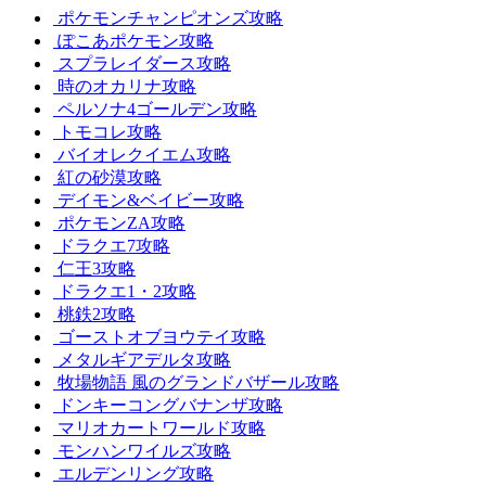
ポケモンチャンピオンズ攻略
ぽこあポケモン攻略
スプラレイダース攻略
時のオカリナ攻略
ペルソナ4ゴールデン攻略
トモコレ攻略
バイオレクイエム攻略
紅の砂漠攻略
デイモン&ベイビー攻略
ポケモンZA攻略
ドラクエ7攻略
仁王3攻略
ドラクエ1・2攻略
桃鉄2攻略
ゴーストオブヨウテイ攻略
メタルギアデルタ攻略
牧場物語 風のグランドバザール攻略
ドンキーコングバナンザ攻略
マリオカートワールド攻略
モンハンワイルズ攻略
エルデンリング攻略