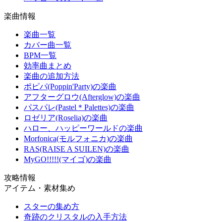
楽曲情報
楽曲一覧
カバー曲一覧
BPM一覧
効率曲まとめ
楽曲の追加方法
ポピパ(Poppin'Party)の楽曲
アフターグロウ(Afterglow)の楽曲
パスパレ(Pastel＊Palettes)の楽曲
ロゼリア(Roselia)の楽曲
ハロー、ハッピーワールドの楽曲
Morfonica(モルフォニカ)の楽曲
RAS(RAISE A SUILEN)の楽曲
MyGO!!!!!(マイゴ)の楽曲
攻略情報
アイテム・素材集め
スターの集め方
奇跡のクリスタルの入手方法