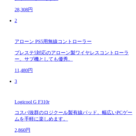
28,308円
2
アローン PS5用無線コントローラー
プレステ5対応のアローン製ワイヤレスコントローラ
ー。サブ機としても優秀。
11,480円
3
Logicool G F310r
コスパ抜群のロジクール製有線パッド。幅広いPCゲー
ムを手軽に楽しめます。
2,860円