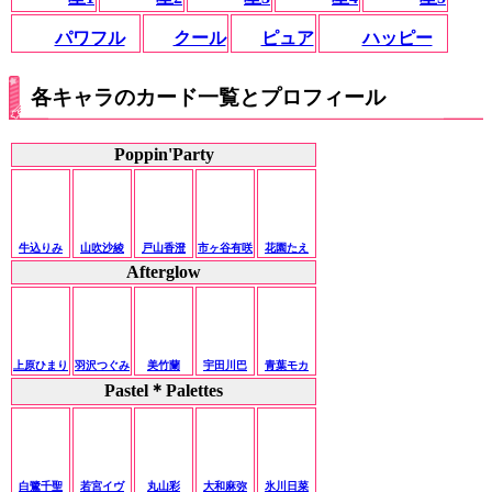
パワフル
クール
ピュア
ハッピー
各キャラのカード一覧とプロフィール
Poppin'Party
牛込りみ
山吹沙綾
戸山香澄
市ヶ谷有咲
花園たえ
Afterglow
上原ひまり
羽沢つぐみ
美竹蘭
宇田川巴
青葉モカ
Pastel＊Palettes
白鷺千聖
若宮イヴ
丸山彩
大和麻弥
氷川日菜