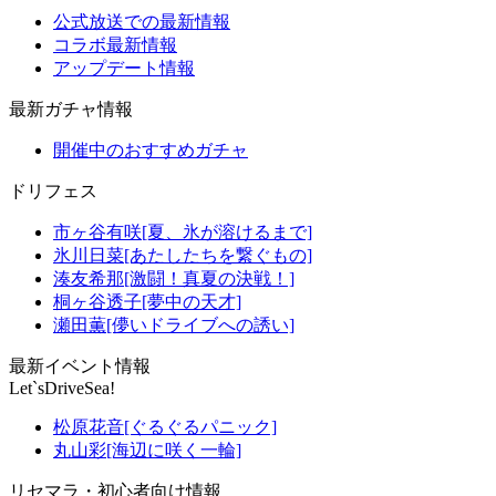
公式放送での最新情報
コラボ最新情報
アップデート情報
最新ガチャ情報
開催中のおすすめガチャ
ドリフェス
市ヶ谷有咲[夏、氷が溶けるまで]
氷川日菜[あたしたちを繋ぐもの]
湊友希那[激闘！真夏の決戦！]
桐ヶ谷透子[夢中の天才]
瀬田薫[儚いドライブへの誘い]
最新イベント情報
Let`sDriveSea!
松原花音[ぐるぐるパニック]
丸山彩[海辺に咲く一輪]
リセマラ・初心者向け情報