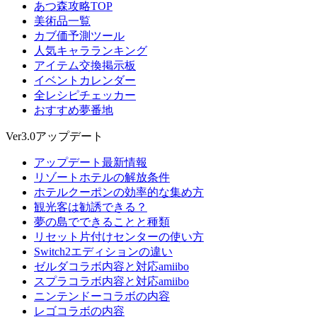
あつ森攻略TOP
美術品一覧
カブ価予測ツール
人気キャラランキング
アイテム交換掲示板
イベントカレンダー
全レシピチェッカー
おすすめ夢番地
Ver3.0アップデート
アップデート最新情報
リゾートホテルの解放条件
ホテルクーポンの効率的な集め方
観光客は勧誘できる？
夢の島でできることと種類
リセット片付けセンターの使い方
Switch2エディションの違い
ゼルダコラボ内容と対応amiibo
スプラコラボ内容と対応amiibo
ニンテンドーコラボの内容
レゴコラボの内容