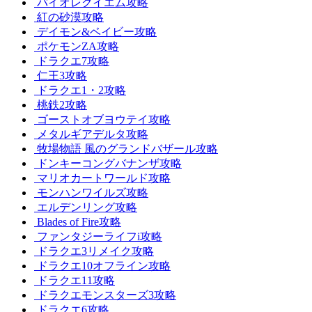
バイオレクイエム攻略
紅の砂漠攻略
デイモン&ベイビー攻略
ポケモンZA攻略
ドラクエ7攻略
仁王3攻略
ドラクエ1・2攻略
桃鉄2攻略
ゴーストオブヨウテイ攻略
メタルギアデルタ攻略
牧場物語 風のグランドバザール攻略
ドンキーコングバナンザ攻略
マリオカートワールド攻略
モンハンワイルズ攻略
エルデンリング攻略
Blades of Fire攻略
ファンタジーライフi攻略
ドラクエ3リメイク攻略
ドラクエ10オフライン攻略
ドラクエ11攻略
ドラクエモンスターズ3攻略
ドラクエ6攻略