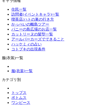
キャラ情報
住民一覧
訪問者(イベントキャラ)一覧
喫茶店/ハトの巣の行き方
かっぺいの離島ツアー
パニーの島広場のお店一覧
カットリーヌの髪型一覧
アールパーカーズでできること
ハッケミィの占い
コトブキの出現条件
服(衣装)一覧
服(衣装)一覧
カテゴリ別
トップス
ボトムス
ワンピース