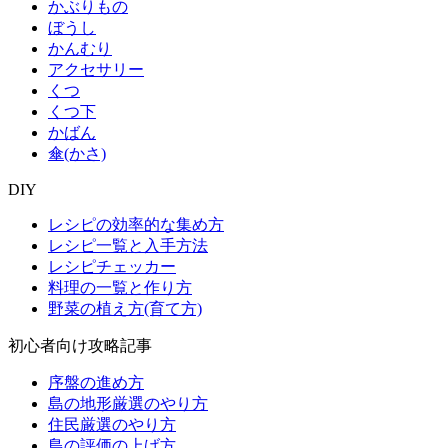
かぶりもの
ぼうし
かんむり
アクセサリー
くつ
くつ下
かばん
傘(かさ)
DIY
レシピの効率的な集め方
レシピ一覧と入手方法
レシピチェッカー
料理の一覧と作り方
野菜の植え方(育て方)
初心者向け攻略記事
序盤の進め方
島の地形厳選のやり方
住民厳選のやり方
島の評価の上げ方