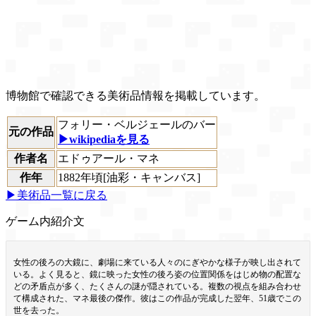
博物館で確認できる美術品情報を掲載しています。
フォリー・ベルジェールのバー
元の作品
▶wikipediaを見る
作者名
エドゥアール・マネ
作年
1882年頃[油彩・キャンバス]
▶美術品一覧に戻る
ゲーム内紹介文
女性の後ろの大鏡に、劇場に来ている人々のにぎやかな様子が映し出されて
いる。よく見ると、鏡に映った女性の後ろ姿の位置関係をはじめ物の配置な
どの矛盾点が多く、たくさんの謎が隠されている。複数の視点を組み合わせ
て構成された、マネ最後の傑作。彼はこの作品が完成した翌年、51歳でこの
世を去った。