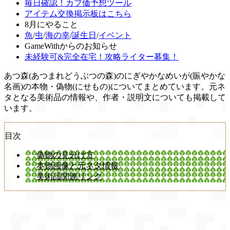
毎日確認！カブ価予想ツール
アイテム交換掲示板はこちら
8月にやること
魚
/
虫
/
海の幸
/
誕生日
/
イベント
GameWithからのお知らせ
未経験可&完全在宅！攻略ライター募集！
あつ森(あつまれどうぶつの森)のにぎやかなめいが(賑やかな
名画)の本物・偽物(にせもの)についてまとめています。元ネ
タとなる美術品の情報や、作者・説明文についても掲載して
います。
目次
偽物の見分け方
本物画像と元ネタ情報
美術品関連リンク