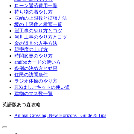
ローン返済費用一覧
持ち物の増やし方
収納の上限数と拡張方法
坂の上限数と種類一覧
崖工事のやり方とコツ
河川工事のやり方とコツ
金の道具の入手方法
親密度の上げ方
時間変更のやり方
amiiboカードの使い方
条例の決め方と効果
住民の訪問条件
ラジオ体操のやり方
FIXはしごキットの使い道
建物のマス数一覧
英語版あつ森攻略
Animal Crossing: New Horizons - Guide & Tips