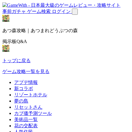
事前ガチャ
ゲーム検索
ログイン
あつ森攻略｜あつまれどうぶつの森
掲示板Q&A
トップに戻る
ゲーム攻略一覧を見る
アプデ情報
新コラボ
リゾートホテル
夢の島
リセットさん
カブ価予測ツール
美術品一覧
花の交配表
人気住民