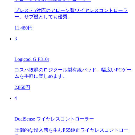
プレステ5対応のアローン製ワイヤレスコントローラ
ー。サブ機としても優秀。
11,480円
3
Logicool G F310r
コスパ抜群のロジクール製有線パッド。幅広いPCゲー
ムを手軽に楽しめます。
2,860円
4
DualSense ワイヤレスコントローラー
圧倒的な没入感を生むPS5純正ワイヤレスコントロー