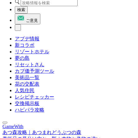
検索
ご意見
アプデ情報
新コラボ
リゾートホテル
夢の島
リセットさん
カブ価予測ツール
美術品一覧
花の交配表
人気住民
レシピチェッカー
交換掲示板
ハピパラ攻略
GameWith
あつ森攻略｜あつまれどうぶつの森