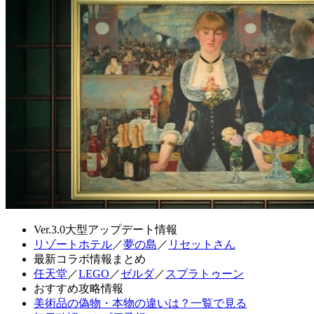
Ver.3.0大型アップデート情報
リゾートホテル
／
夢の島
／
リセットさん
最新コラボ情報まとめ
任天堂
／
LEGO
／
ゼルダ
／
スプラトゥーン
おすすめ攻略情報
美術品の偽物・本物の違いは？一覧で見る