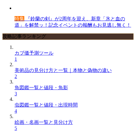
特集
『鈴蘭の剣』が2周年を迎え、新章「氷と血の
道」を解禁ッ！記念イベントの報酬もお見逃し無く！
攻略記事ランキング
カブ価予測ツール
1
美術品の見分け方と一覧｜本物と偽物の違い
2
魚図鑑一覧と値段・魚影
3
虫図鑑一覧と値段・出現時間
4
絵画・名画一覧と見分け方
5