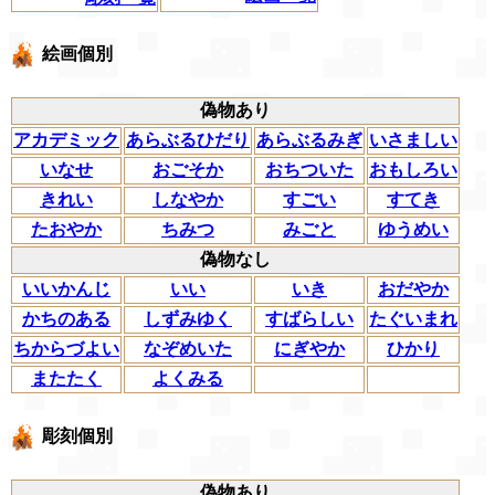
絵画個別
偽物あり
アカデミック
あらぶるひだり
あらぶるみぎ
いさましい
いなせ
おごそか
おちついた
おもしろい
きれい
しなやか
すごい
すてき
たおやか
ちみつ
みごと
ゆうめい
偽物なし
いいかんじ
いい
いき
おだやか
かちのある
しずみゆく
すばらしい
たぐいまれ
ちからづよい
なぞめいた
にぎやか
ひかり
またたく
よくみる
彫刻個別
偽物あり