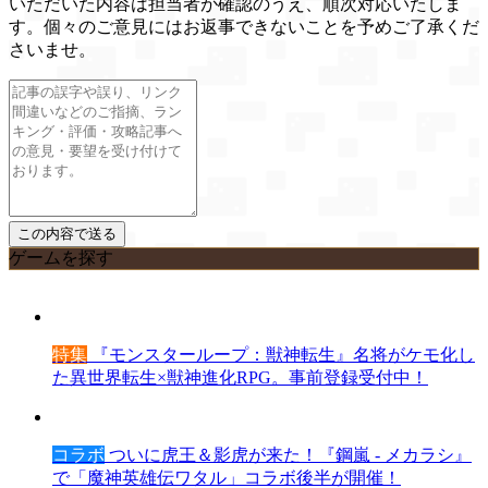
いただいた内容は担当者が確認のうえ、順次対応いたしま
す。個々のご意見にはお返事できないことを予めご了承くだ
さいませ。
ゲームを探す
特集
『モンスターループ：獣神転生』名将がケモ化し
た異世界転生×獣神進化RPG。事前登録受付中！
コラボ
ついに虎王＆影虎が来た！『鋼嵐 - メカラシ』
で「魔神英雄伝ワタル」コラボ後半が開催！