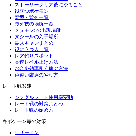
ストーリークリア後にやること
役立つポケモン
髪型・髪色一覧
教え技の場所一覧
メタモン5の出現場所
ヌシールの入手場所
島スキャンまとめ
役に立つ人一覧
レア釣りスポット
高速レベル上げ方法
お金を効率良く稼ぐ方法
色違い厳選のやり方
レート戦関連
シングルレート使用率変動
レート戦の対策まとめ
レート戦の始め方
各ポケモン毎の対策
リザードン