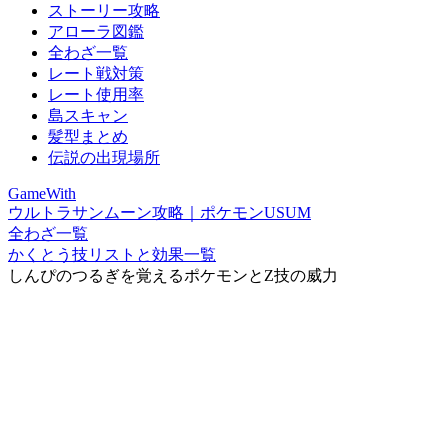
ストーリー攻略
アローラ図鑑
全わざ一覧
レート戦対策
レート使用率
島スキャン
髪型まとめ
伝説の出現場所
GameWith
ウルトラサンムーン攻略｜ポケモンUSUM
全わざ一覧
かくとう技リストと効果一覧
しんぴのつるぎを覚えるポケモンとZ技の威力