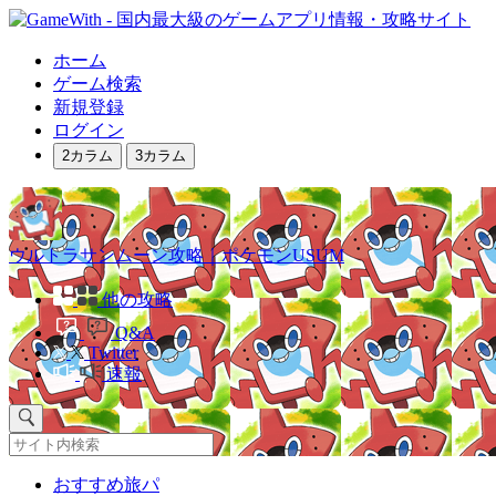
ホーム
ゲーム検索
新規登録
ログイン
2カラム
3カラム
ウルトラサンムーン攻略｜ポケモンUSUM
他の攻略
Q&A
Twitter
速報
おすすめ旅パ