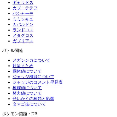
ギャラドス
カプ・テテフ
バシャーモ
ミミッキュ
カバルドン
ランドロス
メタグロス
ガブリアス
バトル関連
メガシンカについて
対策まとめ
個体値について
ジャッジ機能について
ジャッジのコメント早見表
種族値について
努力値について
せいかくの種類と影響
タマゴ技について
ポケモン図鑑・DB