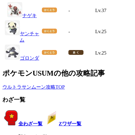
-
Lv.37
ナゲキ
-
Lv.25
ヤンチャ
ム
Lv.25
ゴロンダ
ポケモンUSUMの他の攻略記事
ウルトラサンムーン攻略TOP
わざ一覧
全わざ一覧
Zワザ一覧