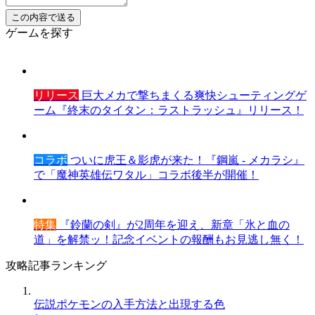
ゲームを探す
リリース
巨大メカで撃ちまくる爽快シューティングゲ
ーム『終末のタイタン：ラストラッシュ』リリース！
コラボ
ついに虎王＆影虎が来た！『鋼嵐 - メカラシ』
で「魔神英雄伝ワタル」コラボ後半が開催！
特集
『鈴蘭の剣』が2周年を迎え、新章「氷と血の
道」を解禁ッ！記念イベントの報酬もお見逃し無く！
攻略記事ランキング
伝説ポケモンの入手方法と出現する色