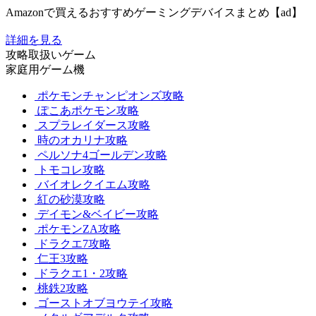
Amazonで買えるおすすめゲーミングデバイスまとめ【ad】
詳細を見る
攻略取扱いゲーム
家庭用ゲーム機
ポケモンチャンピオンズ攻略
ぽこあポケモン攻略
スプラレイダース攻略
時のオカリナ攻略
ペルソナ4ゴールデン攻略
トモコレ攻略
バイオレクイエム攻略
紅の砂漠攻略
デイモン&ベイビー攻略
ポケモンZA攻略
ドラクエ7攻略
仁王3攻略
ドラクエ1・2攻略
桃鉄2攻略
ゴーストオブヨウテイ攻略