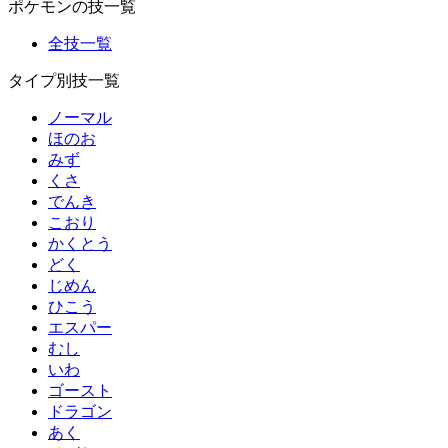
ポケモンの技一覧
全技一覧
タイプ別技一覧
ノーマル
ほのお
みず
くさ
でんき
こおり
かくとう
どく
じめん
ひこう
エスパー
むし
いわ
ゴースト
ドラゴン
あく