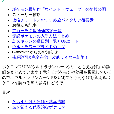
ポケモン最新作「ウインド・ウェーブ」の情報公開！
ストーリー攻略
攻略チャート
／
おすすめ旅パ
／
クリア後要素
お役立ち記事
アローラ図鑑(全402種)一覧
伝説ポケモンの入手方法まとめ
島スキャンの曜日別一覧とQRコード
ウルトラワープライドのコツ
GameWithからのお知らせ
未経験可&完全在宅！攻略ライター募集！
ポケモンUSUM(ウルトラサンムーン)の「ともえなげ」の詳
細をまとめています！覚えるポケモンや効果を掲載している
ので、ウルトラサンムーン(USUM)でともえなげを覚えるポ
ケモンを調べる際の参考にどうぞ。
目次
ともえなげの評価と基本情報
技を覚える代表的なポケモン