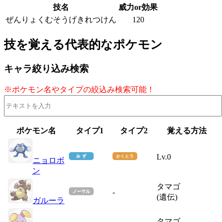
技名
威力or効果
ぜんりょくむそうげきれつけん
120
技を覚える代表的なポケモン
キャラ絞り込み検索
※ポケモン名やタイプの絞込み検索可能！
ポケモン名
タイプ1
タイプ2
覚える方法
Lv.0
ニョロボ
ン
タマゴ
-
(遺伝)
ガルーラ
タマゴ