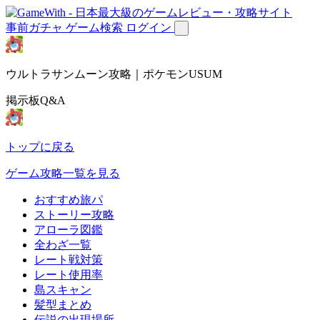
事前ガチャ
ゲーム検索
ログイン
ウルトラサンムーン攻略｜ポケモンUSUM
掲示板Q&A
トップに戻る
ゲーム攻略一覧を見る
おすすめ旅パ
ストーリー攻略
アローラ図鑑
全わざ一覧
レート戦対策
レート使用率
島スキャン
髪型まとめ
伝説の出現場所