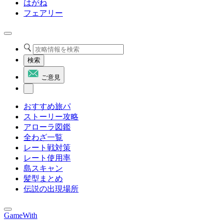
はがね
フェアリー
検索
ご意見
おすすめ旅パ
ストーリー攻略
アローラ図鑑
全わざ一覧
レート戦対策
レート使用率
島スキャン
髪型まとめ
伝説の出現場所
GameWith