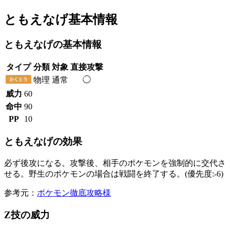
ともえなげ基本情報
ともえなげの基本情報
タイプ
分類
対象
直接攻撃
物理
通常
◯
威力
60
命中
90
PP
10
ともえなげの効果
必ず後攻になる。攻撃後、相手のポケモンを強制的に交代さ
せる。野生のポケモンの場合は戦闘を終了する。(優先度:-6)
参考元：
ポケモン徹底攻略様
Z技の威力