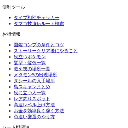
便利ツール
タイプ相性チェッカー
タマゴ技遺伝ルート検索
お得情報
図鑑コンプの条件とコツ
ストーリークリア後にやること
役立つポケモン
髪型・髪色一覧
教え技の場所一覧
メタモン5の出現場所
ヌシールの入手場所
島スキャンまとめ
役に立つ人一覧
レア釣りスポット
高速レベル上げ方法
お金を効率良く稼ぐ方法
色違い厳選のやり方
レート戦関連