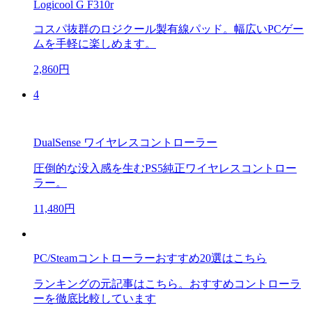
Logicool G F310r
コスパ抜群のロジクール製有線パッド。幅広いPCゲー
ムを手軽に楽しめます。
2,860円
4
DualSense ワイヤレスコントローラー
圧倒的な没入感を生むPS5純正ワイヤレスコントロー
ラー。
11,480円
PC/Steamコントローラーおすすめ20選はこちら
ランキングの元記事はこちら。おすすめコントローラ
ーを徹底比較しています