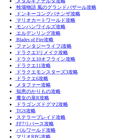
メタルギアデルタ攻略
牧場物語 風のグランドバザール攻略
ドンキーコングバナンザ攻略
マリオカートワールド攻略
モンハンワイルズ攻略
エルデンリング攻略
Blades of Fire攻略
ファンタジーライフi攻略
ドラクエ3リメイク攻略
ドラクエ10オフライン攻略
ドラクエ11攻略
ドラクエモンスターズ3攻略
ドラクエ6攻略
メタファー攻略
知恵のかりもの攻略
魔女の泉R攻略
ドラゴンズドグマ2攻略
TGS攻略
ステラーブレイド攻略
FF7リバース攻略
パルワールド攻略
マリオRPG攻略