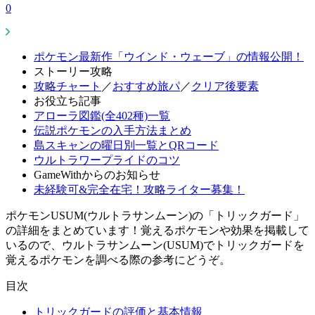
0
ポケモン最新作「ウインド・ウェーブ」の情報公開！
ストーリー攻略
攻略チャート
／
おすすめ旅パ
／
クリア後要素
お役立ち記事
アローラ図鑑(全402種)一覧
伝説ポケモンの入手方法まとめ
島スキャンの曜日別一覧とQRコード
ウルトラワープライドのコツ
GameWithからのお知らせ
未経験可&完全在宅！攻略ライター募集！
ポケモンUSUM(ウルトラサンムーン)の「トリックガード」
の詳細をまとめています！覚えるポケモンや効果を掲載して
いるので、ウルトラサンムーン(USUM)でトリックガードを
覚えるポケモンを調べる際の参考にどうぞ。
目次
トリックガードの評価と基本情報