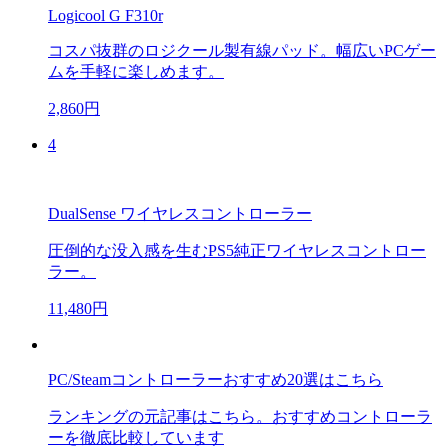
Logicool G F310r
コスパ抜群のロジクール製有線パッド。幅広いPCゲー
ムを手軽に楽しめます。
2,860円
4
DualSense ワイヤレスコントローラー
圧倒的な没入感を生むPS5純正ワイヤレスコントロー
ラー。
11,480円
PC/Steamコントローラーおすすめ20選はこちら
ランキングの元記事はこちら。おすすめコントローラ
ーを徹底比較しています