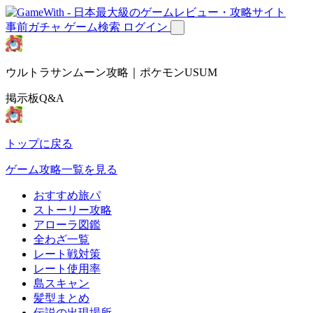
事前ガチャ
ゲーム検索
ログイン
ウルトラサンムーン攻略｜ポケモンUSUM
掲示板Q&A
トップに戻る
ゲーム攻略一覧を見る
おすすめ旅パ
ストーリー攻略
アローラ図鑑
全わざ一覧
レート戦対策
レート使用率
島スキャン
髪型まとめ
伝説の出現場所