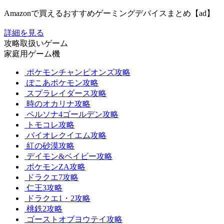
Amazonで買えるおすすめゲーミングデバイスまとめ【ad】
詳細を見る
攻略取扱いゲーム
家庭用ゲーム機
ポケモンチャンピオンズ攻略
ぽこあポケモン攻略
スプラレイダース攻略
時のオカリナ攻略
ペルソナ4ゴールデン攻略
トモコレ攻略
バイオレクイエム攻略
紅の砂漠攻略
デイモン&ベイビー攻略
ポケモンZA攻略
ドラクエ7攻略
仁王3攻略
ドラクエ1・2攻略
桃鉄2攻略
ゴーストオブヨウテイ攻略