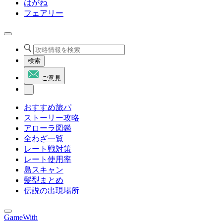
はがね
フェアリー
検索
ご意見
おすすめ旅パ
ストーリー攻略
アローラ図鑑
全わざ一覧
レート戦対策
レート使用率
島スキャン
髪型まとめ
伝説の出現場所
GameWith