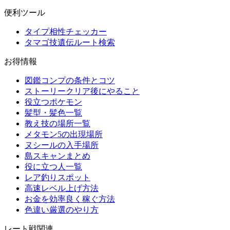
便利ツール
タイプ相性チェッカー
タマゴ技遺伝ルート検索
お得情報
図鑑コンプの条件とコツ
ストーリークリア後にやること
役立つポケモン
髪型・髪色一覧
教え技の場所一覧
メタモン5の出現場所
ヌシールの入手場所
島スキャンまとめ
役に立つ人一覧
レア釣りスポット
高速レベル上げ方法
お金を効率良く稼ぐ方法
色違い厳選のやり方
レート戦関連