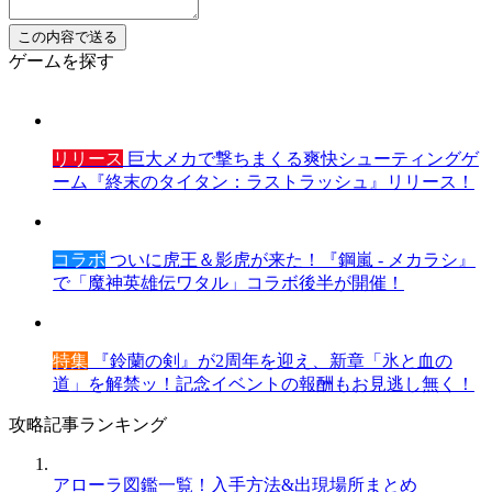
ゲームを探す
リリース
巨大メカで撃ちまくる爽快シューティングゲ
ーム『終末のタイタン：ラストラッシュ』リリース！
コラボ
ついに虎王＆影虎が来た！『鋼嵐 - メカラシ』
で「魔神英雄伝ワタル」コラボ後半が開催！
特集
『鈴蘭の剣』が2周年を迎え、新章「氷と血の
道」を解禁ッ！記念イベントの報酬もお見逃し無く！
攻略記事ランキング
アローラ図鑑一覧！入手方法&出現場所まとめ