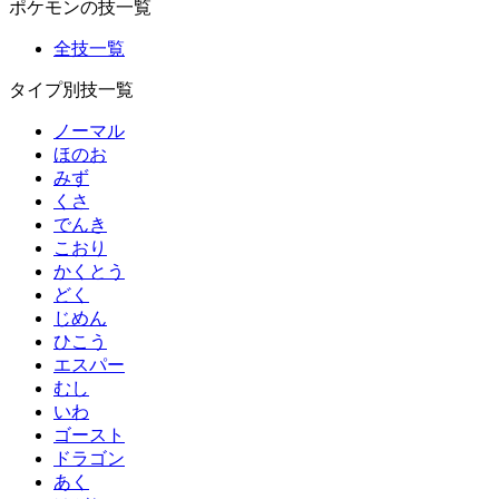
ポケモンの技一覧
全技一覧
タイプ別技一覧
ノーマル
ほのお
みず
くさ
でんき
こおり
かくとう
どく
じめん
ひこう
エスパー
むし
いわ
ゴースト
ドラゴン
あく