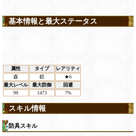
基本情報と最大ステータス
属性
タイプ
レアリティ
森
鎧
★6
最大レベル
最大防御
回避
99
1473
7%
スキル情報
防具スキル