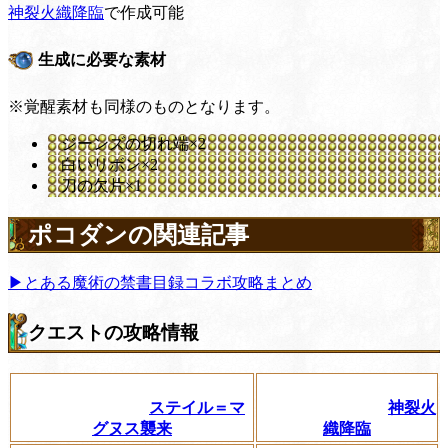
神裂火織降臨
で作成可能
生成に必要な素材
※覚醒素材も同様のものとなります。
ジーンズの切れ端×2
白いリボン×2
刀の欠片×1
ポコダンの関連記事
▶とある魔術の禁書目録コラボ攻略まとめ
クエストの攻略情報
ステイル＝マ
神裂火
グヌス襲来
織降臨