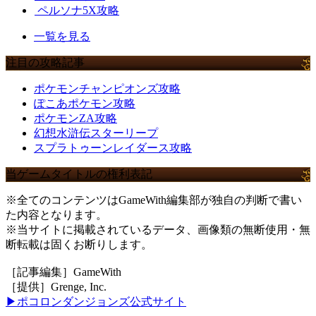
ペルソナ5X攻略
一覧を見る
注目の攻略記事
ポケモンチャンピオンズ攻略
ぽこあポケモン攻略
ポケモンZA攻略
幻想水滸伝スターリープ
スプラトゥーンレイダース攻略
当ゲームタイトルの権利表記
※全てのコンテンツはGameWith編集部が独自の判断で書い
た内容となります。
※当サイトに掲載されているデータ、画像類の無断使用・無
断転載は固くお断りします。
［記事編集］GameWith
［提供］Grenge, Inc.
▶ポコロンダンジョンズ公式サイト