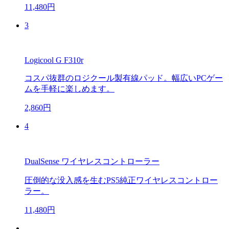
11,480円
3
Logicool G F310r
コスパ抜群のロジクール製有線パッド。幅広いPCゲー
ムを手軽に楽しめます。
2,860円
4
DualSense ワイヤレスコントローラー
圧倒的な没入感を生むPS5純正ワイヤレスコントロー
ラー。
11,480円