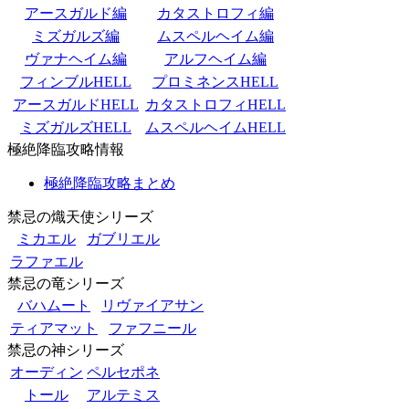
アースガルド編
カタストロフィ編
ミズガルズ編
ムスペルヘイム編
ヴァナヘイム編
アルフヘイム編
フィンブルHELL
プロミネンスHELL
アースガルドHELL
カタストロフィHELL
ミズガルズHELL
ムスペルヘイムHELL
極絶降臨攻略情報
極絶降臨攻略まとめ
禁忌の熾天使シリーズ
ミカエル
ガブリエル
ラファエル
禁忌の竜シリーズ
バハムート
リヴァイアサン
ティアマット
ファフニール
禁忌の神シリーズ
オーディン
ペルセポネ
トール
アルテミス