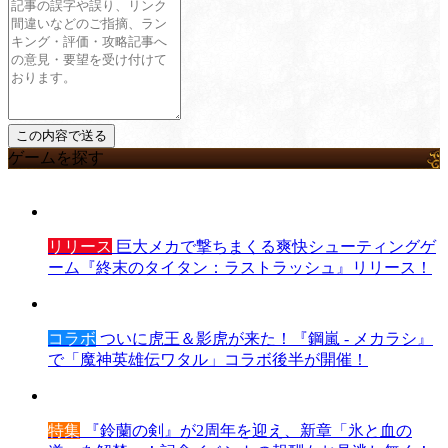
ゲームを探す
リリース
巨大メカで撃ちまくる爽快シューティングゲ
ーム『終末のタイタン：ラストラッシュ』リリース！
コラボ
ついに虎王＆影虎が来た！『鋼嵐 - メカラシ』
で「魔神英雄伝ワタル」コラボ後半が開催！
特集
『鈴蘭の剣』が2周年を迎え、新章「氷と血の