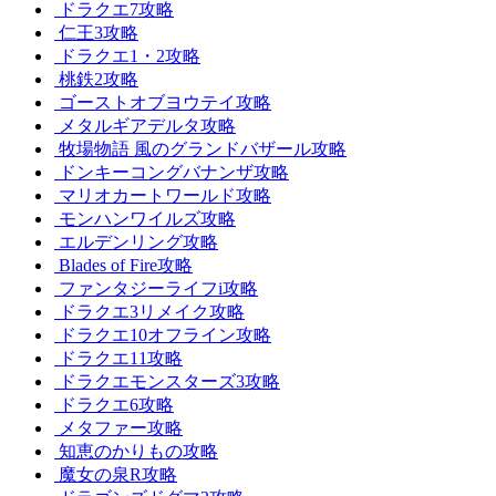
ドラクエ7攻略
仁王3攻略
ドラクエ1・2攻略
桃鉄2攻略
ゴーストオブヨウテイ攻略
メタルギアデルタ攻略
牧場物語 風のグランドバザール攻略
ドンキーコングバナンザ攻略
マリオカートワールド攻略
モンハンワイルズ攻略
エルデンリング攻略
Blades of Fire攻略
ファンタジーライフi攻略
ドラクエ3リメイク攻略
ドラクエ10オフライン攻略
ドラクエ11攻略
ドラクエモンスターズ3攻略
ドラクエ6攻略
メタファー攻略
知恵のかりもの攻略
魔女の泉R攻略