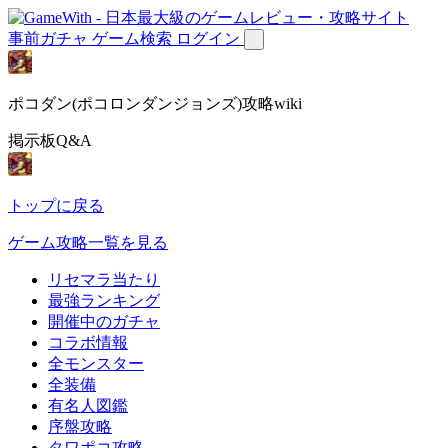
事前ガチャ
ゲーム検索
ログイン
ポコダン(ポコロンダンジョンズ)攻略wiki
掲示板Q&A
トップに戻る
ゲーム攻略一覧を見る
リセマラ当たり
最強ランキング
開催中のガチャ
コラボ情報
全モンスター
全装備
有名人図鑑
序盤攻略
タワポコ攻略