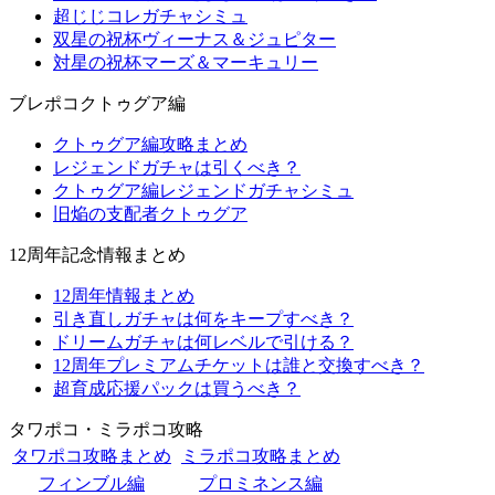
超じじコレガチャシミュ
双星の祝杯ヴィーナス＆ジュピター
対星の祝杯マーズ＆マーキュリー
ブレポコクトゥグア編
クトゥグア編攻略まとめ
レジェンドガチャは引くべき？
クトゥグア編レジェンドガチャシミュ
旧焔の支配者クトゥグア
12周年記念情報まとめ
12周年情報まとめ
引き直しガチャは何をキープすべき？
ドリームガチャは何レベルで引ける？
12周年プレミアムチケットは誰と交換すべき？
超育成応援パックは買うべき？
タワポコ・ミラポコ攻略
タワポコ攻略まとめ
ミラポコ攻略まとめ
フィンブル編
プロミネンス編