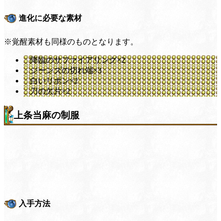
進化に必要な素材
※覚醒素材も同様のものとなります。
降臨のサファイアリング×2
ジーンズの切れ端×3
白いリボン×2
刀の欠片×2
上条当麻の制服
入手方法