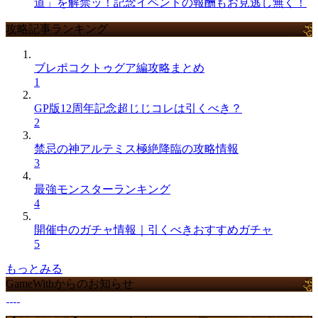
道」を解禁ッ！記念イベントの報酬もお見逃し無く！
攻略記事ランキング
ブレポコクトゥグア編攻略まとめ
1
GP版12周年記念超じじコレは引くべき？
2
禁忌の神アルテミス極絶降臨の攻略情報
3
最強モンスターランキング
4
開催中のガチャ情報｜引くべきおすすめガチャ
5
もっとみる
GameWithからのお知らせ