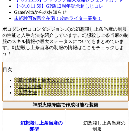
【~8/10 11:59】GP版12周年記念超じじコレ
GameWithからのお知らせ
未経験可&完全在宅！攻略ライター募集！
ポコダン(ポコロンダンジョンズ)の幻想殺し上条当麻の制服
の性能と入手方法を紹介しています。幻想殺し上条当麻の制
服のスキル情報や最大ステータスについてもまとめていま
す。幻想殺し上条当麻の制服の情報はここをチェックしよ
う！
目次
基本情報と最大ステータス
スキル情報
入手方法
神裂火織降臨で作成可能な装備
幻想殺し上条当麻の
幻想殺し上条当麻の
髪型
制服