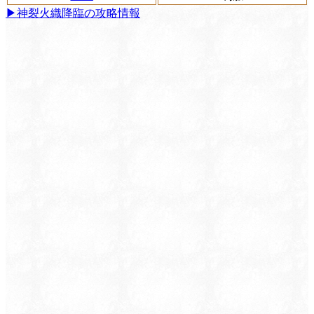
▶神裂火織降臨の攻略情報