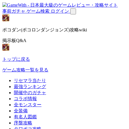
事前ガチャ
ゲーム検索
ログイン
ポコダン(ポコロンダンジョンズ)攻略wiki
掲示板Q&A
トップに戻る
ゲーム攻略一覧を見る
リセマラ当たり
最強ランキング
開催中のガチャ
コラボ情報
全モンスター
全装備
有名人図鑑
序盤攻略
タワポコ攻略