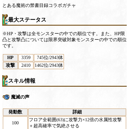
とある魔術の禁書目録コラボガチャ
最大ステータス
※HP・攻撃は全モンスターの中での順位です。また、HP限
凸と攻撃凸については限界突破対象モンスターの中での順位
です。
HP
3359
745位
/2943体
攻撃
2410
1462位
/2943体
スキル情報
魔滅の声
発動数
詳細
フロア全範囲(63)に攻撃力×12倍の水属性攻撃
100
＋超高確率で気絶させる