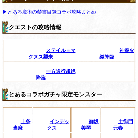
▶とある魔術の禁書目録コラボ攻略まとめ
クエストの攻略情報
ステイル＝マ
神裂火
グヌス襲来
織降臨
一方通行超絶
降臨
とあるコラボガチャ限定モンスター
上条
インデッ
御坂
土御門
当麻
クス
美琴
元春