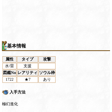
基本情報
属性
タイプ
攻撃
水/雷
支援
図鑑No
レアリティ
ソウル枠
1722
★7
あり
入手方法
極幻進化