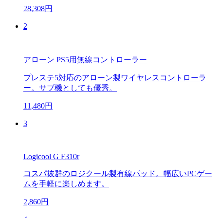
28,308円
2
アローン PS5用無線コントローラー
プレステ5対応のアローン製ワイヤレスコントローラ
ー。サブ機としても優秀。
11,480円
3
Logicool G F310r
コスパ抜群のロジクール製有線パッド。幅広いPCゲー
ムを手軽に楽しめます。
2,860円