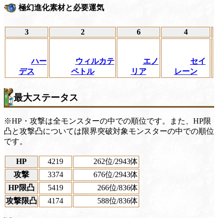
極幻進化素材と必要運気
3
2
6
4
ハー
ウィルカテ
エノ
セイ
デス
ペトル
リア
レーン
最大ステータス
※HP・攻撃は全モンスターの中での順位です。また、HP限
凸と攻撃凸については限界突破対象モンスターの中での順位
です。
HP
4219
262位
/2943体
攻撃
3374
676位
/2943体
HP限凸
5419
266位
/836体
攻撃限凸
4174
588位
/836体