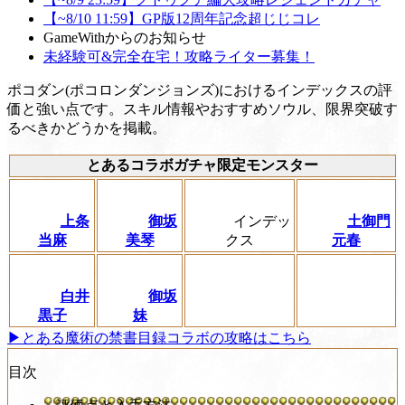
【~8/10 11:59】GP版12周年記念超じじコレ
GameWithからのお知らせ
未経験可&完全在宅！攻略ライター募集！
ポコダン(ポコロンダンジョンズ)におけるインデックスの評
価と強い点です。スキル情報やおすすめソウル、限界突破す
るべきかどうかを掲載。
とあるコラボガチャ限定モンスター
上条
御坂
インデッ
土御門
当麻
美琴
クス
元春
白井
御坂
黒子
妹
▶︎とある魔術の禁書目録コラボの攻略はこちら
目次