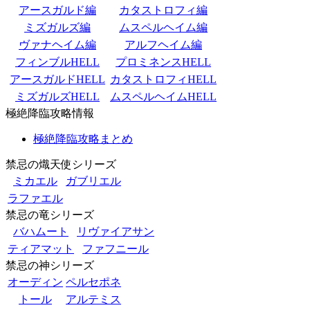
アースガルド編
カタストロフィ編
ミズガルズ編
ムスペルヘイム編
ヴァナヘイム編
アルフヘイム編
フィンブルHELL
プロミネンスHELL
アースガルドHELL
カタストロフィHELL
ミズガルズHELL
ムスペルヘイムHELL
極絶降臨攻略情報
極絶降臨攻略まとめ
禁忌の熾天使シリーズ
ミカエル
ガブリエル
ラファエル
禁忌の竜シリーズ
バハムート
リヴァイアサン
ティアマット
ファフニール
禁忌の神シリーズ
オーディン
ペルセポネ
トール
アルテミス