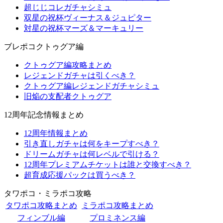
超じじコレガチャシミュ
双星の祝杯ヴィーナス＆ジュピター
対星の祝杯マーズ＆マーキュリー
ブレポコクトゥグア編
クトゥグア編攻略まとめ
レジェンドガチャは引くべき？
クトゥグア編レジェンドガチャシミュ
旧焔の支配者クトゥグア
12周年記念情報まとめ
12周年情報まとめ
引き直しガチャは何をキープすべき？
ドリームガチャは何レベルで引ける？
12周年プレミアムチケットは誰と交換すべき？
超育成応援パックは買うべき？
タワポコ・ミラポコ攻略
タワポコ攻略まとめ
ミラポコ攻略まとめ
フィンブル編
プロミネンス編