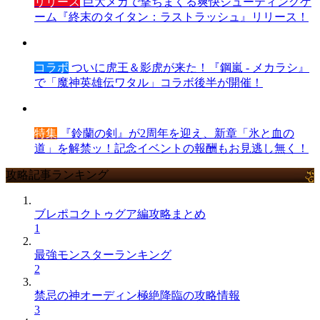
リリース
巨大メカで撃ちまくる爽快シューティングゲ
ーム『終末のタイタン：ラストラッシュ』リリース！
コラボ
ついに虎王＆影虎が来た！『鋼嵐 - メカラシ』
で「魔神英雄伝ワタル」コラボ後半が開催！
特集
『鈴蘭の剣』が2周年を迎え、新章「氷と血の
道」を解禁ッ！記念イベントの報酬もお見逃し無く！
攻略記事ランキング
ブレポコクトゥグア編攻略まとめ
1
最強モンスターランキング
2
禁忌の神オーディン極絶降臨の攻略情報
3