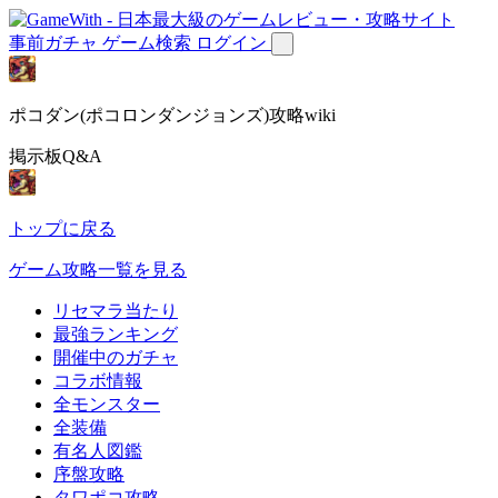
事前ガチャ
ゲーム検索
ログイン
ポコダン(ポコロンダンジョンズ)攻略wiki
掲示板Q&A
トップに戻る
ゲーム攻略一覧を見る
リセマラ当たり
最強ランキング
開催中のガチャ
コラボ情報
全モンスター
全装備
有名人図鑑
序盤攻略
タワポコ攻略