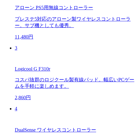
アローン PS5用無線コントローラー
プレステ5対応のアローン製ワイヤレスコントローラ
ー。サブ機としても優秀。
11,480円
3
Logicool G F310r
コスパ抜群のロジクール製有線パッド。幅広いPCゲー
ムを手軽に楽しめます。
2,860円
4
DualSense ワイヤレスコントローラー