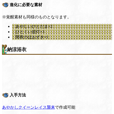
進化に必要な素材
※覚醒素材も同様のものとなります。
あやしいひとだま×2
ひとくい提灯×3
闇夜のほおずき×1
納涼浴衣
入手方法
あやかしクイーンレイス襲来
で作成可能