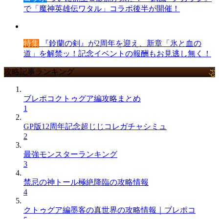
で「魔神英雄伝ワタル」コラボ後半が開催！
特集
『鈴蘭の剣』が2周年を迎え、新章「氷と血の
道」を解禁ッ！記念イベントの報酬もお見逃し無く！
攻略記事ランキング
ブレポコクトゥグア編攻略まとめ
1
GP版12周年記念超じじコレガチャシミュ
2
最強モンスターランキング
3
禁忌の神トール極絶降臨の攻略情報
4
クトゥグア編墨客の真世界の攻略情報｜ブレポコ