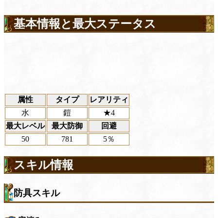
基本情報と最大ステータス
属性
タイプ
レアリティ
水
鎧
★4
最大レベル
最大防御
回避
50
781
5％
スキル情報
防具スキル