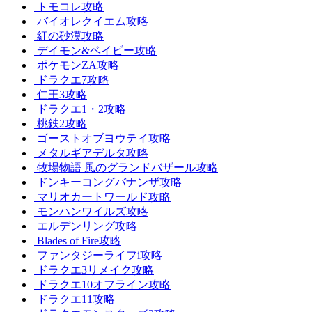
トモコレ攻略
バイオレクイエム攻略
紅の砂漠攻略
デイモン&ベイビー攻略
ポケモンZA攻略
ドラクエ7攻略
仁王3攻略
ドラクエ1・2攻略
桃鉄2攻略
ゴーストオブヨウテイ攻略
メタルギアデルタ攻略
牧場物語 風のグランドバザール攻略
ドンキーコングバナンザ攻略
マリオカートワールド攻略
モンハンワイルズ攻略
エルデンリング攻略
Blades of Fire攻略
ファンタジーライフi攻略
ドラクエ3リメイク攻略
ドラクエ10オフライン攻略
ドラクエ11攻略