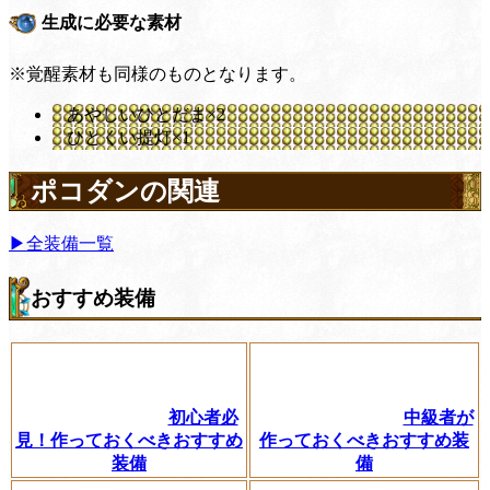
生成に必要な素材
※覚醒素材も同様のものとなります。
あやしいひとだま×2
ひとくい提灯×1
ポコダンの関連
▶全装備一覧
おすすめ装備
初心者必
中級者が
見！作っておくべきおすすめ
作っておくべきおすすめ装
装備
備