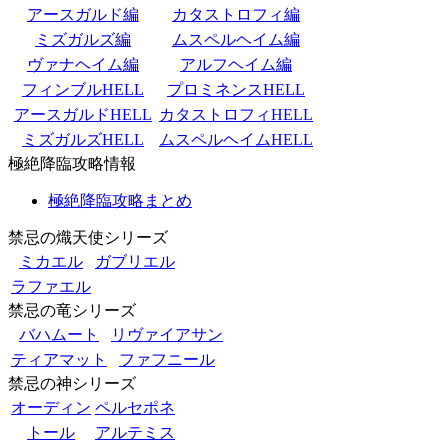
アースガルド編
カタストロフィ編
ミズガルズ編
ムスペルヘイム編
ヴァナヘイム編
アルフヘイム編
フィンブルHELL
プロミネンスHELL
アースガルドHELL
カタストロフィHELL
ミズガルズHELL
ムスペルヘイムHELL
極絶降臨攻略情報
極絶降臨攻略まとめ
禁忌の熾天使シリーズ
ミカエル
ガブリエル
ラファエル
禁忌の竜シリーズ
バハムート
リヴァイアサン
ティアマット
ファフニール
禁忌の神シリーズ
オーディン
ペルセポネ
トール
アルテミス