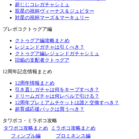
超じじコレガチャシミュ
双星の祝杯ヴィーナス＆ジュピター
対星の祝杯マーズ＆マーキュリー
ブレポコクトゥグア編
クトゥグア編攻略まとめ
レジェンドガチャは引くべき？
クトゥグア編レジェンドガチャシミュ
旧焔の支配者クトゥグア
12周年記念情報まとめ
12周年情報まとめ
引き直しガチャは何をキープすべき？
ドリームガチャは何レベルで引ける？
12周年プレミアムチケットは誰と交換すべき？
超育成応援パックは買うべき？
タワポコ・ミラポコ攻略
タワポコ攻略まとめ
ミラポコ攻略まとめ
フィンブル編
プロミネンス編