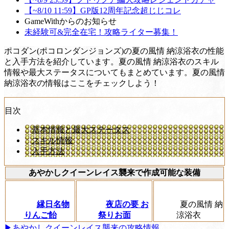
【~8/10 11:59】GP版12周年記念超じじコレ
GameWithからのお知らせ
未経験可&完全在宅！攻略ライター募集！
ポコダン(ポコロンダンジョンズ)の夏の風情 納涼浴衣の性能
と入手方法を紹介しています。夏の風情 納涼浴衣のスキル
情報や最大ステータスについてもまとめています。夏の風情
納涼浴衣の情報はここをチェックしよう！
目次
基本情報と最大ステータス
スキル情報
入手方法
あやかしクイーンレイス襲来で作成可能な装備
縁日名物
夜店の要 お
夏の風情 納
りんご飴
祭りお面
涼浴衣
▶あやかしクイーンレイス襲来の攻略情報