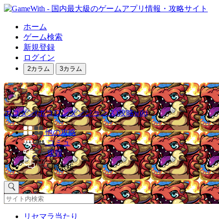
ホーム
ゲーム検索
新規登録
ログイン
2カラム
3カラム
ポコダン(ポコロンダンジョンズ)攻略wiki
他の攻略
コミュ
速報
掲示板
リセマラ当たり