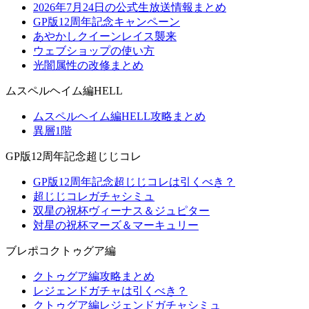
2026年7月24日の公式生放送情報まとめ
GP版12周年記念キャンペーン
あやかしクイーンレイス襲来
ウェブショップの使い方
光闇属性の改修まとめ
ムスペルヘイム編HELL
ムスペルヘイム編HELL攻略まとめ
異層1階
GP版12周年記念超じじコレ
GP版12周年記念超じじコレは引くべき？
超じじコレガチャシミュ
双星の祝杯ヴィーナス＆ジュピター
対星の祝杯マーズ＆マーキュリー
ブレポコクトゥグア編
クトゥグア編攻略まとめ
レジェンドガチャは引くべき？
クトゥグア編レジェンドガチャシミュ