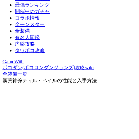
最強ランキング
開催中のガチャ
コラボ情報
全モンスター
全装備
有名人図鑑
序盤攻略
タワポコ攻略
GameWith
ポコダン(ポコロンダンジョンズ)攻略wiki
全装備一覧
暴荒神斧ティル・ベイルの性能と入手方法