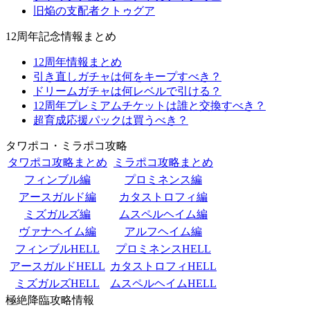
旧焔の支配者クトゥグア
12周年記念情報まとめ
12周年情報まとめ
引き直しガチャは何をキープすべき？
ドリームガチャは何レベルで引ける？
12周年プレミアムチケットは誰と交換すべき？
超育成応援パックは買うべき？
タワポコ・ミラポコ攻略
タワポコ攻略まとめ
ミラポコ攻略まとめ
フィンブル編
プロミネンス編
アースガルド編
カタストロフィ編
ミズガルズ編
ムスペルヘイム編
ヴァナヘイム編
アルフヘイム編
フィンブルHELL
プロミネンスHELL
アースガルドHELL
カタストロフィHELL
ミズガルズHELL
ムスペルヘイムHELL
極絶降臨攻略情報