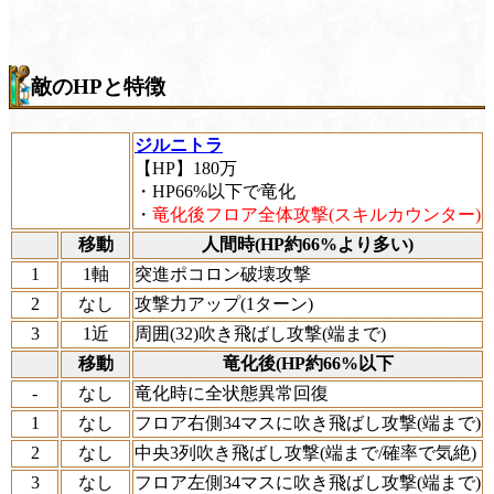
敵のHPと特徴
ジルニトラ
【HP】180万
・HP66%以下で竜化
・
竜化後フロア全体攻撃(スキルカウンター)
移動
人間時(HP約66%より多い)
1
1軸
突進ポコロン破壊攻撃
2
なし
攻撃力アップ(1ターン)
3
1近
周囲(32)吹き飛ばし攻撃(端まで)
移動
竜化後(HP約66%以下
-
なし
竜化時に全状態異常回復
1
なし
フロア右側34マスに吹き飛ばし攻撃(端まで)
2
なし
中央3列吹き飛ばし攻撃(端まで/確率で気絶)
3
なし
フロア左側34マスに吹き飛ばし攻撃(端まで)