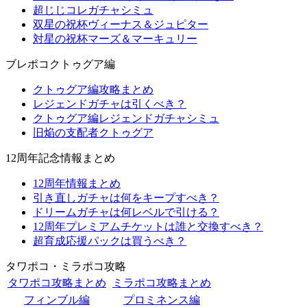
超じじコレガチャシミュ
双星の祝杯ヴィーナス＆ジュピター
対星の祝杯マーズ＆マーキュリー
ブレポコクトゥグア編
クトゥグア編攻略まとめ
レジェンドガチャは引くべき？
クトゥグア編レジェンドガチャシミュ
旧焔の支配者クトゥグア
12周年記念情報まとめ
12周年情報まとめ
引き直しガチャは何をキープすべき？
ドリームガチャは何レベルで引ける？
12周年プレミアムチケットは誰と交換すべき？
超育成応援パックは買うべき？
タワポコ・ミラポコ攻略
タワポコ攻略まとめ
ミラポコ攻略まとめ
フィンブル編
プロミネンス編