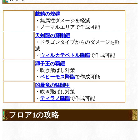
戯精の煌鎧
・無属性ダメージを軽減
・ノーマルエリアで作成可能
天剣龍の輝剛鎧
・ドラゴンタイプからのダメージを軽
減
・
ウィルカテペトル降臨
で作成可能
獅子王の覇鎧
・吹き飛ばし対策
・
ベヒーモス降臨
で作成可能
凶暴竜の猛闘甲
・吹き飛ばし対策
・
ティラノ降臨
で作成可能
フロア1の攻略