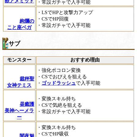
獣アメミット
・常設ガチャで入手可能
・LSでHPと攻撃力アップ
・CSでHP回復
絢爛の
・常設ガチャで入手可能
こと座ベガ
サブ
モンスター
おすすめ理由
・強化ポコロン変換
・CSでおびえを狙える
裁秤聖
・
ゴッドラッシュ
で入手可能
女神テミス
・変換スキル持ち
昼癒護
・CSで気絶を狙える
美神ヘーメラ
・常設ガチャで入手可能
ー
・変換スキル持ち
・CSでHP吸収
闇夜魅