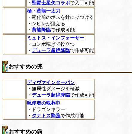
・
聖闘士星矢コラボ
で入手可能
極・黄龍一太刀
・竜化前のボスを針にぶつける
・シビレが狙える
・
黄龍降臨
で作成可能
ミュトス・インフォーサー
・コンボ稼ぎで役立つ
・
デューラ超絶降臨
で作成可能
おすすめの兜
ディヴァインターバン
・無属性ダメージを軽減
・
デューラ超絶降臨
で作成可能
呪使者の魂葬巾
・ドラゴンキラー
・
タナトス降臨
で作成可能
おすすめの鎧