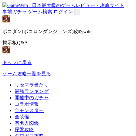
事前ガチャ
ゲーム検索
ログイン
ポコダン(ポコロンダンジョンズ)攻略wiki
掲示板Q&A
トップに戻る
ゲーム攻略一覧を見る
リセマラ当たり
最強ランキング
開催中のガチャ
コラボ情報
全モンスター
全装備
有名人図鑑
序盤攻略
タワポコ攻略