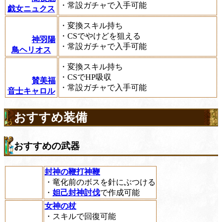
・常設ガチャで入手可能
戯女ニュクス
・変換スキル持ち
・CSでやけどを狙える
神羽陽
・常設ガチャで入手可能
鳥ヘリオス
・変換スキル持ち
・CSでHP吸収
賛美福
・常設ガチャで入手可能
音士キャロル
おすすめ装備
おすすめの武器
封神の鞭打神鞭
・竜化前のボスを針にぶつける
・
妲己封神討伐
で作成可能
女神の杖
・スキルで回復可能