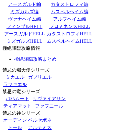
アースガルド編
カタストロフィ編
ミズガルズ編
ムスペルヘイム編
ヴァナヘイム編
アルフヘイム編
フィンブルHELL
プロミネンスHELL
アースガルドHELL
カタストロフィHELL
ミズガルズHELL
ムスペルヘイムHELL
極絶降臨攻略情報
極絶降臨攻略まとめ
禁忌の熾天使シリーズ
ミカエル
ガブリエル
ラファエル
禁忌の竜シリーズ
バハムート
リヴァイアサン
ティアマット
ファフニール
禁忌の神シリーズ
オーディン
ペルセポネ
トール
アルテミス