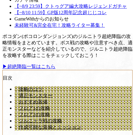
【~8/9 23:59】クトゥグア編大攻略レジェンドガチャ
【~8/10 11:59】GP版12周年記念超じじコレ
GameWithからのお知らせ
未経験可&完全在宅！攻略ライター募集！
ポコダン(ポコロンダンジョンズ)のジルニトラ超絶降臨の攻
略情報をまとめています。ボス戦の攻略や注意すべき点、適
正モンスターなどを紹介しているので、ジルニトラ超絶降臨
を攻略する際はここをチェックしておこう！
▶超絶降臨一覧はこちら
目次
攻略のコツ
適正モンスター
おすすめ装備
フロア1の攻略
フロア2の攻略
ジルニトラ戦の攻略
作成可能な装備とミッション