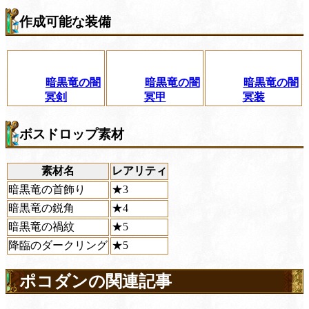
作成可能な装備
暗黒竜の闇
暗黒竜の闇
暗黒竜の闇
冥剣
冥甲
冥装
ボスドロップ素材
素材名
レアリティ
暗黒竜の首飾り
★3
暗黒竜の鋭角
★4
暗黒竜の禍紋
★5
降臨のダークリング
★5
ポコダンの関連記事