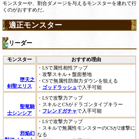
モンスターや、割合ダメージを与えるモンスターを連れて行
くのがおすすめだ。
適正モンスター
リーダー
モンスター
おすすめ理由
・LSで属性相性アップ
・攻撃スキル＋盤面整地
堕天之
・CSで無属性防御力ダウンを狙える
剣聖エリス
・
ゴッドラッシュ
で入手可能
・LSで攻撃力アップ
・スキルとCSがドラゴンタイプキラー
聖竜騎
・
フレンドガチャ
で入手可能
士シンシア
・LSで攻撃力アップ
・スキルで無属性モンスターのCSが2連撃に
邪焔幻
なる