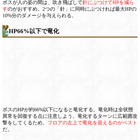
ボスが人の姿の間は、吹き飛ばして
針にぶつけてHPを減ら
す
のがおすすめ。2つの「針」に同時にぶつければ最大HPの
10%分のダメージを与えられる。
HP66%以下で竜化
ボスのHPが約66%以下になると竜化する。竜化時は全状態
異常を回復する点に注意しよう。竜化するターンに広範囲攻
撃をしてくるため、
フロアの左上で竜化を迎えるのがベスト
だ。