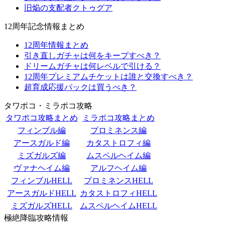
旧焔の支配者クトゥグア
12周年記念情報まとめ
12周年情報まとめ
引き直しガチャは何をキープすべき？
ドリームガチャは何レベルで引ける？
12周年プレミアムチケットは誰と交換すべき？
超育成応援パックは買うべき？
タワポコ・ミラポコ攻略
タワポコ攻略まとめ
ミラポコ攻略まとめ
フィンブル編
プロミネンス編
アースガルド編
カタストロフィ編
ミズガルズ編
ムスペルヘイム編
ヴァナヘイム編
アルフヘイム編
フィンブルHELL
プロミネンスHELL
アースガルドHELL
カタストロフィHELL
ミズガルズHELL
ムスペルヘイムHELL
極絶降臨攻略情報