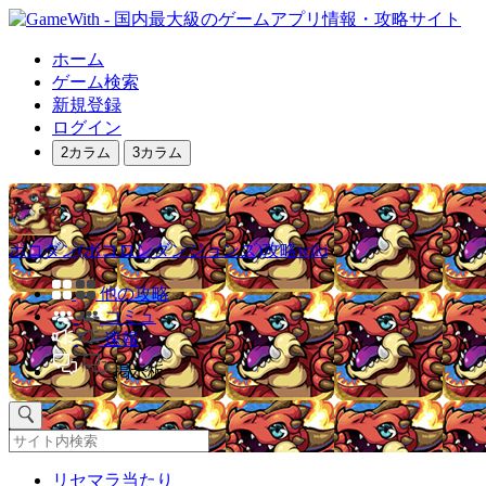
ホーム
ゲーム検索
新規登録
ログイン
2カラム
3カラム
ポコダン(ポコロンダンジョンズ)攻略wiki
他の攻略
コミュ
速報
掲示板
リセマラ当たり