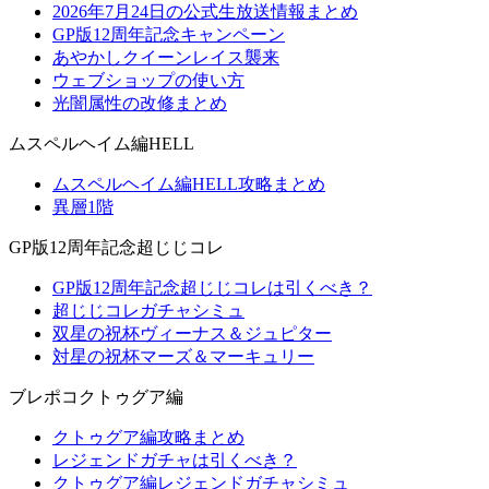
2026年7月24日の公式生放送情報まとめ
GP版12周年記念キャンペーン
あやかしクイーンレイス襲来
ウェブショップの使い方
光闇属性の改修まとめ
ムスペルヘイム編HELL
ムスペルヘイム編HELL攻略まとめ
異層1階
GP版12周年記念超じじコレ
GP版12周年記念超じじコレは引くべき？
超じじコレガチャシミュ
双星の祝杯ヴィーナス＆ジュピター
対星の祝杯マーズ＆マーキュリー
ブレポコクトゥグア編
クトゥグア編攻略まとめ
レジェンドガチャは引くべき？
クトゥグア編レジェンドガチャシミュ