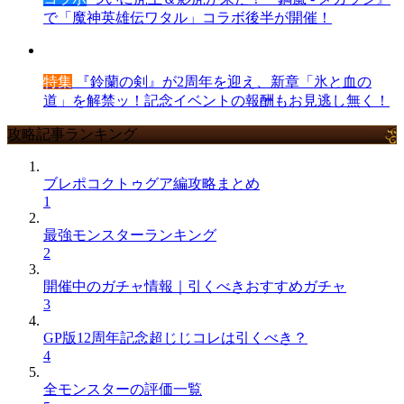
で「魔神英雄伝ワタル」コラボ後半が開催！
特集
『鈴蘭の剣』が2周年を迎え、新章「氷と血の
道」を解禁ッ！記念イベントの報酬もお見逃し無く！
攻略記事ランキング
ブレポコクトゥグア編攻略まとめ
1
最強モンスターランキング
2
開催中のガチャ情報｜引くべきおすすめガチャ
3
GP版12周年記念超じじコレは引くべき？
4
全モンスターの評価一覧