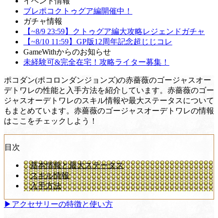
イベント情報
ブレポコクトゥグア編開催中！
ガチャ情報
【~8/9 23:59】クトゥグア編大攻略レジェンドガチャ
【~8/10 11:59】GP版12周年記念超じじコレ
GameWithからのお知らせ
未経験可&完全在宅！攻略ライター募集！
ポコダン(ポコロンダンジョンズ)の赤薔薇のゴージャスオー
デトワレの性能と入手方法を紹介しています。赤薔薇のゴー
ジャスオーデトワレのスキル情報や最大ステータスについて
もまとめています。赤薔薇のゴージャスオーデトワレの情報
はここをチェックしよう！
目次
基本情報と最大ステータス
スキル情報
入手方法
▶アクセサリーの特徴と使い方