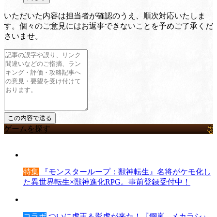
いただいた内容は担当者が確認のうえ、順次対応いたしま
す。個々のご意見にはお返事できないことを予めご了承くだ
さいませ。
ゲームを探す
特集
『モンスターループ：獣神転生』名将がケモ化し
た異世界転生×獣神進化RPG。事前登録受付中！
コラボ
ついに虎王＆影虎が来た！『鋼嵐 - メカラシ』