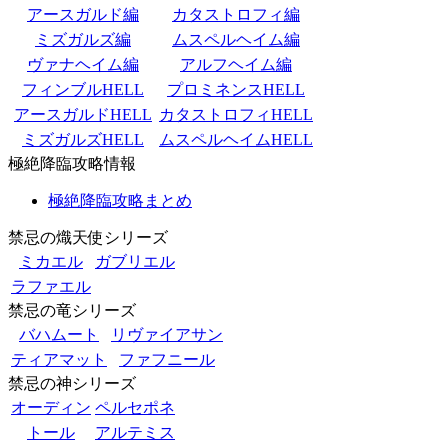
アースガルド編
カタストロフィ編
ミズガルズ編
ムスペルヘイム編
ヴァナヘイム編
アルフヘイム編
フィンブルHELL
プロミネンスHELL
アースガルドHELL
カタストロフィHELL
ミズガルズHELL
ムスペルヘイムHELL
極絶降臨攻略情報
極絶降臨攻略まとめ
禁忌の熾天使シリーズ
ミカエル
ガブリエル
ラファエル
禁忌の竜シリーズ
バハムート
リヴァイアサン
ティアマット
ファフニール
禁忌の神シリーズ
オーディン
ペルセポネ
トール
アルテミス