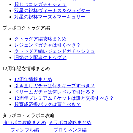
超じじコレガチャシミュ
双星の祝杯ヴィーナス＆ジュピター
対星の祝杯マーズ＆マーキュリー
ブレポコクトゥグア編
クトゥグア編攻略まとめ
レジェンドガチャは引くべき？
クトゥグア編レジェンドガチャシミュ
旧焔の支配者クトゥグア
12周年記念情報まとめ
12周年情報まとめ
引き直しガチャは何をキープすべき？
ドリームガチャは何レベルで引ける？
12周年プレミアムチケットは誰と交換すべき？
超育成応援パックは買うべき？
タワポコ・ミラポコ攻略
タワポコ攻略まとめ
ミラポコ攻略まとめ
フィンブル編
プロミネンス編