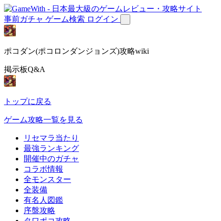
事前ガチャ
ゲーム検索
ログイン
ポコダン(ポコロンダンジョンズ)攻略wiki
掲示板Q&A
トップに戻る
ゲーム攻略一覧を見る
リセマラ当たり
最強ランキング
開催中のガチャ
コラボ情報
全モンスター
全装備
有名人図鑑
序盤攻略
タワポコ攻略