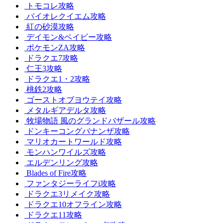
トモコレ攻略
バイオレクイエム攻略
紅の砂漠攻略
デイモン&ベイビー攻略
ポケモンZA攻略
ドラクエ7攻略
仁王3攻略
ドラクエ1・2攻略
桃鉄2攻略
ゴーストオブヨウテイ攻略
メタルギアデルタ攻略
牧場物語 風のグランドバザール攻略
ドンキーコングバナンザ攻略
マリオカートワールド攻略
モンハンワイルズ攻略
エルデンリング攻略
Blades of Fire攻略
ファンタジーライフi攻略
ドラクエ3リメイク攻略
ドラクエ10オフライン攻略
ドラクエ11攻略