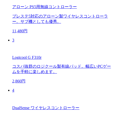
アローン PS5用無線コントローラー
プレステ5対応のアローン製ワイヤレスコントローラ
ー。サブ機としても優秀。
11,480円
3
Logicool G F310r
コスパ抜群のロジクール製有線パッド。幅広いPCゲー
ムを手軽に楽しめます。
2,860円
4
DualSense ワイヤレスコントローラー