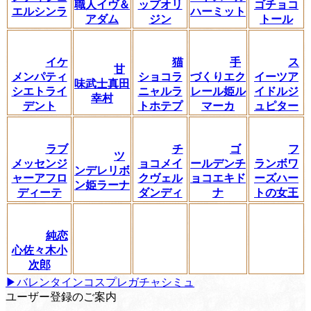
職人イヴ＆
ップオリ
ゴチョコ
エルシンラ
ハーミット
アダム
ジン
トール
イケ
猫
手
ス
甘
メンパティ
ショコラ
づくりエク
イーツア
味武士真田
シエトライ
ニャルラ
レール姫ル
イドルジ
幸村
デント
トホテプ
マーカ
ュピター
ラブ
チ
ゴ
フ
ツ
メッセンジ
ョコメイ
ールデンチ
ランボワ
ンデレリボ
ャーアフロ
クヴェル
ョコエキド
ーズハー
ン姫ラーナ
ディーテ
ダンディ
ナ
トの女王
純恋
心佐々木小
次郎
▶︎バレンタインコスプレガチャシミュ
ユーザー登録のご案内