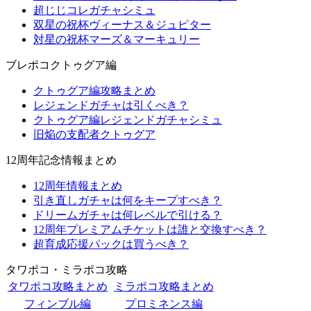
超じじコレガチャシミュ
双星の祝杯ヴィーナス＆ジュピター
対星の祝杯マーズ＆マーキュリー
ブレポコクトゥグア編
クトゥグア編攻略まとめ
レジェンドガチャは引くべき？
クトゥグア編レジェンドガチャシミュ
旧焔の支配者クトゥグア
12周年記念情報まとめ
12周年情報まとめ
引き直しガチャは何をキープすべき？
ドリームガチャは何レベルで引ける？
12周年プレミアムチケットは誰と交換すべき？
超育成応援パックは買うべき？
タワポコ・ミラポコ攻略
タワポコ攻略まとめ
ミラポコ攻略まとめ
フィンブル編
プロミネンス編