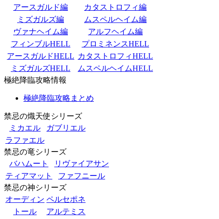
アースガルド編
カタストロフィ編
ミズガルズ編
ムスペルヘイム編
ヴァナヘイム編
アルフヘイム編
フィンブルHELL
プロミネンスHELL
アースガルドHELL
カタストロフィHELL
ミズガルズHELL
ムスペルヘイムHELL
極絶降臨攻略情報
極絶降臨攻略まとめ
禁忌の熾天使シリーズ
ミカエル
ガブリエル
ラファエル
禁忌の竜シリーズ
バハムート
リヴァイアサン
ティアマット
ファフニール
禁忌の神シリーズ
オーディン
ペルセポネ
トール
アルテミス