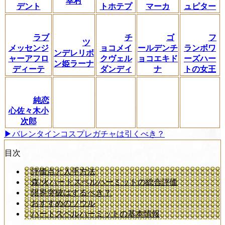
幸村
デント
トホテプ
マーカ
ュピター
ラブ
チ
ゴ
フ
ツ
メッセンジ
ョコメイ
ールデンチ
ランボワ
ンデレリボ
ャーアフロ
クヴェル
ョコエキド
ーズハー
ン姫ラーナ
ディーテ
ダンディ
ナ
トの女王
純恋
心佐々木小
次郎
▶バレンタインコスプレガチャは引くべき？
目次
評価点と入手方法
森/火ハートスペルハーミットの総合評価
限界突破はするべき？
おすすめのソウル
ハートスペルハーミットの基本情報