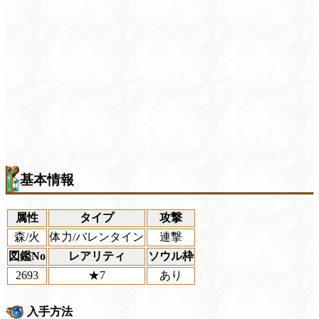
基本情報
属性
タイプ
攻撃
森/火
体力/バレンタイン
連撃
図鑑No
レアリティ
ソウル枠
2693
★7
あり
入手方法