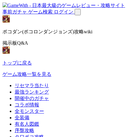
事前ガチャ
ゲーム検索
ログイン
ポコダン(ポコロンダンジョンズ)攻略wiki
掲示板Q&A
トップに戻る
ゲーム攻略一覧を見る
リセマラ当たり
最強ランキング
開催中のガチャ
コラボ情報
全モンスター
全装備
有名人図鑑
序盤攻略
タワポコ攻略