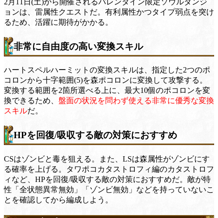
2月11日(土)から開催されるバレンタイン限定ソウルダンジ
ョンは、雷属性クエストだ。有利属性かつタイプ弱点を突け
るため、活躍に期待がかかる。
非常に自由度の高い変換スキル
ハートスペルハーミットの変換スキルは、指定した2つのポ
コロンから十字範囲(5)を森ポコロンに変換して攻撃する。
変換する範囲を2箇所選べる上に、最大10個のポコロンを変
換できるため、
盤面の状況を問わず使える非常に優秀な変換
スキル
だ。
HPを回復/吸収する敵の対策におすすめ
CSはゾンビと毒を狙える。また、LSは森属性がゾンビにす
る確率を上げる。タワポコカタストロフィ編のカタストロフ
ィなど、HPを回復/吸収する敵の対策におすすめだ。敵が特
性「全状態異常無効」「ゾンビ無効」などを持っていないこ
とを確認してから編成しよう。