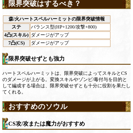
限界突破はするべき？
森/火ハートスペルハーミットの限界突破情報
ステ
バランス型(HP+1200/攻撃+800)
4凸(スキル)
ダメージがアップ
7凸(CS)
ダメージがアップ
限界突破せずとも強力
ハートスペルハーミットは、限界突破によってスキルとCS
のダメージが上がる。変換スキルやゾンビ/毒付与を目的と
して編成する場合は、限界突破せずとも十分に役割を果たし
てくれる。
おすすめのソウル
CS攻/攻または魔力がおすすめ