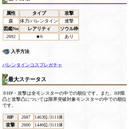
属性
タイプ
攻撃
森
体力/バレンタイン
連撃
図鑑No
レアリティ
ソウル枠
2692
★6
あり
入手方法
バレンタインコスプレガチャ
最大ステータス
※HP・攻撃は全モンスターの中での順位です。また、HP限
凸と攻撃凸については限界突破対象モンスターの中での順位
です。
HP
2687
1463位
/3111体
攻撃
2600
1446位
/3111体