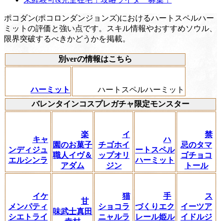
ポコダン(ポコロンダンジョンズ)におけるハートスペルハー
ミットの評価と強い点です。スキル情報やおすすめソウル、
限界突破するべきかどうかを掲載。
別verの情報はこちら
ハーミット
ハートスペルハーミット
バレンタインコスプレガチャ限定モンスター
楽
イ
禁
キャ
ハ
園のお菓子
チゴホイ
忌のタマ
ンディジュ
ートスペル
職人イヴ＆
ップオリ
ゴチョコ
エルシンラ
ハーミット
アダム
ジン
トール
イケ
猫
手
ス
甘
メンパティ
ショコラ
づくりエク
イーツア
味武士真田
シエトライ
ニャルラ
レール姫ル
イドルジ