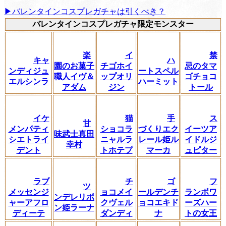
▶︎バレンタインコスプレガチャは引くべき？
バレンタインコスプレガチャ限定モンスター
楽
イ
禁
キャ
ハ
園のお菓子
チゴホイ
忌のタマ
ンディジュ
ートスペル
職人イヴ＆
ップオリ
ゴチョコ
エルシンラ
ハーミット
アダム
ジン
トール
イケ
猫
手
ス
甘
メンパティ
ショコラ
づくりエク
イーツア
味武士真田
シエトライ
ニャルラ
レール姫ル
イドルジ
幸村
デント
トホテプ
マーカ
ュピター
ラブ
チ
ゴ
フ
ツ
メッセンジ
ョコメイ
ールデンチ
ランボワ
ンデレリボ
ャーアフロ
クヴェル
ョコエキド
ーズハー
ン姫ラーナ
ディーテ
ダンディ
ナ
トの女王