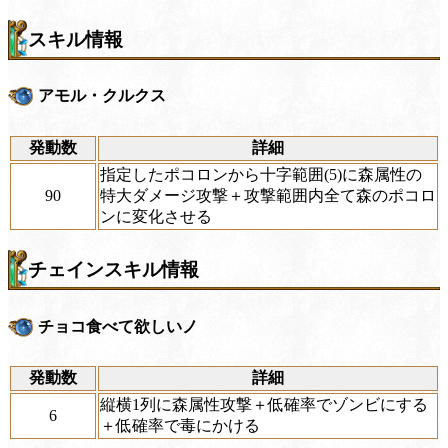
スキル情報
アモル・クルクス
発動数
詳細
指定したポコロンから十字範囲(5)に森属性の
90
特大ダメージ攻撃＋攻撃範囲内全て森のポコロ
ンに変化させる
チェインスキル情報
チョコ食べて欲しいノ
発動数
詳細
縦横1列に森属性攻撃＋低確率でゾンビにする
6
＋低確率で毒にかける