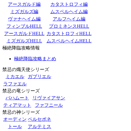
アースガルド編
カタストロフィ編
ミズガルズ編
ムスペルヘイム編
ヴァナヘイム編
アルフヘイム編
フィンブルHELL
プロミネンスHELL
アースガルドHELL
カタストロフィHELL
ミズガルズHELL
ムスペルヘイムHELL
極絶降臨攻略情報
極絶降臨攻略まとめ
禁忌の熾天使シリーズ
ミカエル
ガブリエル
ラファエル
禁忌の竜シリーズ
バハムート
リヴァイアサン
ティアマット
ファフニール
禁忌の神シリーズ
オーディン
ペルセポネ
トール
アルテミス