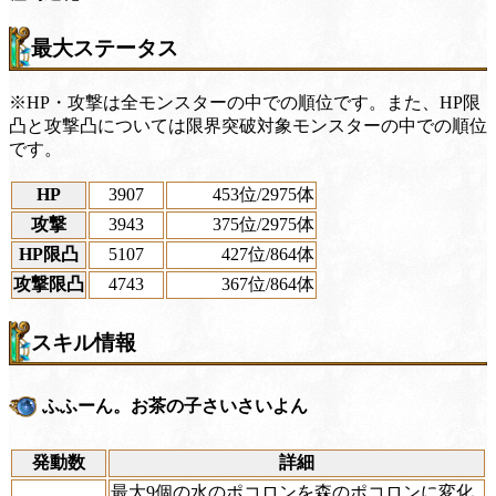
最大ステータス
※HP・攻撃は全モンスターの中での順位です。また、HP限
凸と攻撃凸については限界突破対象モンスターの中での順位
です。
HP
3907
453位
/2975体
攻撃
3943
375位
/2975体
HP限凸
5107
427位
/864体
攻撃限凸
4743
367位
/864体
スキル情報
ふふーん。お茶の子さいさいよん
発動数
詳細
最大9個の水のポコロンを森のポコロンに変化