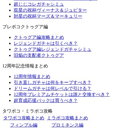
超じじコレガチャシミュ
双星の祝杯ヴィーナス＆ジュピター
対星の祝杯マーズ＆マーキュリー
ブレポコクトゥグア編
クトゥグア編攻略まとめ
レジェンドガチャは引くべき？
クトゥグア編レジェンドガチャシミュ
旧焔の支配者クトゥグア
12周年記念情報まとめ
12周年情報まとめ
引き直しガチャは何をキープすべき？
ドリームガチャは何レベルで引ける？
12周年プレミアムチケットは誰と交換すべき？
超育成応援パックは買うべき？
タワポコ・ミラポコ攻略
タワポコ攻略まとめ
ミラポコ攻略まとめ
フィンブル編
プロミネンス編