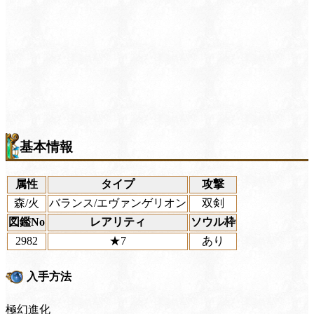
基本情報
属性
タイプ
攻撃
森/火
バランス/エヴァンゲリオン
双剣
図鑑No
レアリティ
ソウル枠
2982
★7
あり
入手方法
極幻進化