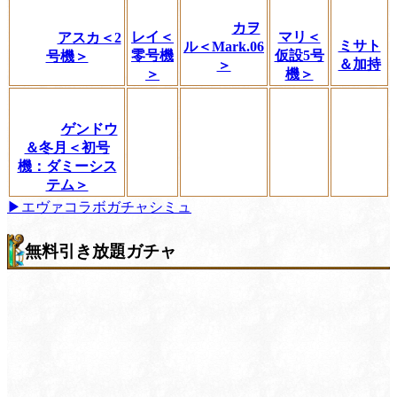
カヲ
レイ＜
マリ＜
アスカ＜2
ミサト
ル＜Mark.06
零号機
仮設5号
号機＞
＆加持
＞
＞
機＞
ゲンドウ
＆冬月＜初号
機：ダミーシス
テム＞
▶エヴァコラボガチャシミュ
無料引き放題ガチャ