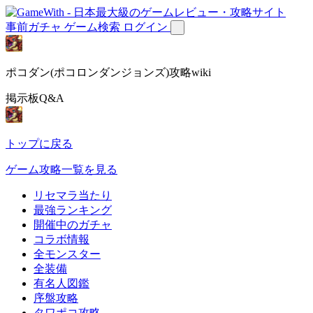
事前ガチャ
ゲーム検索
ログイン
ポコダン(ポコロンダンジョンズ)攻略wiki
掲示板Q&A
トップに戻る
ゲーム攻略一覧を見る
リセマラ当たり
最強ランキング
開催中のガチャ
コラボ情報
全モンスター
全装備
有名人図鑑
序盤攻略
タワポコ攻略