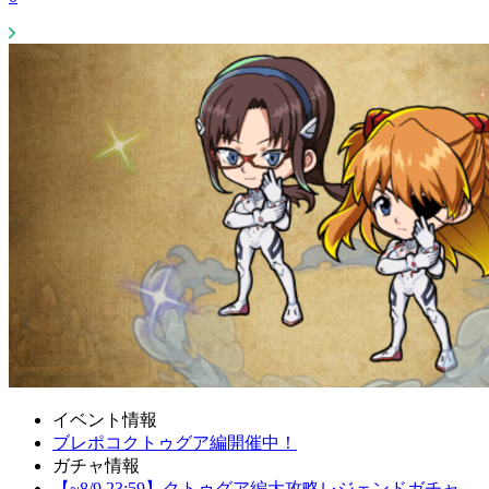
イベント情報
ブレポコクトゥグア編開催中！
ガチャ情報
【~8/9 23:59】クトゥグア編大攻略レジェンドガチャ