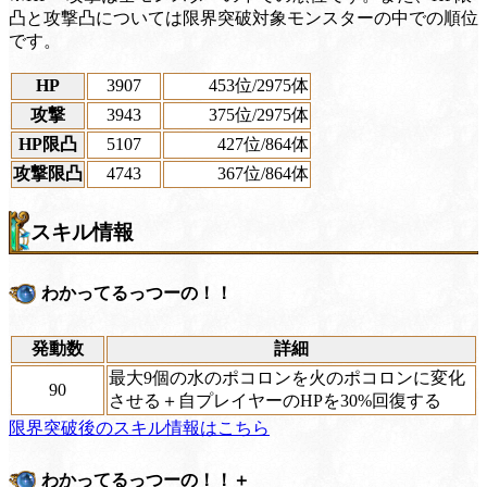
凸と攻撃凸については限界突破対象モンスターの中での順位
です。
HP
3907
453位
/2975体
攻撃
3943
375位
/2975体
HP限凸
5107
427位
/864体
攻撃限凸
4743
367位
/864体
スキル情報
わかってるっつーの！！
発動数
詳細
最大9個の水のポコロンを火のポコロンに変化
90
させる＋自プレイヤーのHPを30%回復する
限界突破後のスキル情報はこちら
わかってるっつーの！！＋