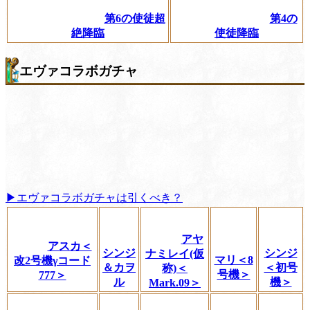
第6の使徒超
第4の
絶降臨
使徒降臨
エヴァコラボガチャ
▶エヴァコラボガチャは引くべき？
アヤ
アスカ＜
シンジ
シンジ
ナミレイ(仮
マリ＜8
改2号機γコード
＆カヲ
＜初号
称)＜
号機＞
777＞
ル
機＞
Mark.09＞