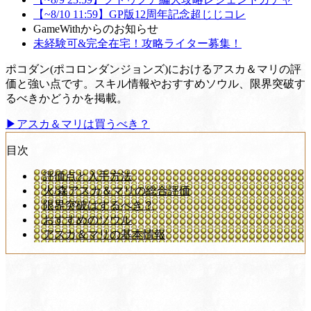
【~8/10 11:59】GP版12周年記念超じじコレ
GameWithからのお知らせ
未経験可&完全在宅！攻略ライター募集！
ポコダン(ポコロンダンジョンズ)におけるアスカ＆マリの評
価と強い点です。スキル情報やおすすめソウル、限界突破す
るべきかどうかを掲載。
▶アスカ＆マリは買うべき？
目次
評価点と入手方法
火/森アスカ＆マリの総合評価
限界突破はするべき？
おすすめのソウル
アスカ＆マリの基本情報