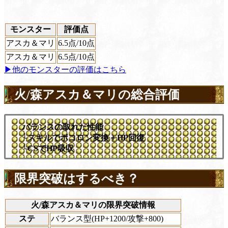
モンスター
評価点
アスカ＆マリ
6.5
点/10点
アスカ＆マリ
6.5
点/10点
▶他のモンスターの評価はこちら
火/森アスカ＆マリの総合評価
バランスの取れた性能
└スキルでポコロン変換＋HP回復
└CSでHP吸収
限界突破はするべき？
火/森アスカ＆マリの限界突破情報
ステ
バランス型(HP+1200/攻撃+800)