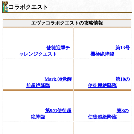
コラボクエスト
エヴァコラボクエストの攻略情報
使徒迎撃チ
第13号
ャレンジクエスト
機極絶降臨
Mark.09覚醒
第10の
前超絶降臨
使徒極絶降臨
第9の使徒超
第8の
絶降臨
使徒超絶降臨