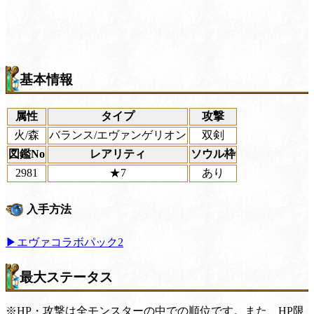
基本情報
属性
タイプ
攻撃
火/森
バランス/エヴァンゲリオン
双剣
図鑑No
レアリティ
ソウル枠
2981
★7
あり
入手方法
▶エヴァコラボパック2
最大ステータス
※HP・攻撃は全モンスターの中での順位です。また、HP限