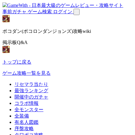
事前ガチャ
ゲーム検索
ログイン
ポコダン(ポコロンダンジョンズ)攻略wiki
掲示板Q&A
トップに戻る
ゲーム攻略一覧を見る
リセマラ当たり
最強ランキング
開催中のガチャ
コラボ情報
全モンスター
全装備
有名人図鑑
序盤攻略
タワポコ攻略