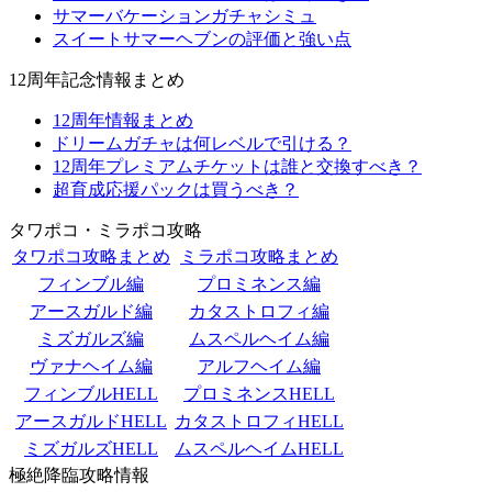
サマーバケーションガチャシミュ
スイートサマーヘブンの評価と強い点
12周年記念情報まとめ
12周年情報まとめ
ドリームガチャは何レベルで引ける？
12周年プレミアムチケットは誰と交換すべき？
超育成応援パックは買うべき？
タワポコ・ミラポコ攻略
タワポコ攻略まとめ
ミラポコ攻略まとめ
フィンブル編
プロミネンス編
アースガルド編
カタストロフィ編
ミズガルズ編
ムスペルヘイム編
ヴァナヘイム編
アルフヘイム編
フィンブルHELL
プロミネンスHELL
アースガルドHELL
カタストロフィHELL
ミズガルズHELL
ムスペルヘイムHELL
極絶降臨攻略情報