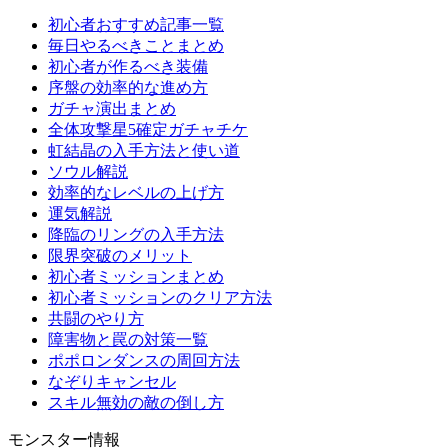
初心者おすすめ記事一覧
毎日やるべきことまとめ
初心者が作るべき装備
序盤の効率的な進め方
ガチャ演出まとめ
全体攻撃星5確定ガチャチケ
虹結晶の入手方法と使い道
ソウル解説
効率的なレベルの上げ方
運気解説
降臨のリングの入手方法
限界突破のメリット
初心者ミッションまとめ
初心者ミッションのクリア方法
共闘のやり方
障害物と罠の対策一覧
ポポロンダンスの周回方法
なぞりキャンセル
スキル無効の敵の倒し方
モンスター情報