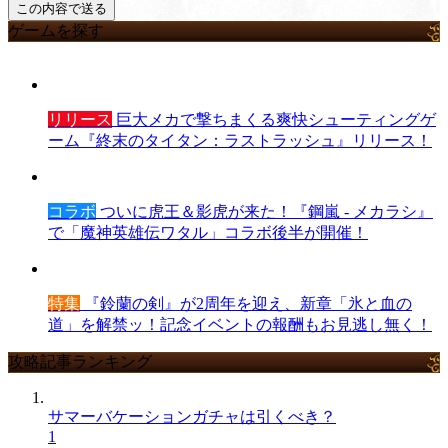
ゲームを探す
リリース
巨大メカで撃ちまくる爽快シューティングゲ
ーム『終末のタイタン：ラストラッシュ』リリース！
コラボ
ついに虎王＆影虎が来た！『鋼嵐 - メカラシ』
で「魔神英雄伝ワタル」コラボ後半が開催！
特集
『鈴蘭の剣』が2周年を迎え、新章「氷と血の
道」を解禁ッ！記念イベントの報酬もお見逃し無く！
攻略記事ランキング
サマーバケーションガチャは引くべき？
1