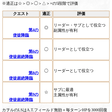
※適正は☆＞◎＞◯＞△＞×の5段階で評価
クエスト
適正
評価
リーダー・サブとして役立つ
◎
第4の
副属性が有利
使徒降臨
リーダーとして役立つ
◯
第6の
使徒超絶降臨
リーダーとして役立つ
◯
第8の
使徒超絶降臨
サブに最適
☆
第9の
主属性が有利
使徒超絶降臨
カヲルのLSはA.T.フィールド無効＋毎ターンHPを3000回復