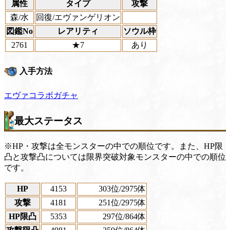
属性
タイプ
攻撃
森/水
回復/エヴァンゲリオン
図鑑No
レアリティ
ソウル枠
2761
★7
あり
入手方法
エヴァコラボガチャ
最大ステータス
※HP・攻撃は全モンスターの中での順位です。また、HP限
凸と攻撃凸については限界突破対象モンスターの中での順位
です。
HP
4153
303位
/2975体
攻撃
4181
251位
/2975体
HP限凸
5353
297位
/864体