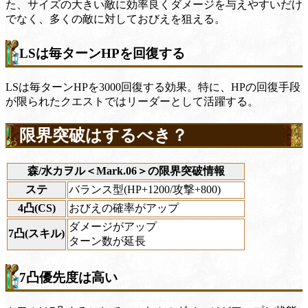
た、サイズの大きい敵に効率良くダメージを与えやすいだけ
でなく、多くの敵に対しておびえを狙える。
LSは毎ターンHPを回復する
LSは毎ターンHPを3000回復する効果。特に、HPの回復手段
が限られたクエストではリーダーとして活躍する。
限界突破はするべき？
森/水カヲル＜Mark.06＞の限界突破情報
ステ
バランス型(HP+1200/攻撃+800)
4凸(CS)
おびえの確率がアップ
ダメージがアップ
7凸(スキル)
ターン数が延長
7凸優先度は高い