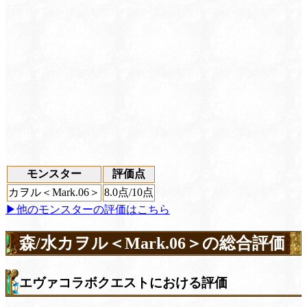
モンスター
評価点
カヲル＜Mark.06＞
8.0
点/10点
▶他のモンスターの評価はこちら
森/水カヲル＜Mark.06＞の総合評価
エヴァコラボクエストにおける評価