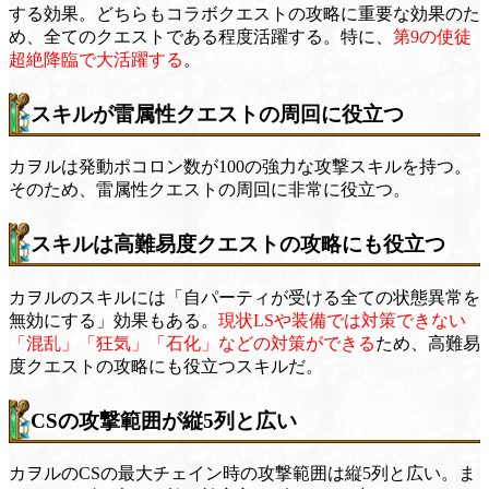
する効果。どちらもコラボクエストの攻略に重要な効果のた
め、全てのクエストである程度活躍する。特に、
第9の使徒
超絶降臨で大活躍する
。
スキルが雷属性クエストの周回に役立つ
カヲルは発動ポコロン数が100の強力な攻撃スキルを持つ。
そのため、雷属性クエストの周回に非常に役立つ。
スキルは高難易度クエストの攻略にも役立つ
カヲルのスキルには「自パーティが受ける全ての状態異常を
無効にする」効果もある。
現状LSや装備では対策できない
「混乱」「狂気」「石化」などの対策ができる
ため、高難易
度クエストの攻略にも役立つスキルだ。
CSの攻撃範囲が縦5列と広い
カヲルのCSの最大チェイン時の攻撃範囲は縦5列と広い。ま