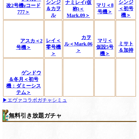
シンジ
シンジ
ナミレイ(仮
マリ＜8
改2号機γコード
＆カヲ
＜初号
称)＜
号機＞
777＞
ル
機＞
Mark.09＞
カヲ
レイ＜
マリ＜
アスカ＜2
ミサト
ル＜Mark.06
零号機
仮設5号
号機＞
＆加持
＞
＞
機＞
ゲンドウ
＆冬月＜初号
機：ダミーシス
テム＞
▶エヴァコラボガチャシミュ
無料引き放題ガチャ