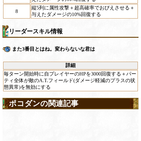
縦5列に属性攻撃＋超高確率でおびえさせる＋
8
与えたダメージの10%回復する
リーダースキル情報
また3番目とはね。変わらないな君は
詳細
毎ターン開始時に自プレイヤーのHPを3000回復する＋パー
ティ全体が敵のA.T.フィールド(ダメージ軽減のプラスの状
態異常)を無効にする
ポコダンの関連記事