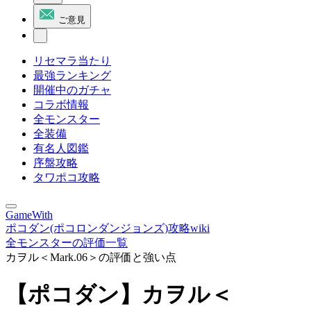
ご意見
リセマラ当たり
最強ランキング
開催中のガチャ
コラボ情報
全モンスター
全装備
有名人図鑑
序盤攻略
タワポコ攻略
GameWith
ポコダン(ポコロンダンジョンズ)攻略wiki
全モンスターの評価一覧
カヲル＜Mark.06＞の評価と強い点
【ポコダン】カヲル＜