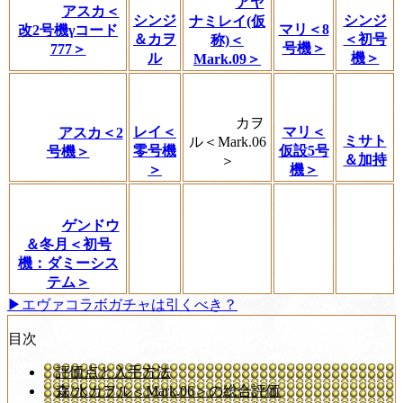
アヤ
アスカ＜
シンジ
シンジ
ナミレイ(仮
マリ＜8
改2号機γコード
＆カヲ
＜初号
称)＜
号機＞
777＞
ル
機＞
Mark.09＞
カヲ
レイ＜
マリ＜
アスカ＜2
ミサト
ル＜Mark.06
零号機
仮設5号
号機＞
＆加持
＞
＞
機＞
ゲンドウ
＆冬月＜初号
機：ダミーシス
テム＞
▶エヴァコラボガチャは引くべき？
目次
評価点と入手方法
森/水カヲル＜Mark.06＞の総合評価