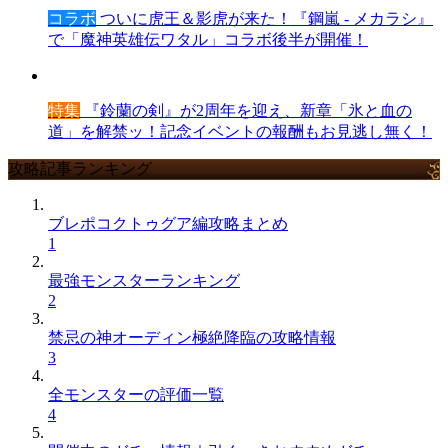
コラボ
ついに虎王＆影虎が来た！『鋼嵐 - メカラシ』
で「魔神英雄伝ワタル」コラボ後半が開催！
特集
『鈴蘭の剣』が2周年を迎え、新章「氷と血の
道」を解禁ッ！記念イベントの報酬もお見逃し無く！
攻略記事ランキング
ブレポコクトゥグア編攻略まとめ
1
最強モンスターランキング
2
禁忌の神オーディン極絶降臨の攻略情報
3
全モンスターの評価一覧
4