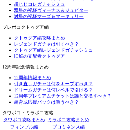
超じじコレガチャシミュ
双星の祝杯ヴィーナス＆ジュピター
対星の祝杯マーズ＆マーキュリー
ブレポコクトゥグア編
クトゥグア編攻略まとめ
レジェンドガチャは引くべき？
クトゥグア編レジェンドガチャシミュ
旧焔の支配者クトゥグア
12周年記念情報まとめ
12周年情報まとめ
引き直しガチャは何をキープすべき？
ドリームガチャは何レベルで引ける？
12周年プレミアムチケットは誰と交換すべき？
超育成応援パックは買うべき？
タワポコ・ミラポコ攻略
タワポコ攻略まとめ
ミラポコ攻略まとめ
フィンブル編
プロミネンス編