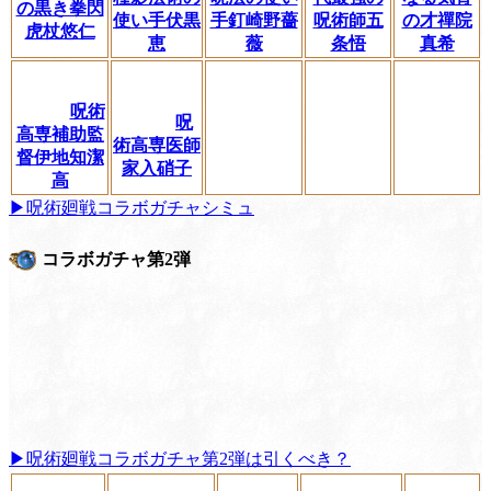
の黒き拳閃
使い手伏黒
手釘崎野薔
呪術師五
の才禪院
虎杖悠仁
恵
薇
条悟
真希
呪術
呪
高専補助監
術高専医師
督伊地知潔
家入硝子
高
▶呪術廻戦コラボガチャシミュ
コラボガチャ第2弾
▶呪術廻戦コラボガチャ第2弾は引くべき？