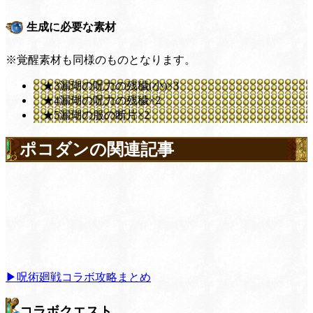
生成に必要な素材
※覚醒素材も同様のものとなります。
★3漏瑚の呪力の残穢(小)×3
★4漏瑚の呪力の残穢×2
★5漏瑚の服の断片×2
ポコダンの関連記事
▶呪術廻戦コラボ攻略まとめ
コラボクエスト