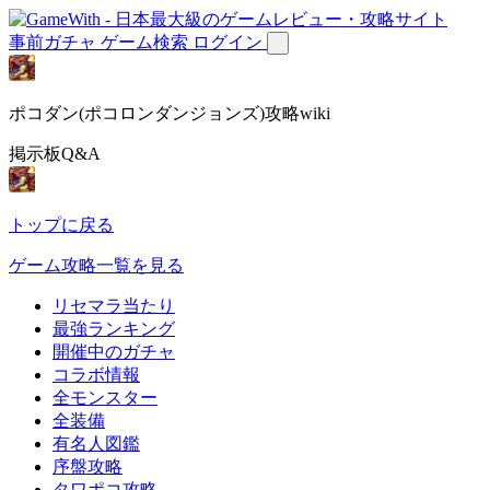
事前ガチャ
ゲーム検索
ログイン
ポコダン(ポコロンダンジョンズ)攻略wiki
掲示板Q&A
トップに戻る
ゲーム攻略一覧を見る
リセマラ当たり
最強ランキング
開催中のガチャ
コラボ情報
全モンスター
全装備
有名人図鑑
序盤攻略
タワポコ攻略