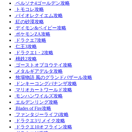
ペルソナ4ゴールデン攻略
トモコレ攻略
バイオレクイエム攻略
紅の砂漠攻略
デイモン&ベイビー攻略
ポケモンZA攻略
ドラクエ7攻略
仁王3攻略
ドラクエ1・2攻略
桃鉄2攻略
ゴーストオブヨウテイ攻略
メタルギアデルタ攻略
牧場物語 風のグランドバザール攻略
ドンキーコングバナンザ攻略
マリオカートワールド攻略
モンハンワイルズ攻略
エルデンリング攻略
Blades of Fire攻略
ファンタジーライフi攻略
ドラクエ3リメイク攻略
ドラクエ10オフライン攻略