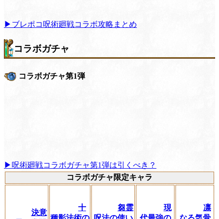
▶︎ブレポコ呪術廻戦コラボ攻略まとめ
コラボガチャ
コラボガチャ第1弾
▶呪術廻戦コラボガチャ第1弾は引くべき？
コラボガチャ限定キャラ
十
芻霊
現
凛
決意
種影法術の
呪法の使い
代最強の
なる気骨