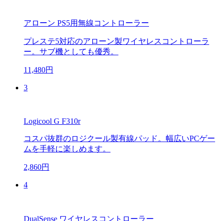
アローン PS5用無線コントローラー
プレステ5対応のアローン製ワイヤレスコントローラ
ー。サブ機としても優秀。
11,480円
3
Logicool G F310r
コスパ抜群のロジクール製有線パッド。幅広いPCゲー
ムを手軽に楽しめます。
2,860円
4
DualSense ワイヤレスコントローラー