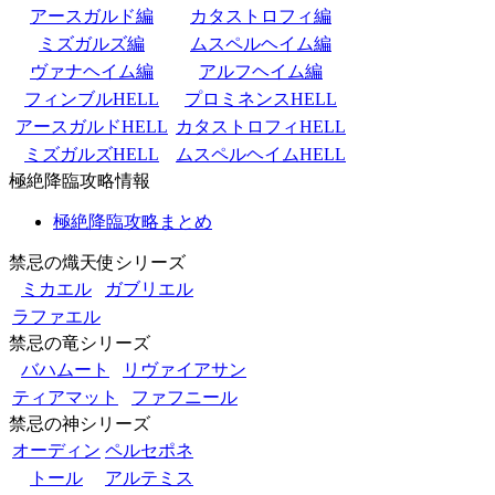
アースガルド編
カタストロフィ編
ミズガルズ編
ムスペルヘイム編
ヴァナヘイム編
アルフヘイム編
フィンブルHELL
プロミネンスHELL
アースガルドHELL
カタストロフィHELL
ミズガルズHELL
ムスペルヘイムHELL
極絶降臨攻略情報
極絶降臨攻略まとめ
禁忌の熾天使シリーズ
ミカエル
ガブリエル
ラファエル
禁忌の竜シリーズ
バハムート
リヴァイアサン
ティアマット
ファフニール
禁忌の神シリーズ
オーディン
ペルセポネ
トール
アルテミス