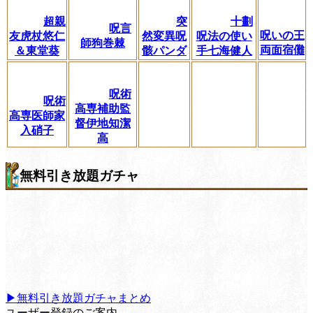
超親
突
十劃
呪言
呪いの王
友虎杖悠仁
然変異呪
呪法の使い
師狗巻棘
両面宿儺
＆東堂葵
骸パンダ
手七海健人
呪術
呪術
高専補助監
高専医師家
督伊地知潔
入硝子
高
無料引き放題ガチャ
▶無料引き放題ガチャまとめ
ユーザー登録のご案内