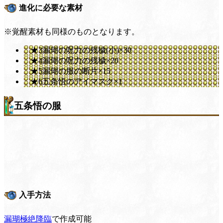
進化に必要な素材
※覚醒素材も同様のものとなります。
★3漏瑚の呪力の残穢(小)×30
★4漏瑚の呪力の残穢×20
★5漏瑚の服の断片×15
★6五条悟のアイマスク×1
五条悟の服
入手方法
漏瑚極絶降臨
で作成可能