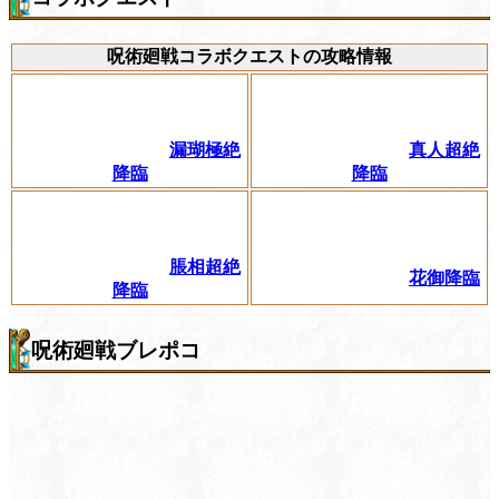
呪術廻戦コラボクエストの攻略情報
漏瑚極絶
真人超絶
降臨
降臨
脹相超絶
花御降臨
降臨
呪術廻戦ブレポコ