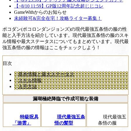
【~8/10 11:59】GP版12周年記念超じじコレ
GameWithからのお知らせ
未経験可&完全在宅！攻略ライター募集！
ポコダン(ポコロンダンジョンズ)の現代最強五条悟の服の性
能と入手方法を紹介しています。現代最強五条悟の服のスキ
ル情報や最大ステータスについてもまとめています。現代最
強五条悟の服の情報はここをチェックしよう！
目次
基本情報と最大ステータス
スキル情報
入手方法
漏瑚極絶降臨で作成可能な装備
特級呪具
現代最強五条
現代最強五
「游雲」
悟の髪型
条悟の服