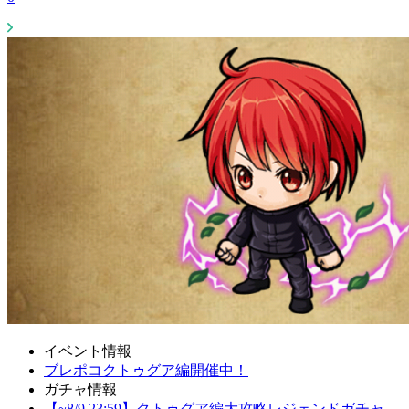
イベント情報
ブレポコクトゥグア編開催中！
ガチャ情報
【~8/9 23:59】クトゥグア編大攻略レジェンドガチャ