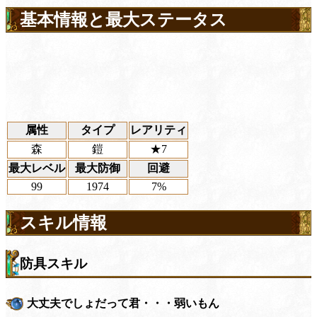
基本情報と最大ステータス
属性
タイプ
レアリティ
森
鎧
★7
最大レベル
最大防御
回避
99
1974
7%
スキル情報
防具スキル
大丈夫でしょだって君・・・弱いもん