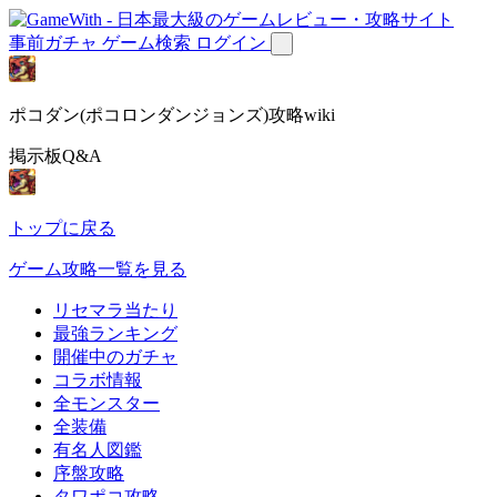
事前ガチャ
ゲーム検索
ログイン
ポコダン(ポコロンダンジョンズ)攻略wiki
掲示板Q&A
トップに戻る
ゲーム攻略一覧を見る
リセマラ当たり
最強ランキング
開催中のガチャ
コラボ情報
全モンスター
全装備
有名人図鑑
序盤攻略
タワポコ攻略