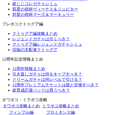
超じじコレガチャシミュ
双星の祝杯ヴィーナス＆ジュピター
対星の祝杯マーズ＆マーキュリー
ブレポコクトゥグア編
クトゥグア編攻略まとめ
レジェンドガチャは引くべき？
クトゥグア編レジェンドガチャシミュ
旧焔の支配者クトゥグア
12周年記念情報まとめ
12周年情報まとめ
引き直しガチャは何をキープすべき？
ドリームガチャは何レベルで引ける？
12周年プレミアムチケットは誰と交換すべき？
超育成応援パックは買うべき？
タワポコ・ミラポコ攻略
タワポコ攻略まとめ
ミラポコ攻略まとめ
フィンブル編
プロミネンス編