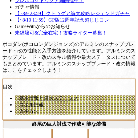
ブレポコクトゥグア編開催中！
ガチャ情報
【~8/9 23:59】クトゥグア編大攻略レジェンドガチャ
【~8/10 11:59】GP版12周年記念超じじコレ
GameWithからのお知らせ
未経験可&完全在宅！攻略ライター募集！
ポコダン(ポコロンダンジョンズ)のアルミンのスナップブレ
ード・改の性能と入手方法を紹介しています。アルミンのス
ナップブレード・改のスキル情報や最大ステータスについて
もまとめています。アルミンのスナップブレード・改の情報
はここをチェックしよう！
目次
基本情報と最大ステータス
スキル情報
入手方法
終尾の巨人討伐で作成可能な装備