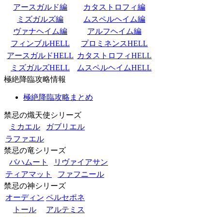
アースガルド編
カタストロフィ編
ミズガルズ編
ムスペルヘイム編
ヴァナヘイム編
アルフヘイム編
フィンブルHELL
プロミネンスHELL
アースガルドHELL
カタストロフィHELL
ミズガルズHELL
ムスペルヘイムHELL
極絶降臨攻略情報
極絶降臨攻略まとめ
禁忌の熾天使シリーズ
ミカエル
ガブリエル
ラファエル
禁忌の竜シリーズ
バハムート
リヴァイアサン
ティアマット
ファフニール
禁忌の神シリーズ
オーディン
ペルセポネ
トール
アルテミス