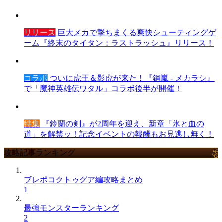
リリース
巨大メカで撃ちまくる爽快シューティングゲ
ーム『終末のタイタン：ラストラッシュ』リリース！
コラボ
ついに虎王＆影虎が来た！『鋼嵐 - メカラシ』
で「魔神英雄伝ワタル」コラボ後半が開催！
特集
『鈴蘭の剣』が2周年を迎え、新章「氷と血の
道」を解禁ッ！記念イベントの報酬もお見逃し無く！
攻略記事ランキング
ブレポコクトゥグア編攻略まとめ
1
最強モンスターランキング
2