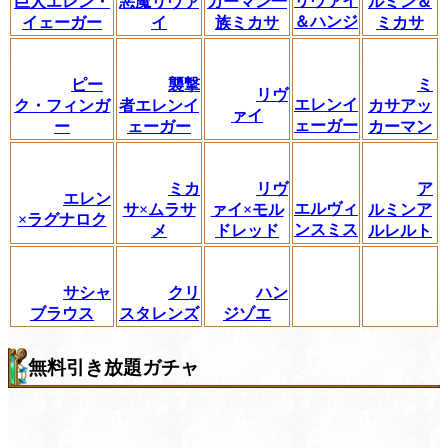
リヴァイ
巨人エレン・
悪魔リヴァ
カーマン一
ルミン＆
＆ハンジ
イェーガー
イ
族ミカサ
ミカサ
ピー
襲撃
ミ
リヴ
エレンイ
ク・フィンガ
者エレンイ
カサアッ
ァイ
ェーガー
ー
ェーガー
カーマン
ミカ
リヴ
ア
エレン
エルヴィ
サ×ムラサ
ァイ×モル
ルミンア
×ラグナロク
ンスミス
メ
ドレッド
ルレルト
サシャ
クリ
ハン
ブラウス
スタレンズ
ジゾエ
無料引き放題ガチャ