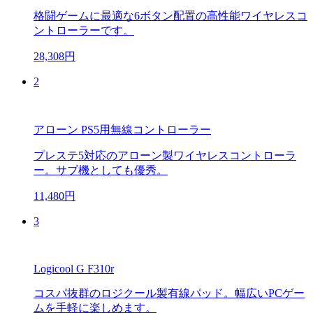
格闘ゲームに最適な6ボタン配置の高性能ワイヤレスコ
ントローラーです。
28,308円
2
アローン PS5用無線コントローラー
プレステ5対応のアローン製ワイヤレスコントローラ
ー。サブ機としても優秀。
11,480円
3
Logicool G F310r
コスパ抜群のロジクール製有線パッド。幅広いPCゲー
ムを手軽に楽しめます。