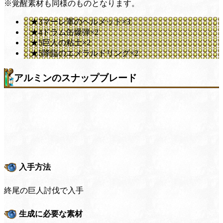
※覚醒素材も同様のものとなります。
★3マーレ軍のヘルメット×3
★4ドラム缶爆弾×2
★5巨人の粘土×2
★5降臨のエメラルドリング×2
アルミンのスナップブレード
入手方法
終尾の巨人討伐で入手
生成に必要な素材