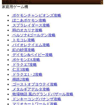
攻略取扱いゲーム
家庭用ゲーム機
ポケモンチャンピオンズ攻略
ぽこあポケモン攻略
スプラレイダース攻略
時のオカリナ攻略
ペルソナ4ゴールデン攻略
トモコレ攻略
バイオレクイエム攻略
紅の砂漠攻略
デイモン&ベイビー攻略
ポケモンZA攻略
ドラクエ7攻略
仁王3攻略
ドラクエ1・2攻略
桃鉄2攻略
ゴーストオブヨウテイ攻略
メタルギアデルタ攻略
牧場物語 風のグランドバザール攻略
ドンキーコングバナンザ攻略
マリオカートワールド攻略