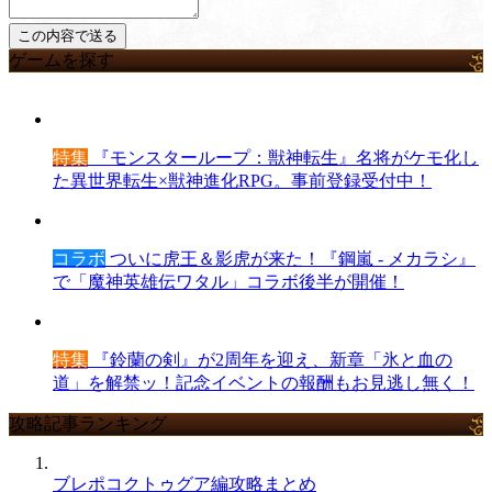
ゲームを探す
特集
『モンスターループ：獣神転生』名将がケモ化し
た異世界転生×獣神進化RPG。事前登録受付中！
コラボ
ついに虎王＆影虎が来た！『鋼嵐 - メカラシ』
で「魔神英雄伝ワタル」コラボ後半が開催！
特集
『鈴蘭の剣』が2周年を迎え、新章「氷と血の
道」を解禁ッ！記念イベントの報酬もお見逃し無く！
攻略記事ランキング
ブレポコクトゥグア編攻略まとめ