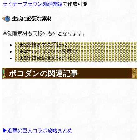
ライナーブラウン超絶降臨
で作成可能
生成に必要な素材
※覚醒素材も同様のものとなります。
★3家族あての手紙×2
★4エルディア人の腕章×2
★5硬質化結晶の欠片×1
ポコダンの関連記事
▶進撃の巨人コラボ攻略まとめ