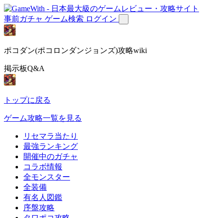
事前ガチャ
ゲーム検索
ログイン
ポコダン(ポコロンダンジョンズ)攻略wiki
掲示板Q&A
トップに戻る
ゲーム攻略一覧を見る
リセマラ当たり
最強ランキング
開催中のガチャ
コラボ情報
全モンスター
全装備
有名人図鑑
序盤攻略
タワポコ攻略