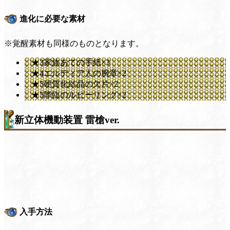
進化に必要な素材
※覚醒素材も同様のものとなります。
★3家族あての手紙×3
★4エルディア人の腕章×2
★5硬質化結晶の欠片×2
★5降臨のルビーリング×2
新立体機動装置 雷槍ver.
入手方法