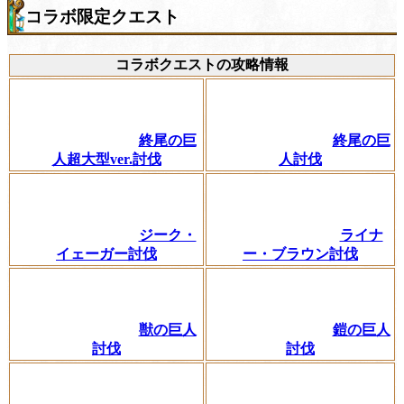
コラボ限定クエスト
コラボクエストの攻略情報
終尾の巨
終尾の巨
人超大型ver.討伐
人討伐
ジーク・
ライナ
イェーガー討伐
ー・ブラウン討伐
獣の巨人
鎧の巨人
討伐
討伐