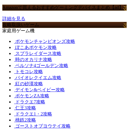
Amazonで買えるおすすめゲーミングデバイスまとめ【ad】
詳細を見る
攻略取扱いゲーム
家庭用ゲーム機
ポケモンチャンピオンズ攻略
ぽこあポケモン攻略
スプラレイダース攻略
時のオカリナ攻略
ペルソナ4ゴールデン攻略
トモコレ攻略
バイオレクイエム攻略
紅の砂漠攻略
デイモン&ベイビー攻略
ポケモンZA攻略
ドラクエ7攻略
仁王3攻略
ドラクエ1・2攻略
桃鉄2攻略
ゴーストオブヨウテイ攻略