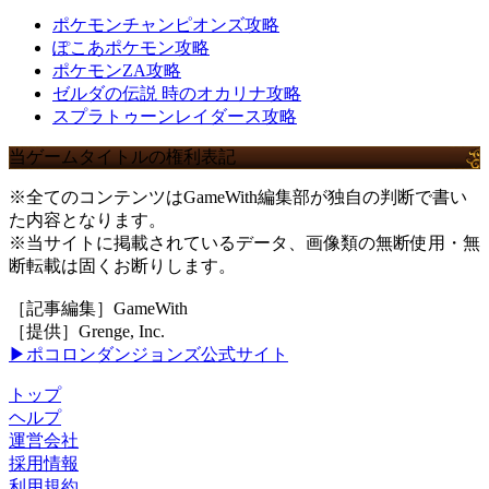
ポケモンチャンピオンズ攻略
ぽこあポケモン攻略
ポケモンZA攻略
ゼルダの伝説 時のオカリナ攻略
スプラトゥーンレイダース攻略
当ゲームタイトルの権利表記
※全てのコンテンツはGameWith編集部が独自の判断で書い
た内容となります。
※当サイトに掲載されているデータ、画像類の無断使用・無
断転載は固くお断りします。
［記事編集］GameWith
［提供］Grenge, Inc.
▶ポコロンダンジョンズ公式サイト
トップ
ヘルプ
運営会社
採用情報
利用規約