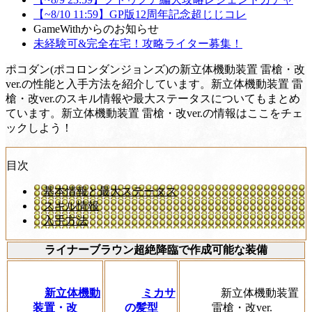
【~8/10 11:59】GP版12周年記念超じじコレ
GameWithからのお知らせ
未経験可&完全在宅！攻略ライター募集！
ポコダン(ポコロンダンジョンズ)の新立体機動装置 雷槍・改
ver.の性能と入手方法を紹介しています。新立体機動装置 雷
槍・改ver.のスキル情報や最大ステータスについてもまとめ
ています。新立体機動装置 雷槍・改ver.の情報はここをチェ
ックしよう！
目次
基本情報と最大ステータス
スキル情報
入手方法
ライナーブラウン超絶降臨で作成可能な装備
新立体機動
ミカサ
新立体機動装置
装置・改
の髪型
雷槍・改ver.