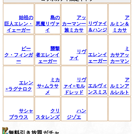
始祖の
島の
アッ
ア
リヴァイ
巨人エレン・
悪魔リヴァ
カーマン一
ルミン＆
＆ハンジ
イェーガー
イ
族ミカサ
ミカサ
ピー
襲撃
ミ
リヴ
エレンイ
ク・フィンガ
者エレンイ
カサアッ
ァイ
ェーガー
ー
ェーガー
カーマン
ミカ
リヴ
ア
エレン
エルヴィ
サ×ムラサ
ァイ×モル
ルミンア
×ラグナロク
ンスミス
メ
ドレッド
ルレルト
サシャ
クリ
ハン
ブラウス
スタレンズ
ジゾエ
無料引き放題ガチャ