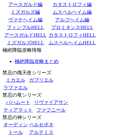
アースガルド編
カタストロフィ編
ミズガルズ編
ムスペルヘイム編
ヴァナヘイム編
アルフヘイム編
フィンブルHELL
プロミネンスHELL
アースガルドHELL
カタストロフィHELL
ミズガルズHELL
ムスペルヘイムHELL
極絶降臨攻略情報
極絶降臨攻略まとめ
禁忌の熾天使シリーズ
ミカエル
ガブリエル
ラファエル
禁忌の竜シリーズ
バハムート
リヴァイアサン
ティアマット
ファフニール
禁忌の神シリーズ
オーディン
ペルセポネ
トール
アルテミス