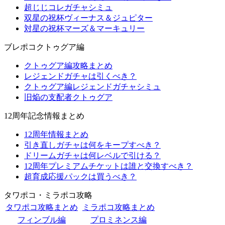
超じじコレガチャシミュ
双星の祝杯ヴィーナス＆ジュピター
対星の祝杯マーズ＆マーキュリー
ブレポコクトゥグア編
クトゥグア編攻略まとめ
レジェンドガチャは引くべき？
クトゥグア編レジェンドガチャシミュ
旧焔の支配者クトゥグア
12周年記念情報まとめ
12周年情報まとめ
引き直しガチャは何をキープすべき？
ドリームガチャは何レベルで引ける？
12周年プレミアムチケットは誰と交換すべき？
超育成応援パックは買うべき？
タワポコ・ミラポコ攻略
タワポコ攻略まとめ
ミラポコ攻略まとめ
フィンブル編
プロミネンス編