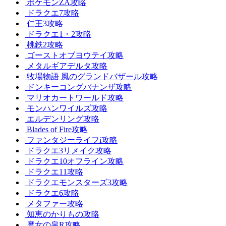
ポケモンZA攻略
ドラクエ7攻略
仁王3攻略
ドラクエ1・2攻略
桃鉄2攻略
ゴーストオブヨウテイ攻略
メタルギアデルタ攻略
牧場物語 風のグランドバザール攻略
ドンキーコングバナンザ攻略
マリオカートワールド攻略
モンハンワイルズ攻略
エルデンリング攻略
Blades of Fire攻略
ファンタジーライフi攻略
ドラクエ3リメイク攻略
ドラクエ10オフライン攻略
ドラクエ11攻略
ドラクエモンスターズ3攻略
ドラクエ6攻略
メタファー攻略
知恵のかりもの攻略
魔女の泉R攻略