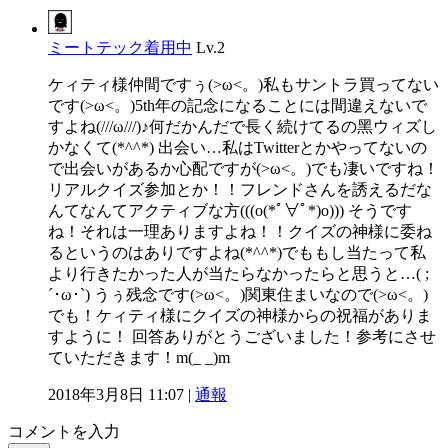
ミートテック着用中
Lv.2
ケィティ様仲間ですぅ(>ω<。)私もサントラ買ってない
です(>ω<。)5th年の記念になることには間違えないで
すよね(///ω///)♪何だかんだで長く続けてるの黑ウィズし
かなくて(*^^*) 出会い…私はTwitterとかやってないの
で出会いがあるか心配ですが(>ω<。)でも凄いですね！
リアルクイズ参加とか！！フレンドさんを誘えるだな
んてなんてアクティブな方(((o(*ﾟ∀ﾟ*)o))) そうです
ね！それは一理ありますよね！！クイズの神様に委ね
るというのはありですよね(*^^*)でももし当たって私
より行きたかった人が当たらなかったらと思うと…( ;
´･ω･`) うぅ残念です(>ω<。)関東住まいなので(>ω<。)
でも！ケィティ様にクイズの神様からの祝福がありま
すように！ 回答ありがとうございました！参考にさせ
ていただきます！m(_ _)m
2018年3月8日 11:07 |
通報
コメントを入力