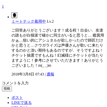
1
ミートテック着用中
Lv.2
ご回答ありがとうございます！成る程！出会い、友達
の誰もが白猫派で確かに同士がいると思うと… 鑑賞用
かぁ…狙い的にアシュタルが欲しかったので師匠だけ
かと思うと…クウガライズは声優さんが歌いに来たり
するのかと淡い期待もあるのですが、そうですよね！
チケット抽選ですもんね！幻滅様にチケットが当たり
ますように！参考にさせていただきます！ありがとう
ございました！m(_ _)m
2018年3月8日 07:43 |
通報
コメントを入力
投稿
ポスト
LINEで送る