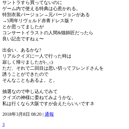
サントラすら買ってないのに
ゲーム内で使える特典は心惹かれる。
特別衣装バージョン→元バージョンがある
→5周年リヴェルド赤青ドレス版？
とか思ってましたが
コンサートイラストの人間&猫師匠だったら
良い記念ですねぇ〜
出会い、あるかな?
リアルクイズに一人で行った時は
寂しく帰りましたが(-_-;)
ただ、それで二回目は思い切ってフレンドさんを
誘うことができたので
そんなこともあるよ。と。
抽選なので申し込んでみて
クイズの神様に委ねてみようかな。
私は行くなら大阪ですが会えたらいいですネ
2018年3月8日 08:20 |
通報
3