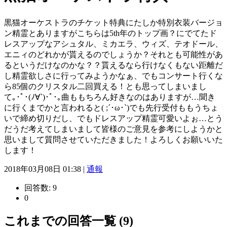
黒猫オーケストラのチケット特典にたしか特別衣装バージョ
ン精霊とありますがこちらは5th年のトップ画？にでてたド
レスアップなアシュタル、ミカエラ、ウィズ、テオドール、
エニィのどれかが貰えるのでしょうか？それとも可能性があ
るというだけなのかな？？貰えるなら行けなくもない距離だ
し精霊欲しさに行ってみようかなぁ、でもコンサート行くな
ら85個のクリスタル二回買える！とも思ってしまいまし
て｡･ﾟ･(ﾉ∀`)･ﾟ･｡曲ももちろん好きなのはありますが…聞き
に行くまでかと言われると( ;´･ω･`)でも先行受付ももうちょ
いで締め切りだし、でもドレスアップ精霊可愛いよぉ…とう
だうだ考えてしまいまして皆様のご意見を参考にしようかと
思いまして質問させていただきました！よろしくお願いいた
します！
2018年03月08日 01:38 |
通報
回答数:
9
0
これまでの回答一覧 (9)