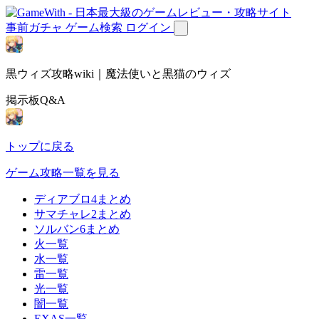
事前ガチャ
ゲーム検索
ログイン
黒ウィズ攻略wiki｜魔法使いと黒猫のウィズ
掲示板Q&A
トップに戻る
ゲーム攻略一覧を見る
ディアブロ4まとめ
サマチャレ2まとめ
ソルバン6まとめ
火一覧
水一覧
雷一覧
光一覧
闇一覧
EXAS一覧