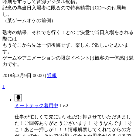
時期をずらして音源デジタル配信。
記念の為当日入場者に限るので特典精霊はCDへの付属無
し。
（某ゲームオケの前例）
熟考の結果、それでも行く！とのご決意で当日入場をされる
際には
もうそこから先は一切後悔せず、楽しんで欲しいと思いま
す。
ゲームやアニメーションの限定イベントは観客の一体感は魅
力です。
2018年3月9日 00:00 |
通報
1
ミートテック着用中
Lv.2
仕事が忙しくて先にいいねだけ押させていただきまし
た！ご回答ありがとうございます！ そうなんです！そ
こ！あと一押しが！！！情報解禁してくれてからの方
がいいのか、それでは遅いのかとか思考がぐるぐるで