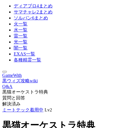
ディアブロ4まとめ
サマチャレ2まとめ
ソルバン6まとめ
火一覧
水一覧
雷一覧
光一覧
闇一覧
EXAS一覧
各種精霊一覧
GameWith
黒ウィズ攻略wiki
Q&A
黒猫オーケストラ特典
質問と回答
解決済み
ミートテック着用中
Lv2
黒猫オーケストラ特典