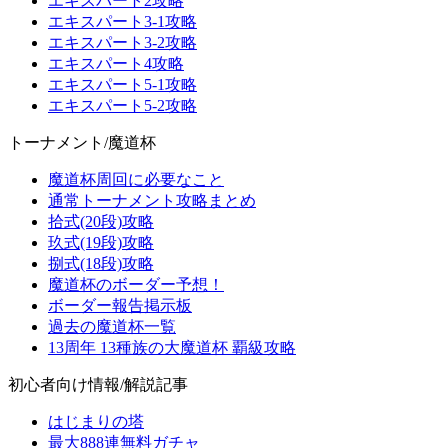
エキスパート2攻略
エキスパート3-1攻略
エキスパート3-2攻略
エキスパート4攻略
エキスパート5-1攻略
エキスパート5-2攻略
トーナメント/魔道杯
魔道杯周回に必要なこと
通常トーナメント攻略まとめ
拾式(20段)攻略
玖式(19段)攻略
捌式(18段)攻略
魔道杯のボーダー予想！
ボーダー報告掲示板
過去の魔道杯一覧
13周年 13種族の大魔道杯 覇級攻略
初心者向け情報/解説記事
はじまりの塔
最大888連無料ガチャ