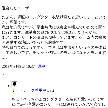
退会したユーザー
たぶん、師匠のコンダクター衣装精霊だと思います。という
か、願望です。
私は地方民ですが、学生時代に吹奏楽を嗜んでいたので聞き
に行きます。生演奏の迫力はCDでは味わえませんから。
あと、コンサートの演出も期待しています。ゲーム内の映像
と連動する演出があったら胸熱です。
特典目当てのようですが、できれば生演奏というものを体感
して欲しいです。チケット代以上の思い出になると思います
よ。
2018年3月8日 10:37 |
通報
7
ミートテック着用中
Lv.2
あぁ！そっちかぁコンダクター衣装も可愛がったです
ね(///ω///)♪普通のコンサートには連れていかれて寝てし