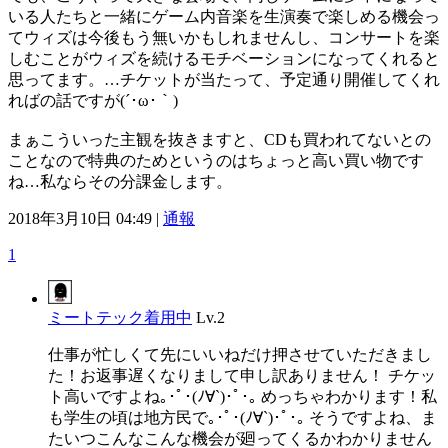
いる人たちと一緒にゲーム内音楽を生演奏で楽しめる機会っ
てウィズは今後もう無いかもしれませんし、コンサートを楽
しむことがウィズを続けるモチベーションになってくれると
思ってます。…チケットが当たって、予定通り開催してくれ
ればの話ですが(´･ω･｀)
まぁこういった主観を抜きますと、CDも買われてないとの
ことなので特典のためというのはちょっと高い買い物です
ね…私ならその分課金します。
2018年3月10日 04:49 |
通報
1
ミートテック着用中
Lv.2
仕事が忙しくて先にいいねだけ押させていただきまし
た！お返事遅くなりまして申し訳ありません！ チケッ
ト高いですよね｡･ﾟ･(ﾉ∀`)･ﾟ･｡ めっちゃわかります！私
も学生の頃は地方民で｡･ﾟ･(ﾉ∀`)･ﾟ･｡ そうですよね、ま
たいつこんなこんな機会が廻ってくるかわかりません