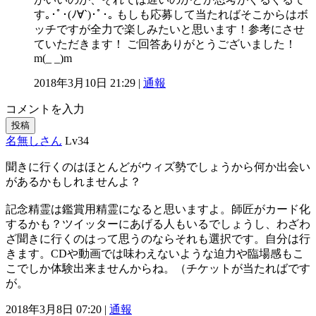
す｡･ﾟ･(ﾉ∀`)･ﾟ･｡ もしも応募して当たればそこからはボ
ッチですが全力で楽しみたいと思います！参考にさせ
ていただきます！ ご回答ありがとうございました！
m(_ _)m
2018年3月10日 21:29 |
通報
コメントを入力
投稿
名無しさん
Lv34
聞きに行くのはほとんどがウィズ勢でしょうから何か出会い
があるかもしれませんよ？
記念精霊は鑑賞用精霊になると思いますよ。師匠がカード化
するかも？ツイッターにあげる人もいるでしょうし、わざわ
ざ聞きに行くのはって思うのならそれも選択です。自分は行
きます。CDや動画では味わえないような迫力や臨場感もこ
こでしか体験出来ませんからね。（チケットが当たればです
が。
2018年3月8日 07:20 |
通報