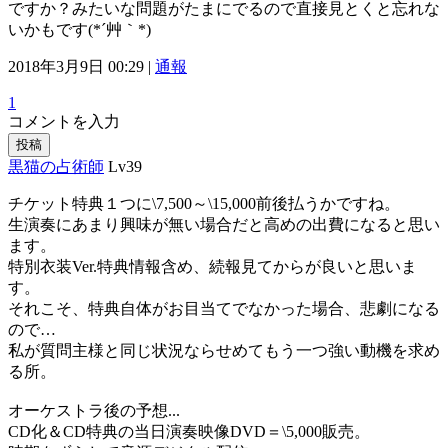
ですか？みたいな問題がたまにでるので直接見とくと忘れな
いかもです(*´艸｀*)
2018年3月9日 00:29 |
通報
1
コメントを入力
投稿
黒猫の占術師
Lv39
チケット特典１つに\7,500～\15,000前後払うかですね。
生演奏にあまり興味が無い場合だと高めの出費になると思い
ます。
特別衣装Ver.特典情報含め、続報見てからが良いと思いま
す。
それこそ、特典自体がお目当てでなかった場合、悲劇になる
ので…
私が質問主様と同じ状況ならせめてもう一つ強い動機を求め
る所。
オーケストラ後の予想...
CD化＆CD特典の当日演奏映像DVD＝\5,000販売。