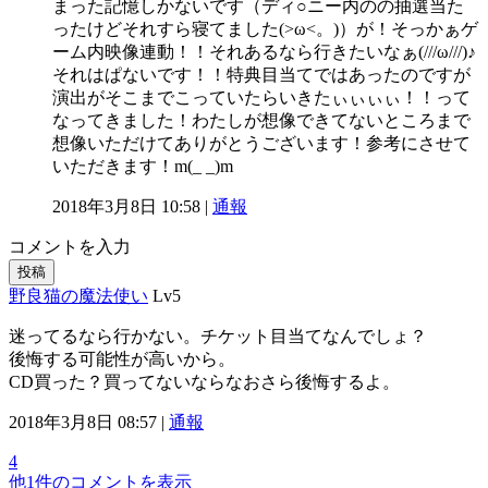
まった記憶しかないです（ディ○ニー内のの抽選当た
ったけどそれすら寝てました(>ω<。)）が！そっかぁゲ
ーム内映像連動！！それあるなら行きたいなぁ(///ω///)♪
それはぱないです！！特典目当てではあったのですが
演出がそこまでこっていたらいきたぃぃぃぃ！！って
なってきました！わたしが想像できてないところまで
想像いただけてありがとうございます！参考にさせて
いただきます！m(_ _)m
2018年3月8日 10:58 |
通報
コメントを入力
投稿
野良猫の魔法使い
Lv5
迷ってるなら行かない。チケット目当てなんでしょ？
後悔する可能性が高いから。
CD買った？買ってないならなおさら後悔するよ。
2018年3月8日 08:57 |
通報
4
他1件のコメントを表示