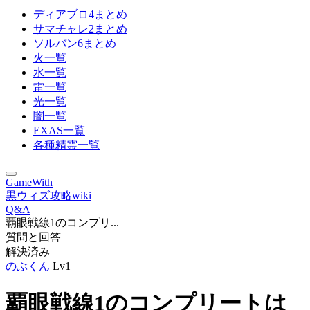
ディアブロ4まとめ
サマチャレ2まとめ
ソルバン6まとめ
火一覧
水一覧
雷一覧
光一覧
闇一覧
EXAS一覧
各種精霊一覧
GameWith
黒ウィズ攻略wiki
Q&A
覇眼戦線1のコンプリ...
質問と回答
解決済み
のぶくん
Lv1
覇眼戦線1のコンプリートは