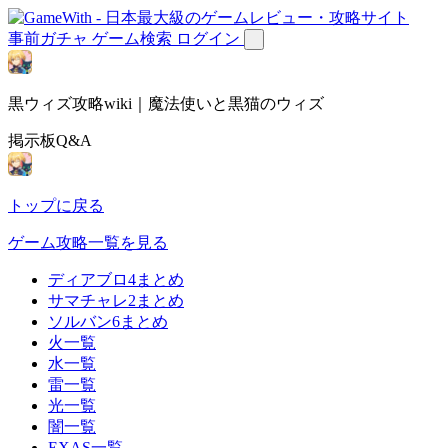
事前ガチャ
ゲーム検索
ログイン
黒ウィズ攻略wiki｜魔法使いと黒猫のウィズ
掲示板Q&A
トップに戻る
ゲーム攻略一覧を見る
ディアブロ4まとめ
サマチャレ2まとめ
ソルバン6まとめ
火一覧
水一覧
雷一覧
光一覧
闇一覧
EXAS一覧