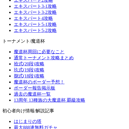
エキスパート2攻略
エキスパート3-1攻略
エキスパート3-2攻略
エキスパート4攻略
エキスパート5-1攻略
エキスパート5-2攻略
トーナメント/魔道杯
魔道杯周回に必要なこと
通常トーナメント攻略まとめ
拾式(20段)攻略
玖式(19段)攻略
捌式(18段)攻略
魔道杯のボーダー予想！
ボーダー報告掲示板
過去の魔道杯一覧
13周年 13種族の大魔道杯 覇級攻略
初心者向け情報/解説記事
はじまりの塔
最大888連無料ガチャ