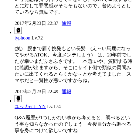
とに対して罪悪感がそもそもないので、咎めようとし
ているなら無駄です。
2017年2月23日 22:37 |
通報
typhoon
Lv.72
(笑) 腰まで届く挑発もとい長髪 (え～い馬鹿になっ
てやがるATOK、今度メンテしよう) は、20年前でし
たが幸いまだふさふさです。 本題:いや、質問する時
に確認が出ますから、そこにサイト側で類似の質問み
たいに出てくれるとらくかな～とか考えてました。ス
マホだと一覧性が悪いですからね。
2017年2月23日 22:49 |
通報
ユッカer ITYN
Lv.174
Q&A履歴が1つしかない事から考えると、調べるとい
う事を知らなかったのでしょう 今後自分から調べる
事を身につけて欲しいですね