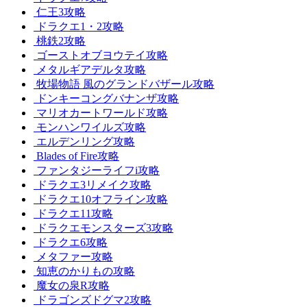
仁王3攻略
ドラクエ1・2攻略
桃鉄2攻略
ゴーストオブヨウテイ攻略
メタルギアデルタ攻略
牧場物語 風のグランドバザール攻略
ドンキーコングバナンザ攻略
マリオカートワールド攻略
モンハンワイルズ攻略
エルデンリング攻略
Blades of Fire攻略
ファンタジーライフi攻略
ドラクエ3リメイク攻略
ドラクエ10オフライン攻略
ドラクエ11攻略
ドラクエモンスターズ3攻略
ドラクエ6攻略
メタファー攻略
知恵のかりもの攻略
魔女の泉R攻略
ドラゴンズドグマ2攻略