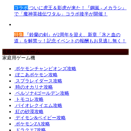
コラボ
ついに虎王＆影虎が来た！『鋼嵐 - メカラシ』
で「魔神英雄伝ワタル」コラボ後半が開催！
特集
『鈴蘭の剣』が2周年を迎え、新章「氷と血の
道」を解禁ッ！記念イベントの報酬もお見逃し無く！
攻略取扱いゲーム
家庭用ゲーム機
ポケモンチャンピオンズ攻略
ぽこあポケモン攻略
スプラレイダース攻略
時のオカリナ攻略
ペルソナ4ゴールデン攻略
トモコレ攻略
バイオレクイエム攻略
紅の砂漠攻略
デイモン&ベイビー攻略
ポケモンZA攻略
ドラクエ7攻略