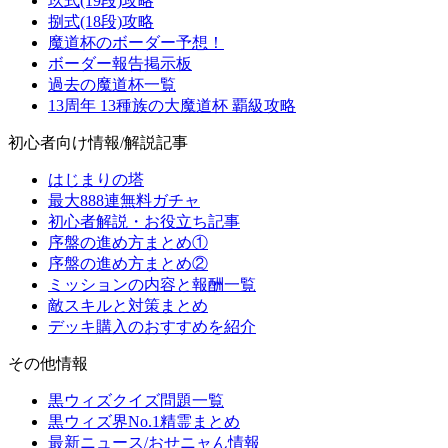
玖式(19段)攻略
捌式(18段)攻略
魔道杯のボーダー予想！
ボーダー報告掲示板
過去の魔道杯一覧
13周年 13種族の大魔道杯 覇級攻略
初心者向け情報/解説記事
はじまりの塔
最大888連無料ガチャ
初心者解説・お役立ち記事
序盤の進め方まとめ①
序盤の進め方まとめ②
ミッションの内容と報酬一覧
敵スキルと対策まとめ
デッキ購入のおすすめを紹介
その他情報
黒ウィズクイズ問題一覧
黒ウィズ界No.1精霊まとめ
最新ニュース/おせニャん情報