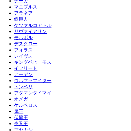
ナーガ
マニプルス
アラネア
鉄巨人
ケツァルコアトル
リヴァイアサン
モルボル
デスクロー
フォラス
レイヴス
キングベヒーモス
イフリート
アーデン
ウルフラマイター
トンベリ
アダマンタイマイ
オメガ
ケルベロス
鬼王
伏龍王
夜叉王
アヤカシ