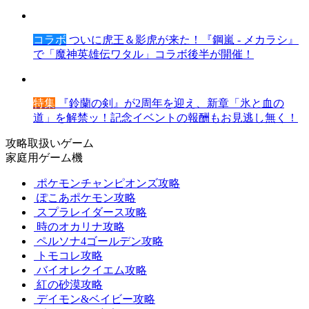
コラボ
ついに虎王＆影虎が来た！『鋼嵐 - メカラシ』
で「魔神英雄伝ワタル」コラボ後半が開催！
特集
『鈴蘭の剣』が2周年を迎え、新章「氷と血の
道」を解禁ッ！記念イベントの報酬もお見逃し無く！
攻略取扱いゲーム
家庭用ゲーム機
ポケモンチャンピオンズ攻略
ぽこあポケモン攻略
スプラレイダース攻略
時のオカリナ攻略
ペルソナ4ゴールデン攻略
トモコレ攻略
バイオレクイエム攻略
紅の砂漠攻略
デイモン&ベイビー攻略