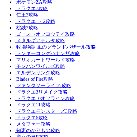
ポケモンZA攻略
ドラクエ7攻略
仁王3攻略
ドラクエ1・2攻略
桃鉄2攻略
ゴーストオブヨウテイ攻略
メタルギアデルタ攻略
牧場物語 風のグランドバザール攻略
ドンキーコングバナンザ攻略
マリオカートワールド攻略
モンハンワイルズ攻略
エルデンリング攻略
Blades of Fire攻略
ファンタジーライフi攻略
ドラクエ3リメイク攻略
ドラクエ10オフライン攻略
ドラクエ11攻略
ドラクエモンスターズ3攻略
ドラクエ6攻略
メタファー攻略
知恵のかりもの攻略
魔女の泉R攻略