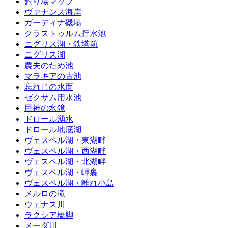
釣り場マップ
ヴァナンス海岸
ガーディナ磯場
クラストゥルム貯水池
ニグリス湖・鉄塔前
ニグリス湖
農夫のため池
マラキアの古池
忘れじの水面
ゼクサム用水池
巨神の水鏡
ドロール湧水
ドロール地底湖
ヴェスペル湖・東湖畔
ヴェスペル湖・西湖畔
ヴェスペル湖・北湖畔
ヴェスペル湖・岬裏
ヴェスペル湖・離れ小島
メルロの滝
ウェナス川
ラクシア橋脚
メーダ川