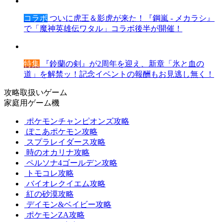
コラボ
ついに虎王＆影虎が来た！『鋼嵐 - メカラシ』
で「魔神英雄伝ワタル」コラボ後半が開催！
特集
『鈴蘭の剣』が2周年を迎え、新章「氷と血の
道」を解禁ッ！記念イベントの報酬もお見逃し無く！
攻略取扱いゲーム
家庭用ゲーム機
ポケモンチャンピオンズ攻略
ぽこあポケモン攻略
スプラレイダース攻略
時のオカリナ攻略
ペルソナ4ゴールデン攻略
トモコレ攻略
バイオレクイエム攻略
紅の砂漠攻略
デイモン&ベイビー攻略
ポケモンZA攻略