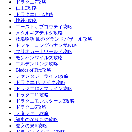
ドラクエ7攻略
仁王3攻略
ドラクエ1・2攻略
桃鉄2攻略
ゴーストオブヨウテイ攻略
メタルギアデルタ攻略
牧場物語 風のグランドバザール攻略
ドンキーコングバナンザ攻略
マリオカートワールド攻略
モンハンワイルズ攻略
エルデンリング攻略
Blades of Fire攻略
ファンタジーライフi攻略
ドラクエ3リメイク攻略
ドラクエ10オフライン攻略
ドラクエ11攻略
ドラクエモンスターズ3攻略
ドラクエ6攻略
メタファー攻略
知恵のかりもの攻略
魔女の泉R攻略
ドラゴンズドグマ2攻略