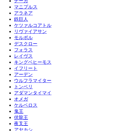
ナーガ
マニプルス
アラネア
鉄巨人
ケツァルコアトル
リヴァイアサン
モルボル
デスクロー
フォラス
レイヴス
キングベヒーモス
イフリート
アーデン
ウルフラマイター
トンベリ
アダマンタイマイ
オメガ
ケルベロス
鬼王
伏龍王
夜叉王
アヤカシ