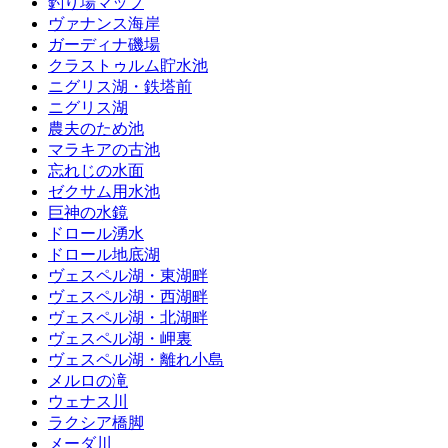
釣り場マップ
ヴァナンス海岸
ガーディナ磯場
クラストゥルム貯水池
ニグリス湖・鉄塔前
ニグリス湖
農夫のため池
マラキアの古池
忘れじの水面
ゼクサム用水池
巨神の水鏡
ドロール湧水
ドロール地底湖
ヴェスペル湖・東湖畔
ヴェスペル湖・西湖畔
ヴェスペル湖・北湖畔
ヴェスペル湖・岬裏
ヴェスペル湖・離れ小島
メルロの滝
ウェナス川
ラクシア橋脚
メーダ川