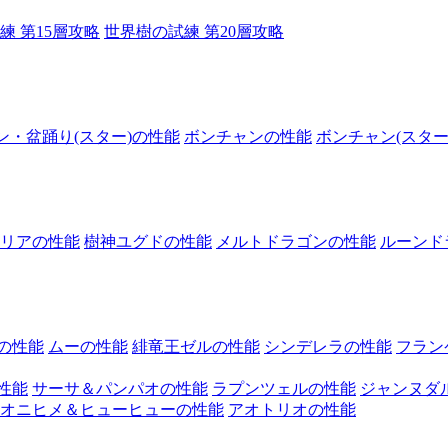
練 第15層攻略
世界樹の試練 第20層攻略
ン・盆踊り(スター)の性能
ボンチャンの性能
ボンチャン(スター
リアの性能
樹神ユグドの性能
メルトドラゴンの性能
ルーンド
の性能
ムーの性能
緋竜王ゼルの性能
シンデレラの性能
フラン
性能
サーサ＆パンパオの性能
ラプンツェルの性能
ジャンヌダ
オニヒメ＆ヒューヒューの性能
アオトリオの性能