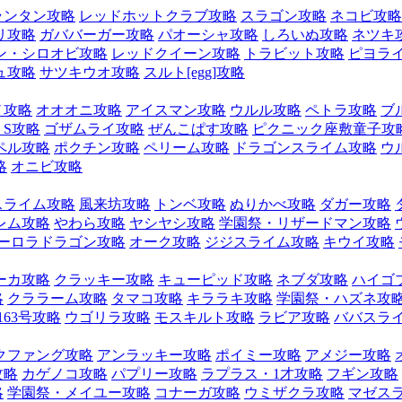
ランタン攻略
レッドホットクラブ攻略
スラゴン攻略
ネコビ攻略
リ攻略
ガババーガー攻略
パオーシャ攻略
しろいぬ攻略
ネツキ
ン・シロオビ攻略
レッドクイーン攻略
トラビット攻略
ピヨラ
ュ攻略
サツキウオ攻略
スルト[egg]攻略
ノ攻略
オオオニ攻略
アイスマン攻略
ウルル攻略
ペトラ攻略
ブ
S攻略
ゴザムライ攻略
ぜんこぱす攻略
ピクニック座敷童子攻
ペル攻略
ポクチン攻略
ペリーム攻略
ドラゴンスライム攻略
ウ
略
オニビ攻略
スライム攻略
風来坊攻略
トンベ攻略
ぬりかべ攻略
ダガー攻略
レム攻略
やわら攻略
ヤシヤシ攻略
学園祭・リザードマン攻略
ーロラドラゴン攻略
オーク攻略
ジジスライム攻略
キウイ攻略
ーカ攻略
クラッキー攻略
キューピッド攻略
ネブダ攻略
ハイゴ
略
クララーム攻略
タマコ攻略
キララキ攻略
学園祭・ハズネ攻
163号攻略
ウゴリラ攻略
モスキルト攻略
ラビア攻略
ババスラ
クファング攻略
アンラッキー攻略
ポイミー攻略
アメジー攻略
攻略
カゲノコ攻略
パプリー攻略
ラプラス・1才攻略
フギン攻略
略
学園祭・メイユー攻略
コナーガ攻略
ウミザクラ攻略
マゼス