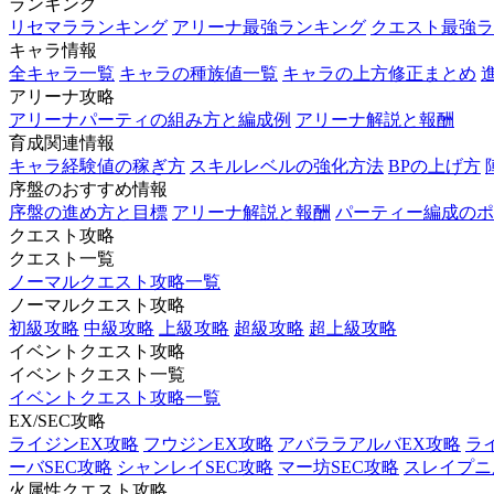
ランキング
リセマラランキング
アリーナ最強ランキング
クエスト最強ラ
キャラ情報
全キャラ一覧
キャラの種族値一覧
キャラの上方修正まとめ
アリーナ攻略
アリーナパーティの組み方と編成例
アリーナ解説と報酬
育成関連情報
キャラ経験値の稼ぎ方
スキルレベルの強化方法
BPの上げ方
序盤のおすすめ情報
序盤の進め方と目標
アリーナ解説と報酬
パーティー編成のポ
クエスト攻略
クエスト一覧
ノーマルクエスト攻略一覧
ノーマルクエスト攻略
初級攻略
中級攻略
上級攻略
超級攻略
超上級攻略
イベントクエスト攻略
イベントクエスト一覧
イベントクエスト攻略一覧
EX/SEC攻略
ライジンEX攻略
フウジンEX攻略
アバララアルバEX攻略
ラ
ーバSEC攻略
シャンレイSEC攻略
マー坊SEC攻略
スレイプニル
火属性クエスト攻略