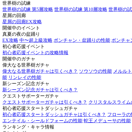
世界樹の試練
世界樹の試練 第5層攻略
世界樹の試練 第10層攻略
世界樹の試
星屑の回廊
星屑の回廊EX攻略
開催中のイベント
真夏の夜の盆踊り
EX攻略
中〜超上級攻略
ボンチャン・盆踊りの性能
ボンチャ
初心者応援イベント
初心者応援イベントの攻略情報
開催中のガチャ
偉大なる世界樹ガチャ
偉大なる世界樹ガチャは引くべき？
ソウソウの性能
メルルト
能
リンレイの性能
新シーズン記念ガチャ
新シーズン記念ガチャは引くべき？
クエストサポーターガチャ
クエストサポーターガチャは引くべき？
クリスタルスライム
初心者応援スタートダッシュガチャ
初心者応援スタートダッシュガチャは引くべき？
フローラの
エンテイル・シールドフォームの性能
蛇王メデューサの性能
ランキング・キャラ情報