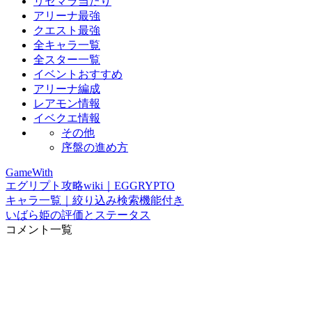
リセマラ当たり
アリーナ最強
クエスト最強
全キャラ一覧
全スター一覧
イベントおすすめ
アリーナ編成
レアモン情報
イベクエ情報
その他
序盤の進め方
GameWith
エグリプト攻略wiki｜EGGRYPTO
キャラ一覧｜絞り込み検索機能付き
いばら姫の評価とステータス
コメント一覧