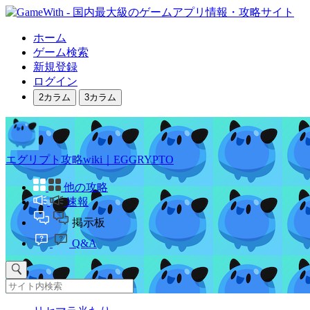
ホーム
ゲーム検索
新規登録
ログイン
2カラム
3カラム
エグリプト攻略wiki｜EGGRYPTO
他の攻略
速報
掲示板
Q&A