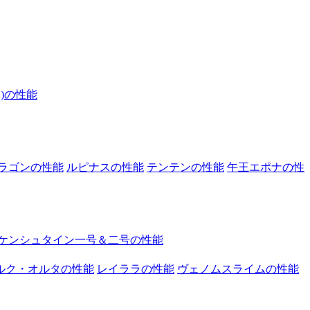
)の性能
ラゴンの性能
ルピナスの性能
テンテンの性能
午王エポナの性
ケンシュタイン一号＆二号の性能
ルク・オルタの性能
レイララの性能
ヴェノムスライムの性能