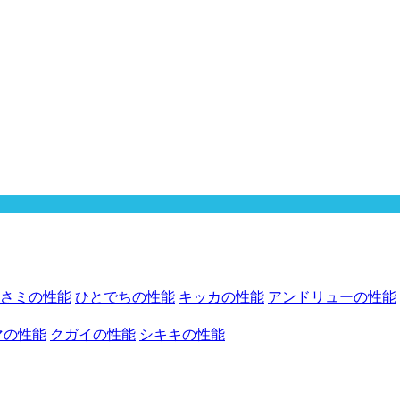
さミの性能
ひとでちの性能
キッカの性能
アンドリューの性能
マの性能
クガイの性能
シキキの性能