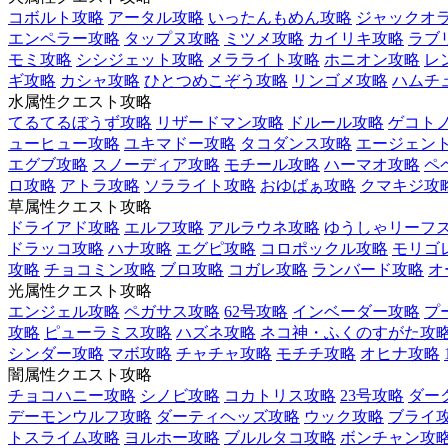
コボルト攻略
アータル攻略
いったんもめん攻略
ジャックオ
エンペラー攻略
タップヌ攻略
ミツメ攻略
カイリキ攻略
ラブ
モミ攻略
シシジェット攻略
メラライト攻略
ホニオン攻略
レ
ギ攻略
カシャ攻略
ひとつめこぞう攻略
リンゴメ攻略
ハムチ
水属性クエスト攻略
てるてるぼうず攻略
リザードマン攻略
ドルール攻略
ゲコト
ューヒュー攻略
ユキマドー攻略
タコダンス攻略
エージェント
エグブ攻略
スノーディア攻略
モチール攻略
ハーマオ攻略
ペ
ロ攻略
アトラ攻略
ソラライト攻略
おゆばぁ攻略
クマキジ攻
草属性クエスト攻略
ドライアド攻略
エルフ攻略
アルラウネ攻略
ゆうしゃリーフ
ドラッコ攻略
ハナ攻略
エグピ攻略
コロポックル攻略
モリゴ
攻略
チョコミン攻略
ブロ攻略
コガレ攻略
ランバード攻略
オ
光属性クエスト攻略
エンジェル攻略
ペガサス攻略
62号攻略
インベーダー攻略
プ
攻略
ピューラミス攻略
ハズネ攻略
ネコ神・ふくのすがた攻
シンダー攻略
マボ攻略
チャチャ攻略
モチチ攻略
オヒナ攻略
闇属性クエスト攻略
チョコハニー攻略
シノビ攻略
コカトリス攻略
23号攻略
ダー
デーモンウルフ攻略
ダーティヘッズ攻略
ウック攻略
ブライ
トスライム攻略
ヨルホー攻略
ブルルタコ攻略
ボンチャン攻