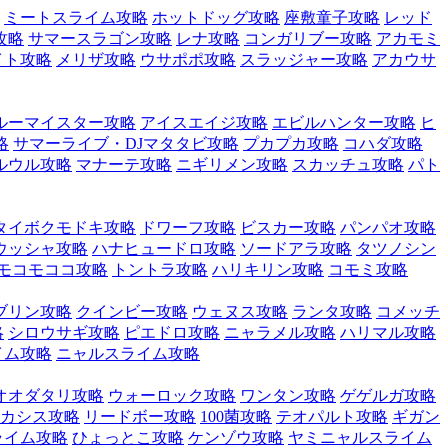
ミートスライム攻略
ホットドッグ攻略
座敷童子攻略
レッド
攻略
サマースラゴン攻略
レナ攻略
コンガリブー攻略
アカモミ
イト攻略
メリザ攻略
ウサポポ攻略
スラッジャー攻略
アカウサ
ルーマイスター攻略
アイスエイジ攻略
エビルハンター攻略
ヒ
略
サマーライブ・DJマタタビ攻略
プカプカ攻略
コハダ攻略
ルウル攻略
マナーテ攻略
ニギリメン攻略
スカッチュ攻略
パト
タイボクモドキ攻略
ドワーフ攻略
ビスカー攻略
パンパオ攻略
ウッシャ攻略
ハナヒュードロ攻略
ソードアラ攻略
タツノシン
モコモココ攻略
トントラ攻略
ハリキリン攻略
コモミ攻略
ブリン攻略
クインビー攻略
ウェヌス攻略
ランタ攻略
コメッチ
略
シロウサギ攻略
ピエドロ攻略
ニャラメル攻略
ハリマル攻略
イム攻略
ニャルスライム攻略
オオダタリ攻略
ウォーロック攻略
ワンタン攻略
ゲゲルガ攻略
カシス攻略
リードボー攻略
100菌攻略
テオパルト攻略
ギガン
ライム攻略
ひょっとこ攻略
ケンゾウ攻略
ヤミニャルスライム