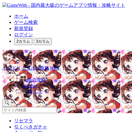
ホーム
ゲーム検索
新規登録
ログイン
2カラム
3カラム
バンドリ！ガルパ攻略Wiki
他の攻略
Twitter
コミュ
リセマラ
引くべきガチャ