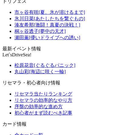
ドリフェス
市ヶ谷有咲[夏、氷が溶けるまで]
氷川日菜[あたしたちを繋ぐもの]
湊友希那[激闘！真夏の決戦！]
桐ヶ谷透子[夢中の天才]
瀬田薫[儚いドライブへの誘い]
最新イベント情報
Let`sDriveSea!
松原花音[ぐるぐるパニック]
丸山彩[海辺に咲く一輪]
リセマラ・初心者向け情報
リセマラ当たりランキング
リセマラの効率的なやり方
序盤の効率的な進め方
初心者がまず読むべき記事
カード情報