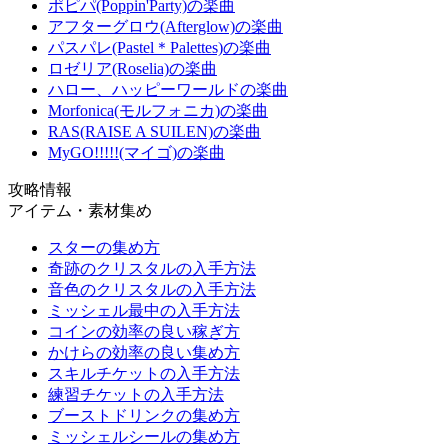
ポピパ(Poppin'Party)の楽曲
アフターグロウ(Afterglow)の楽曲
パスパレ(Pastel＊Palettes)の楽曲
ロゼリア(Roselia)の楽曲
ハロー、ハッピーワールドの楽曲
Morfonica(モルフォニカ)の楽曲
RAS(RAISE A SUILEN)の楽曲
MyGO!!!!!(マイゴ)の楽曲
攻略情報
アイテム・素材集め
スターの集め方
奇跡のクリスタルの入手方法
音色のクリスタルの入手方法
ミッシェル最中の入手方法
コインの効率の良い稼ぎ方
かけらの効率の良い集め方
スキルチケットの入手方法
練習チケットの入手方法
ブーストドリンクの集め方
ミッシェルシールの集め方