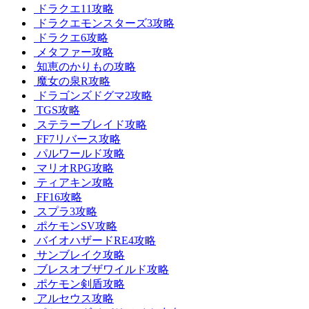
ドラクエ11攻略
ドラクエモンスターズ3攻略
ドラクエ6攻略
メタファー攻略
知恵のかりもの攻略
魔女の泉R攻略
ドラゴンズドグマ2攻略
TGS攻略
ステラーブレイド攻略
FF7リバース攻略
パルワールド攻略
マリオRPG攻略
ティアキン攻略
FF16攻略
スプラ3攻略
ポケモンSV攻略
バイオハザードRE4攻略
サンブレイク攻略
ブレスオブザワイルド攻略
ポケモン剣盾攻略
アルセウス攻略