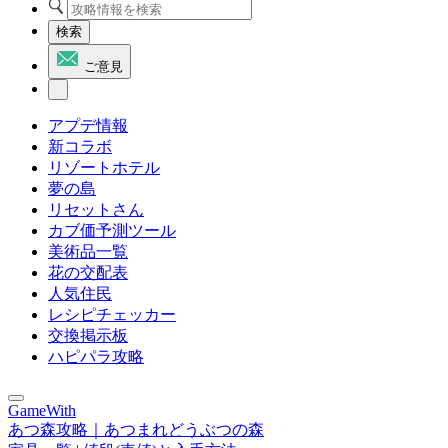
検索
ご意見
アプデ情報
新コラボ
リゾートホテル
夢の島
リセットさん
カブ価予測ツール
美術品一覧
花の交配表
人気住民
レシピチェッカー
交換掲示板
ハピパラ攻略
GameWith
あつ森攻略｜あつまれどうぶつの森