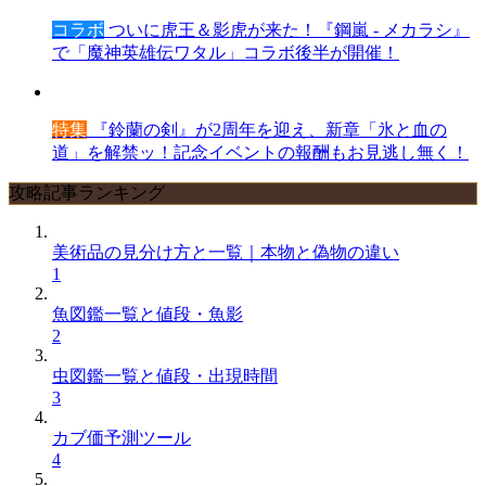
コラボ
ついに虎王＆影虎が来た！『鋼嵐 - メカラシ』
で「魔神英雄伝ワタル」コラボ後半が開催！
特集
『鈴蘭の剣』が2周年を迎え、新章「氷と血の
道」を解禁ッ！記念イベントの報酬もお見逃し無く！
攻略記事ランキング
美術品の見分け方と一覧｜本物と偽物の違い
1
魚図鑑一覧と値段・魚影
2
虫図鑑一覧と値段・出現時間
3
カブ価予測ツール
4