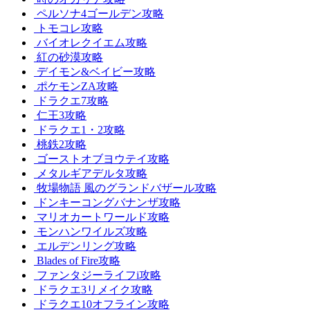
ペルソナ4ゴールデン攻略
トモコレ攻略
バイオレクイエム攻略
紅の砂漠攻略
デイモン&ベイビー攻略
ポケモンZA攻略
ドラクエ7攻略
仁王3攻略
ドラクエ1・2攻略
桃鉄2攻略
ゴーストオブヨウテイ攻略
メタルギアデルタ攻略
牧場物語 風のグランドバザール攻略
ドンキーコングバナンザ攻略
マリオカートワールド攻略
モンハンワイルズ攻略
エルデンリング攻略
Blades of Fire攻略
ファンタジーライフi攻略
ドラクエ3リメイク攻略
ドラクエ10オフライン攻略