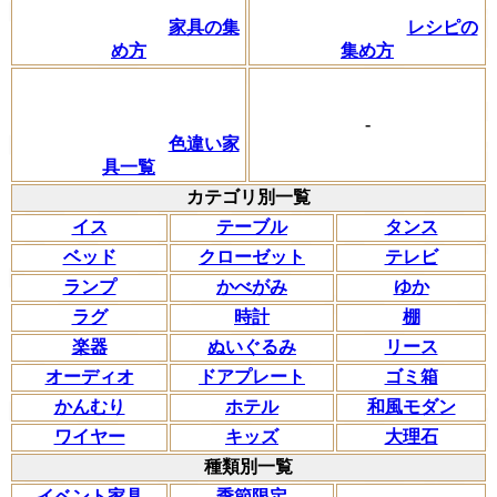
家具の集
レシピの
め方
集め方
-
色違い家
具一覧
カテゴリ別一覧
イス
テーブル
タンス
ベッド
クローゼット
テレビ
ランプ
かべがみ
ゆか
ラグ
時計
棚
楽器
ぬいぐるみ
リース
オーディオ
ドアプレート
ゴミ箱
かんむり
ホテル
和風モダン
ワイヤー
キッズ
大理石
種類別一覧
イベント家具
季節限定