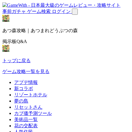
事前ガチャ
ゲーム検索
ログイン
あつ森攻略｜あつまれどうぶつの森
掲示板Q&A
トップに戻る
ゲーム攻略一覧を見る
アプデ情報
新コラボ
リゾートホテル
夢の島
リセットさん
カブ価予測ツール
美術品一覧
花の交配表
人気住民