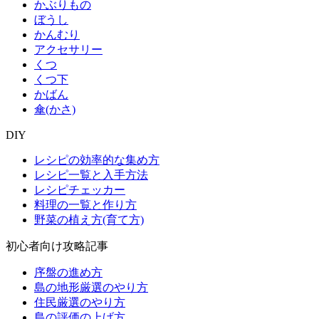
かぶりもの
ぼうし
かんむり
アクセサリー
くつ
くつ下
かばん
傘(かさ)
DIY
レシピの効率的な集め方
レシピ一覧と入手方法
レシピチェッカー
料理の一覧と作り方
野菜の植え方(育て方)
初心者向け攻略記事
序盤の進め方
島の地形厳選のやり方
住民厳選のやり方
島の評価の上げ方