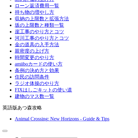
ローン返済費用一覧
持ち物の増やし方
収納の上限数と拡張方法
坂の上限数と種類一覧
崖工事のやり方とコツ
河川工事のやり方とコツ
金の道具の入手方法
親密度の上げ方
時間変更のやり方
amiiboカードの使い方
条例の決め方と効果
住民の訪問条件
ラジオ体操のやり方
FIXはしごキットの使い道
建物のマス数一覧
英語版あつ森攻略
Animal Crossing: New Horizons - Guide & Tips