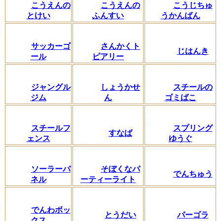
こうえんの
こうえんの
こうじちゅ
とけい
ふんすい
うかんばん
サッカーゴ
さんかくト
じはんき
ール
ピアリー
ジャングル
しょうかせ
スチールの
ジム
ん
ゴミばこ
スチールフ
スプリング
すなば
ェンス
ゆうぐ
ソーラーパ
そぼくなパ
でんちゅう
ネル
ーティーライト
でんわボッ
とうだい
パーゴラ
クス