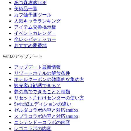
あつ森攻略TOP
美術品一覧
カブ価予測ツール
人気キャラランキング
アイテム交換掲示板
イベントカレンダー
全レシピチェッカー
おすすめ夢番地
Ver3.0アップデート
アップデート最新情報
リゾートホテルの解放条件
ホテルクーポンの効率的な集め方
観光客は勧誘できる？
夢の島でできることと種類
リセット片付けセンターの使い方
Switch2エディションの違い
ゼルダコラボ内容と対応amiibo
スプラコラボ内容と対応amiibo
ニンテンドーコラボの内容
レゴコラボの内容