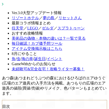
Ver.3.0大型アップデート情報
リゾートホテル
／
夢の島
／
リセットさん
最新コラボ情報まとめ
任天堂
／
LEGO
／
ゼルダ
／
スプラトゥーン
おすすめ攻略情報
美術品の偽物・本物の違いは？一覧で見る
毎日確認！カブ価予想ツール
アイテム交換掲示板はこちら
8月にやること
魚
/
虫
/
海の幸
/
誕生日
/
イベント
GameWithからのお知らせ
未経験可&完全在宅！攻略ライター募集！
あつ森(あつまれどうぶつの森)におけるひろばのエアゆうぐ
(広場のエア遊具)の入手方法を掲載。あつもりの広場のエア
遊具の値段(買値/売値)やリメイク、色パターンもまとめてい
ます。
目次