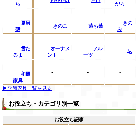
わかたけ
たけ
ら
がら
夏貝
きの
きのこ
落ち葉
殻
み
フル
雪だ
オーナメ
花
ーツ
るま
ント
-
-
-
和風
家具
▶季節家具一覧を見る
お役立ち・カテゴリ別一覧
お役立ち記事