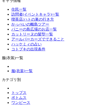
キャラ情報
住民一覧
訪問者(イベントキャラ)一覧
喫茶店/ハトの巣の行き方
かっぺいの離島ツアー
パニーの島広場のお店一覧
カットリーヌの髪型一覧
アールパーカーズでできること
ハッケミィの占い
コトブキの出現条件
服(衣装)一覧
服(衣装)一覧
カテゴリ別
トップス
ボトムス
ワンピース