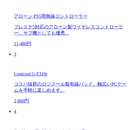
アローン PS5用無線コントローラー
プレステ5対応のアローン製ワイヤレスコントローラ
ー。サブ機としても優秀。
11,480円
3
Logicool G F310r
コスパ抜群のロジクール製有線パッド。幅広いPCゲー
ムを手軽に楽しめます。
2,860円
4