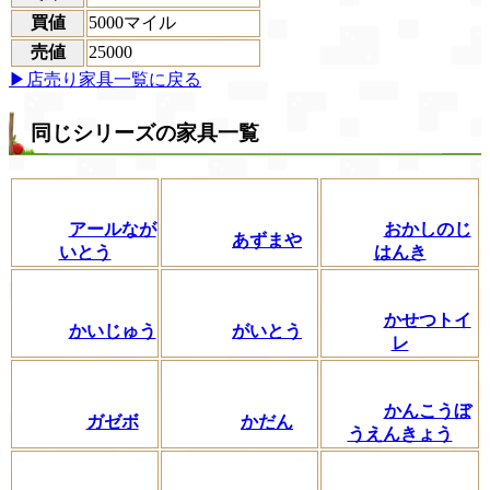
買値
5000マイル
売値
25000
▶店売り家具一覧に戻る
同じシリーズの家具一覧
アールなが
おかしのじ
あずまや
いとう
はんき
かせつトイ
かいじゅう
がいとう
レ
かんこうぼ
ガゼボ
かだん
うえんきょう