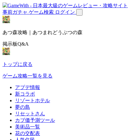
事前ガチャ
ゲーム検索
ログイン
あつ森攻略｜あつまれどうぶつの森
掲示板Q&A
トップに戻る
ゲーム攻略一覧を見る
アプデ情報
新コラボ
リゾートホテル
夢の島
リセットさん
カブ価予測ツール
美術品一覧
花の交配表
人気住民