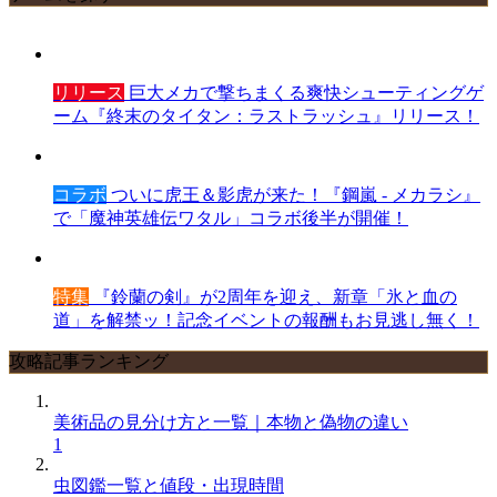
リリース
巨大メカで撃ちまくる爽快シューティングゲ
ーム『終末のタイタン：ラストラッシュ』リリース！
コラボ
ついに虎王＆影虎が来た！『鋼嵐 - メカラシ』
で「魔神英雄伝ワタル」コラボ後半が開催！
特集
『鈴蘭の剣』が2周年を迎え、新章「氷と血の
道」を解禁ッ！記念イベントの報酬もお見逃し無く！
攻略記事ランキング
美術品の見分け方と一覧｜本物と偽物の違い
1
虫図鑑一覧と値段・出現時間