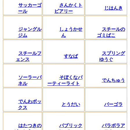
サッカーゴ
さんかくト
じはんき
ール
ピアリー
ジャングル
しょうかせ
スチールの
ジム
ん
ゴミばこ
スチールフ
スプリング
すなば
ェンス
ゆうぐ
ソーラーパ
そぼくなパ
でんちゅう
ネル
ーティーライト
でんわボッ
とうだい
パーゴラ
クス
はたつきの
パブリック
パラボラア