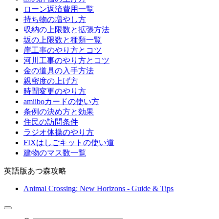
ローン返済費用一覧
持ち物の増やし方
収納の上限数と拡張方法
坂の上限数と種類一覧
崖工事のやり方とコツ
河川工事のやり方とコツ
金の道具の入手方法
親密度の上げ方
時間変更のやり方
amiiboカードの使い方
条例の決め方と効果
住民の訪問条件
ラジオ体操のやり方
FIXはしごキットの使い道
建物のマス数一覧
英語版あつ森攻略
Animal Crossing: New Horizons - Guide & Tips