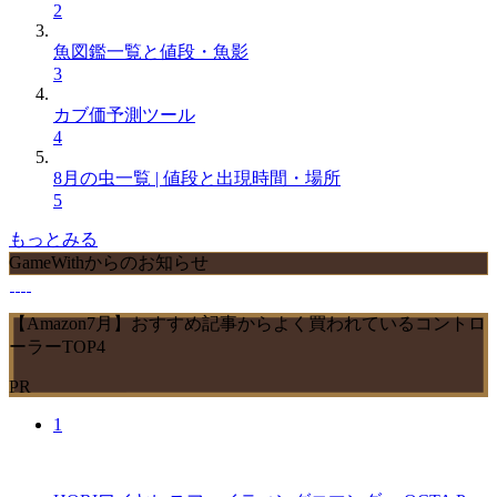
2
魚図鑑一覧と値段・魚影
3
カブ価予測ツール
4
8月の虫一覧 | 値段と出現時間・場所
5
もっとみる
GameWithからのお知らせ
【Amazon7月】おすすめ記事からよく買われているコントロ
ーラーTOP4
PR
1