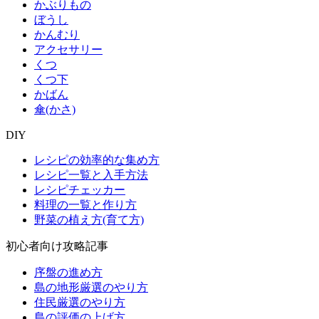
かぶりもの
ぼうし
かんむり
アクセサリー
くつ
くつ下
かばん
傘(かさ)
DIY
レシピの効率的な集め方
レシピ一覧と入手方法
レシピチェッカー
料理の一覧と作り方
野菜の植え方(育て方)
初心者向け攻略記事
序盤の進め方
島の地形厳選のやり方
住民厳選のやり方
島の評価の上げ方