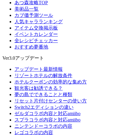
あつ森攻略TOP
美術品一覧
カブ価予測ツール
人気キャラランキング
アイテム交換掲示板
イベントカレンダー
全レシピチェッカー
おすすめ夢番地
Ver3.0アップデート
アップデート最新情報
リゾートホテルの解放条件
ホテルクーポンの効率的な集め方
観光客は勧誘できる？
夢の島でできることと種類
リセット片付けセンターの使い方
Switch2エディションの違い
ゼルダコラボ内容と対応amiibo
スプラコラボ内容と対応amiibo
ニンテンドーコラボの内容
レゴコラボの内容