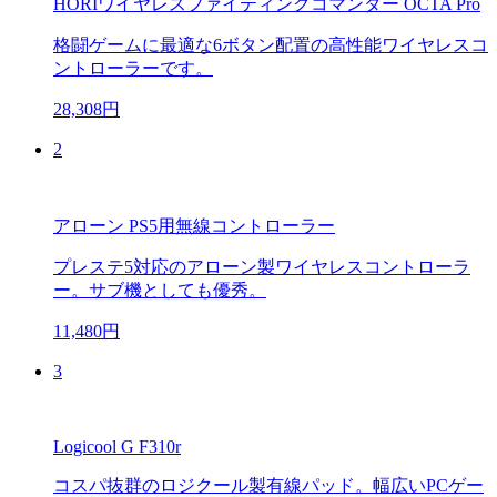
HORIワイヤレスファイティングコマンダー OCTA Pro
格闘ゲームに最適な6ボタン配置の高性能ワイヤレスコ
ントローラーです。
28,308円
2
アローン PS5用無線コントローラー
プレステ5対応のアローン製ワイヤレスコントローラ
ー。サブ機としても優秀。
11,480円
3
Logicool G F310r
コスパ抜群のロジクール製有線パッド。幅広いPCゲー