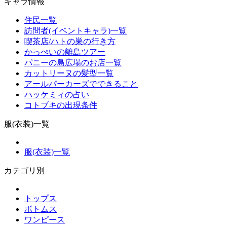
キャラ情報
住民一覧
訪問者(イベントキャラ)一覧
喫茶店/ハトの巣の行き方
かっぺいの離島ツアー
パニーの島広場のお店一覧
カットリーヌの髪型一覧
アールパーカーズでできること
ハッケミィの占い
コトブキの出現条件
服(衣装)一覧
服(衣装)一覧
カテゴリ別
トップス
ボトムス
ワンピース