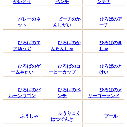
がいとう
ベンチ
ンテナ
バレーのネ
ビーチのか
ひろばのア
ット
んしだい
ーチ
ひろばのエ
ひろばのか
ひろばのき
アゆうぐ
んらんしゃ
しゃ
ひろばのゲ
ひろばのコ
ひろばのと
ームやたい
ーヒーカップ
けい
ひろばのバ
ひろばのベ
ひろばのメ
ルーンワゴン
ンチ
リーゴーランド
ふうりょく
ふうしゃ
プール
はつでんき