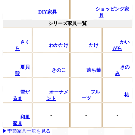
ショッピング家
DIY家具
具
シリーズ家具一覧
さく
かい
わかたけ
たけ
ら
がら
夏貝
きの
きのこ
落ち葉
殻
み
フル
雪だ
オーナメ
花
ーツ
るま
ント
-
-
-
和風
家具
▶季節家具一覧を見る