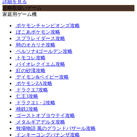
詳細を見る
攻略取扱いゲーム
家庭用ゲーム機
ポケモンチャンピオンズ攻略
ぽこあポケモン攻略
スプラレイダース攻略
時のオカリナ攻略
ペルソナ4ゴールデン攻略
トモコレ攻略
バイオレクイエム攻略
紅の砂漠攻略
デイモン&ベイビー攻略
ポケモンZA攻略
ドラクエ7攻略
仁王3攻略
ドラクエ1・2攻略
桃鉄2攻略
ゴーストオブヨウテイ攻略
メタルギアデルタ攻略
牧場物語 風のグランドバザール攻略
ドンキーコングバナンザ攻略