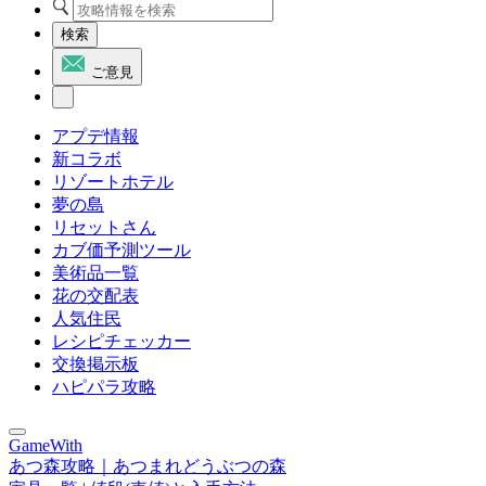
検索
ご意見
アプデ情報
新コラボ
リゾートホテル
夢の島
リセットさん
カブ価予測ツール
美術品一覧
花の交配表
人気住民
レシピチェッカー
交換掲示板
ハピパラ攻略
GameWith
あつ森攻略｜あつまれどうぶつの森