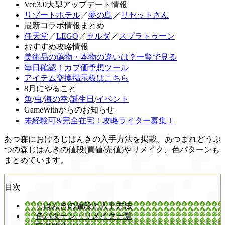
Ver.3.0大型アップデート情報
リゾートホテル
／
夢の島
／
リセットさん
最新コラボ情報まとめ
任天堂
／
LEGO
／
ゼルダ
／
スプラトゥーン
おすすめ攻略情報
美術品の偽物・本物の違いは？一覧で見る
毎日確認！カブ価予想ツール
アイテム交換掲示板はこちら
8月にやること
魚
/
虫
/
海の幸
/
誕生日
/
イベント
GameWithからのお知らせ
未経験可&完全在宅！攻略ライター募集！
あつ森におけるじはんきの入手方法を掲載。あつまれどうぶ
つの森じはんきの値段(買値/売値)やリメイク、色パターンも
まとめています。
目次
じはんきの値段と入手方法
色パターン・リメイク一覧