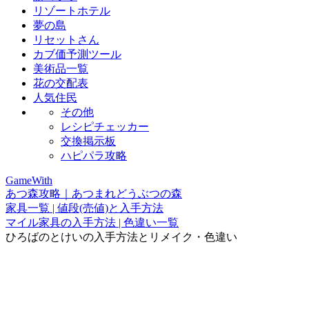
リゾートホテル
夢の島
リセットさん
カブ価予測ツール
美術品一覧
花の交配表
人気住民
その他
レシピチェッカー
交換掲示板
ハピパラ攻略
GameWith
あつ森攻略｜あつまれどうぶつの森
家具一覧 | 値段(売値)と入手方法
マイル家具の入手方法 | 色違い一覧
ひろばのとけいの入手方法とリメイク・色違い