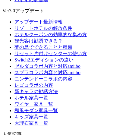
Ver3.0アップデート
アップデート最新情報
リゾートホテルの解放条件
ホテルクーポンの効率的な集め方
観光客は勧誘できる？
夢の島でできることと種類
リセット片付けセンターの使い方
Switch2エディションの違い
ゼルダコラボ内容と対応amiibo
スプラコラボ内容と対応amiibo
ニンテンドーコラボの内容
レゴコラボの内容
新キャラの勧誘方法
ホテル家具一覧
ワイヤー家具一覧
和風モダン家具一覧
キッズ家具一覧
大理石家具一覧
人気記事