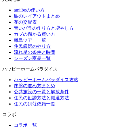
amiiboの使い方
島のレイアウトまとめ
花の交配表
青いバラの作り方と増やし方
カブの儲かる買い方
離島ツアー一覧
住民厳選のやり方
流れ星の条件と時間
シーズン商品一覧
ハッピーホームパラダイス
ハッピーホームパラダイス攻略
序盤の進め方まとめ
公共施設の一覧と解放条件
住民の勧誘方法と厳選方法
住民の別荘依頼一覧
コラボ
コラボ一覧