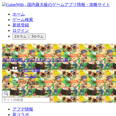
ホーム
ゲーム検索
新規登録
ログイン
2カラム
3カラム
あつ森攻略｜あつまれどうぶつの森
他の攻略
コミュ
掲示板
アプデ情報
新コラボ