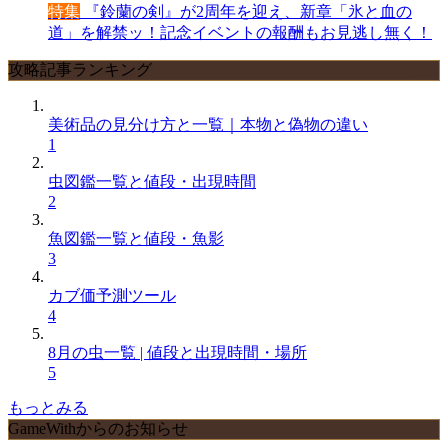
特集
『鈴蘭の剣』が2周年を迎え、新章「氷と血の
道」を解禁ッ！記念イベントの報酬もお見逃し無く！
攻略記事ランキング
美術品の見分け方と一覧｜本物と偽物の違い
1
虫図鑑一覧と値段・出現時間
2
魚図鑑一覧と値段・魚影
3
カブ価予測ツール
4
8月の虫一覧 | 値段と出現時間・場所
5
もっとみる
GameWithからのお知らせ