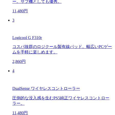
ー。サブ機としても優秀。
11,480円
3
Logicool G F310r
コスパ抜群のロジクール製有線パッド。幅広いPCゲー
ムを手軽に楽しめます。
2,860円
4
DualSense ワイヤレスコントローラー
圧倒的な没入感を生むPS5純正ワイヤレスコントロー
ラー。
11,480円