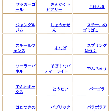
サッカーゴ
さんかくト
じはんき
ール
ピアリー
ジャングル
しょうかせ
スチールの
ジム
ん
ゴミばこ
スチールフ
スプリング
すなば
ェンス
ゆうぐ
ソーラーパ
そぼくなパ
でんちゅう
ネル
ーティーライト
でんわボッ
とうだい
パーゴラ
クス
はたつきの
パブリック
パラボラア