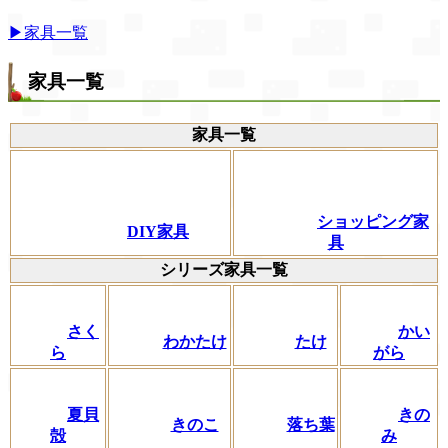
▶家具一覧
家具一覧
家具一覧
ショッピング家
DIY家具
具
シリーズ家具一覧
さく
かい
わかたけ
たけ
ら
がら
夏貝
きの
きのこ
落ち葉
殻
み