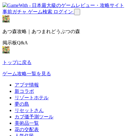
事前ガチャ
ゲーム検索
ログイン
あつ森攻略｜あつまれどうぶつの森
掲示板Q&A
トップに戻る
ゲーム攻略一覧を見る
アプデ情報
新コラボ
リゾートホテル
夢の島
リセットさん
カブ価予測ツール
美術品一覧
花の交配表
人気住民