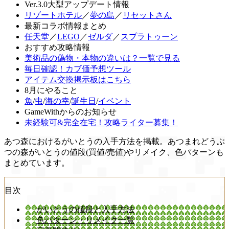
Ver.3.0大型アップデート情報
リゾートホテル
／
夢の島
／
リセットさん
最新コラボ情報まとめ
任天堂
／
LEGO
／
ゼルダ
／
スプラトゥーン
おすすめ攻略情報
美術品の偽物・本物の違いは？一覧で見る
毎日確認！カブ価予想ツール
アイテム交換掲示板はこちら
8月にやること
魚
/
虫
/
海の幸
/
誕生日
/
イベント
GameWithからのお知らせ
未経験可&完全在宅！攻略ライター募集！
あつ森におけるがいとうの入手方法を掲載。あつまれどうぶ
つの森がいとうの値段(買値/売値)やリメイク、色パターンも
まとめています。
目次
がいとうの値段と入手方法
色パターン・リメイク一覧