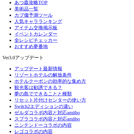
あつ森攻略TOP
美術品一覧
カブ価予測ツール
人気キャラランキング
アイテム交換掲示板
イベントカレンダー
全レシピチェッカー
おすすめ夢番地
Ver3.0アップデート
アップデート最新情報
リゾートホテルの解放条件
ホテルクーポンの効率的な集め方
観光客は勧誘できる？
夢の島でできることと種類
リセット片付けセンターの使い方
Switch2エディションの違い
ゼルダコラボ内容と対応amiibo
スプラコラボ内容と対応amiibo
ニンテンドーコラボの内容
レゴコラボの内容