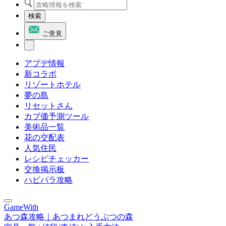
検索
ご意見
アプデ情報
新コラボ
リゾートホテル
夢の島
リセットさん
カブ価予測ツール
美術品一覧
花の交配表
人気住民
レシピチェッカー
交換掲示板
ハピパラ攻略
GameWith
あつ森攻略｜あつまれどうぶつの森