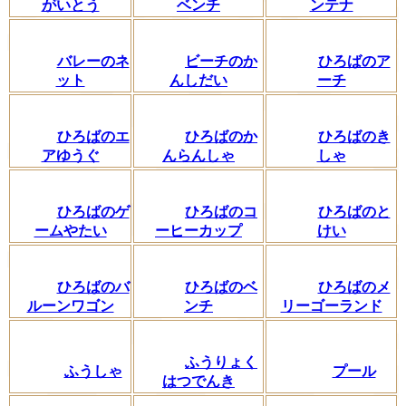
がいとう
ベンチ
ンテナ
バレーのネ
ビーチのか
ひろばのア
ット
んしだい
ーチ
ひろばのエ
ひろばのか
ひろばのき
アゆうぐ
んらんしゃ
しゃ
ひろばのゲ
ひろばのコ
ひろばのと
ームやたい
ーヒーカップ
けい
ひろばのバ
ひろばのベ
ひろばのメ
ルーンワゴン
ンチ
リーゴーランド
ふうりょく
ふうしゃ
プール
はつでんき