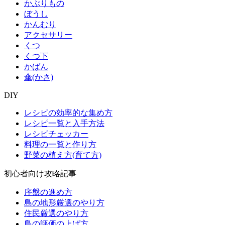
かぶりもの
ぼうし
かんむり
アクセサリー
くつ
くつ下
かばん
傘(かさ)
DIY
レシピの効率的な集め方
レシピ一覧と入手方法
レシピチェッカー
料理の一覧と作り方
野菜の植え方(育て方)
初心者向け攻略記事
序盤の進め方
島の地形厳選のやり方
住民厳選のやり方
島の評価の上げ方