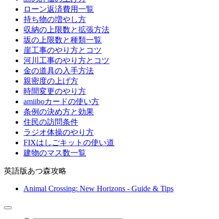
ローン返済費用一覧
持ち物の増やし方
収納の上限数と拡張方法
坂の上限数と種類一覧
崖工事のやり方とコツ
河川工事のやり方とコツ
金の道具の入手方法
親密度の上げ方
時間変更のやり方
amiiboカードの使い方
条例の決め方と効果
住民の訪問条件
ラジオ体操のやり方
FIXはしごキットの使い道
建物のマス数一覧
英語版あつ森攻略
Animal Crossing: New Horizons - Guide & Tips