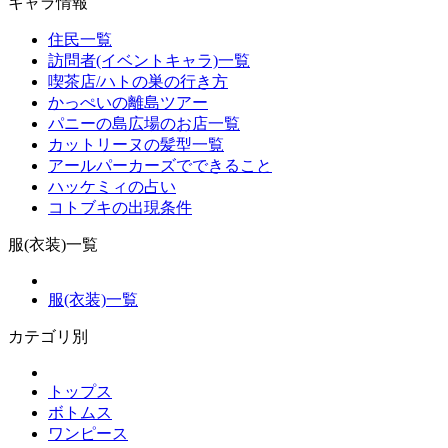
キャラ情報
住民一覧
訪問者(イベントキャラ)一覧
喫茶店/ハトの巣の行き方
かっぺいの離島ツアー
パニーの島広場のお店一覧
カットリーヌの髪型一覧
アールパーカーズでできること
ハッケミィの占い
コトブキの出現条件
服(衣装)一覧
服(衣装)一覧
カテゴリ別
トップス
ボトムス
ワンピース