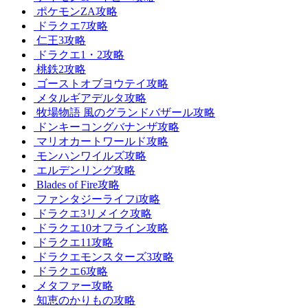
ポケモンZA攻略
ドラクエ7攻略
仁王3攻略
ドラクエ1・2攻略
桃鉄2攻略
ゴーストオブヨウテイ攻略
メタルギアデルタ攻略
牧場物語 風のグランドバザール攻略
ドンキーコングバナンザ攻略
マリオカートワールド攻略
モンハンワイルズ攻略
エルデンリング攻略
Blades of Fire攻略
ファンタジーライフi攻略
ドラクエ3リメイク攻略
ドラクエ10オフライン攻略
ドラクエ11攻略
ドラクエモンスターズ3攻略
ドラクエ6攻略
メタファー攻略
知恵のかりもの攻略