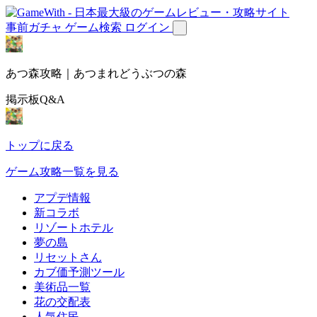
事前ガチャ
ゲーム検索
ログイン
あつ森攻略｜あつまれどうぶつの森
掲示板Q&A
トップに戻る
ゲーム攻略一覧を見る
アプデ情報
新コラボ
リゾートホテル
夢の島
リセットさん
カブ価予測ツール
美術品一覧
花の交配表
人気住民