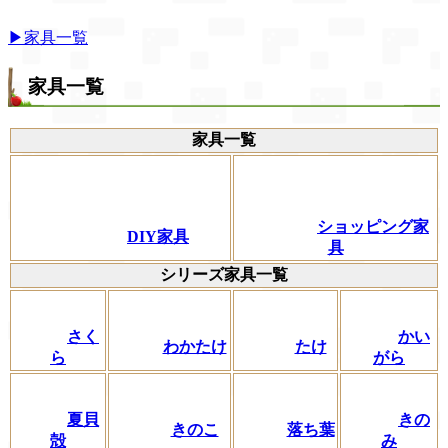
▶家具一覧
家具一覧
家具一覧
ショッピング家
DIY家具
具
シリーズ家具一覧
さく
かい
わかたけ
たけ
ら
がら
夏貝
きの
きのこ
落ち葉
殻
み