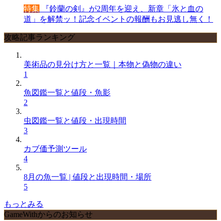
特集
『鈴蘭の剣』が2周年を迎え、新章「氷と血の
道」を解禁ッ！記念イベントの報酬もお見逃し無く！
攻略記事ランキング
美術品の見分け方と一覧｜本物と偽物の違い
1
魚図鑑一覧と値段・魚影
2
虫図鑑一覧と値段・出現時間
3
カブ価予測ツール
4
8月の魚一覧 | 値段と出現時間・場所
5
もっとみる
GameWithからのお知らせ