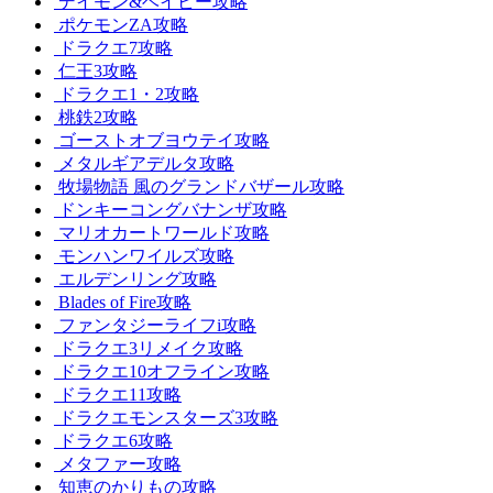
デイモン&ベイビー攻略
ポケモンZA攻略
ドラクエ7攻略
仁王3攻略
ドラクエ1・2攻略
桃鉄2攻略
ゴーストオブヨウテイ攻略
メタルギアデルタ攻略
牧場物語 風のグランドバザール攻略
ドンキーコングバナンザ攻略
マリオカートワールド攻略
モンハンワイルズ攻略
エルデンリング攻略
Blades of Fire攻略
ファンタジーライフi攻略
ドラクエ3リメイク攻略
ドラクエ10オフライン攻略
ドラクエ11攻略
ドラクエモンスターズ3攻略
ドラクエ6攻略
メタファー攻略
知恵のかりもの攻略