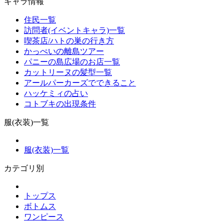
キャラ情報
住民一覧
訪問者(イベントキャラ)一覧
喫茶店/ハトの巣の行き方
かっぺいの離島ツアー
パニーの島広場のお店一覧
カットリーヌの髪型一覧
アールパーカーズでできること
ハッケミィの占い
コトブキの出現条件
服(衣装)一覧
服(衣装)一覧
カテゴリ別
トップス
ボトムス
ワンピース