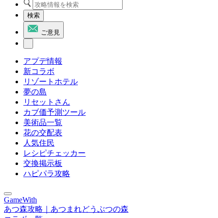
検索
ご意見
アプデ情報
新コラボ
リゾートホテル
夢の島
リセットさん
カブ価予測ツール
美術品一覧
花の交配表
人気住民
レシピチェッカー
交換掲示板
ハピパラ攻略
GameWith
あつ森攻略｜あつまれどうぶつの森