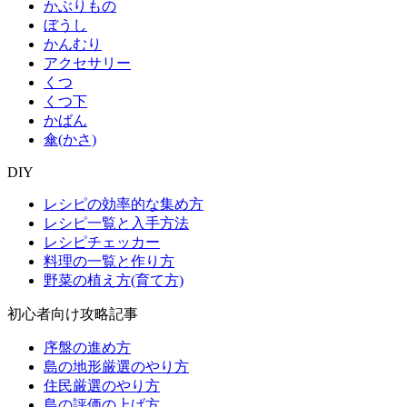
かぶりもの
ぼうし
かんむり
アクセサリー
くつ
くつ下
かばん
傘(かさ)
DIY
レシピの効率的な集め方
レシピ一覧と入手方法
レシピチェッカー
料理の一覧と作り方
野菜の植え方(育て方)
初心者向け攻略記事
序盤の進め方
島の地形厳選のやり方
住民厳選のやり方
島の評価の上げ方