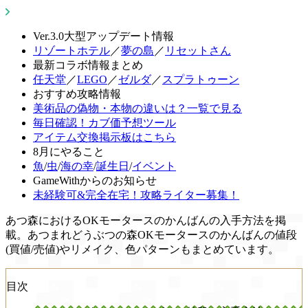
Ver.3.0大型アップデート情報
リゾートホテル
／
夢の島
／
リセットさん
最新コラボ情報まとめ
任天堂
／
LEGO
／
ゼルダ
／
スプラトゥーン
おすすめ攻略情報
美術品の偽物・本物の違いは？一覧で見る
毎日確認！カブ価予想ツール
アイテム交換掲示板はこちら
8月にやること
魚
/
虫
/
海の幸
/
誕生日
/
イベント
GameWithからのお知らせ
未経験可&完全在宅！攻略ライター募集！
あつ森におけるOKモータースのかんばんの入手方法を掲
載。あつまれどうぶつの森OKモータースのかんばんの値段
(買値/売値)やリメイク、色パターンもまとめています。
目次