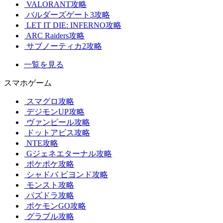
VALORANT攻略
バルダーズゲート3攻略
LET IT DIE: INFERNO攻略
ARC Raiders攻略
サブノーティカ2攻略
一覧を見る
スマホゲーム
スマグロ攻略
デジモンUP攻略
ヴァンピール攻略
ドットアビス攻略
NTE攻略
Gジェネエターナル攻略
ポケポケ攻略
シャドバ ビヨンド攻略
モンスト攻略
パズドラ攻略
ポケモンGO攻略
グラブル攻略