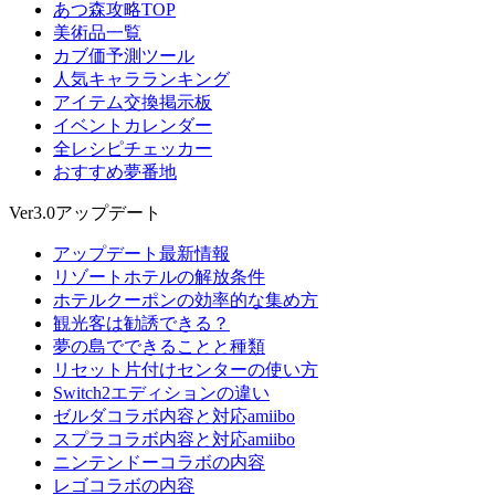
あつ森攻略TOP
美術品一覧
カブ価予測ツール
人気キャラランキング
アイテム交換掲示板
イベントカレンダー
全レシピチェッカー
おすすめ夢番地
Ver3.0アップデート
アップデート最新情報
リゾートホテルの解放条件
ホテルクーポンの効率的な集め方
観光客は勧誘できる？
夢の島でできることと種類
リセット片付けセンターの使い方
Switch2エディションの違い
ゼルダコラボ内容と対応amiibo
スプラコラボ内容と対応amiibo
ニンテンドーコラボの内容
レゴコラボの内容