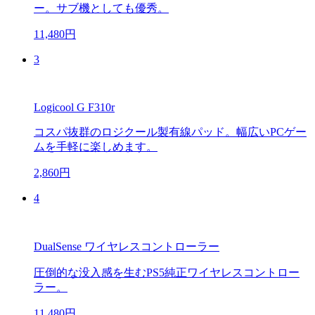
ー。サブ機としても優秀。
11,480円
3
Logicool G F310r
コスパ抜群のロジクール製有線パッド。幅広いPCゲー
ムを手軽に楽しめます。
2,860円
4
DualSense ワイヤレスコントローラー
圧倒的な没入感を生むPS5純正ワイヤレスコントロー
ラー。
11,480円