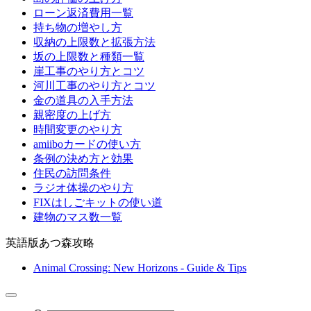
ローン返済費用一覧
持ち物の増やし方
収納の上限数と拡張方法
坂の上限数と種類一覧
崖工事のやり方とコツ
河川工事のやり方とコツ
金の道具の入手方法
親密度の上げ方
時間変更のやり方
amiiboカードの使い方
条例の決め方と効果
住民の訪問条件
ラジオ体操のやり方
FIXはしごキットの使い道
建物のマス数一覧
英語版あつ森攻略
Animal Crossing: New Horizons - Guide & Tips