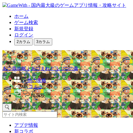
ホーム
ゲーム検索
新規登録
ログイン
2カラム
3カラム
あつ森攻略｜あつまれどうぶつの森
他の攻略
コミュ
掲示板
アプデ情報
新コラボ