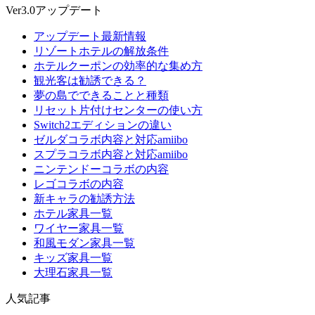
Ver3.0アップデート
アップデート最新情報
リゾートホテルの解放条件
ホテルクーポンの効率的な集め方
観光客は勧誘できる？
夢の島でできることと種類
リセット片付けセンターの使い方
Switch2エディションの違い
ゼルダコラボ内容と対応amiibo
スプラコラボ内容と対応amiibo
ニンテンドーコラボの内容
レゴコラボの内容
新キャラの勧誘方法
ホテル家具一覧
ワイヤー家具一覧
和風モダン家具一覧
キッズ家具一覧
大理石家具一覧
人気記事