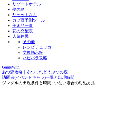
リゾートホテル
夢の島
リセットさん
カブ価予測ツール
美術品一覧
花の交配表
人気住民
その他
レシピチェッカー
交換掲示板
ハピパラ攻略
GameWith
あつ森攻略｜あつまれどうぶつの森
訪問者(イベントキャラ)一覧と出現時間
ジングルの出現条件と時間 | いない場合の対処方法