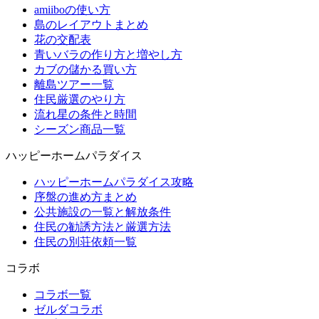
amiiboの使い方
島のレイアウトまとめ
花の交配表
青いバラの作り方と増やし方
カブの儲かる買い方
離島ツアー一覧
住民厳選のやり方
流れ星の条件と時間
シーズン商品一覧
ハッピーホームパラダイス
ハッピーホームパラダイス攻略
序盤の進め方まとめ
公共施設の一覧と解放条件
住民の勧誘方法と厳選方法
住民の別荘依頼一覧
コラボ
コラボ一覧
ゼルダコラボ