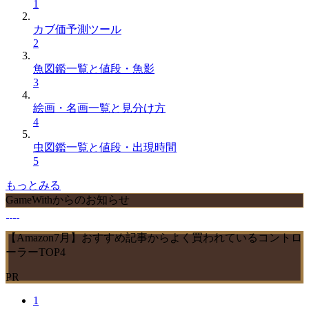
1
カブ価予測ツール
2
魚図鑑一覧と値段・魚影
3
絵画・名画一覧と見分け方
4
虫図鑑一覧と値段・出現時間
5
もっとみる
GameWithからのお知らせ
【Amazon7月】おすすめ記事からよく買われているコントロ
ーラーTOP4
PR
1