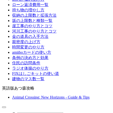
ローン返済費用一覧
持ち物の増やし方
収納の上限数と拡張方法
坂の上限数と種類一覧
崖工事のやり方とコツ
河川工事のやり方とコツ
金の道具の入手方法
親密度の上げ方
時間変更のやり方
amiiboカードの使い方
条例の決め方と効果
住民の訪問条件
ラジオ体操のやり方
FIXはしごキットの使い道
建物のマス数一覧
英語版あつ森攻略
Animal Crossing: New Horizons - Guide & Tips