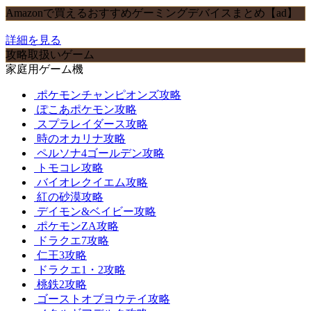
Amazonで買えるおすすめゲーミングデバイスまとめ【ad】
詳細を見る
攻略取扱いゲーム
家庭用ゲーム機
ポケモンチャンピオンズ攻略
ぽこあポケモン攻略
スプラレイダース攻略
時のオカリナ攻略
ペルソナ4ゴールデン攻略
トモコレ攻略
バイオレクイエム攻略
紅の砂漠攻略
デイモン&ベイビー攻略
ポケモンZA攻略
ドラクエ7攻略
仁王3攻略
ドラクエ1・2攻略
桃鉄2攻略
ゴーストオブヨウテイ攻略