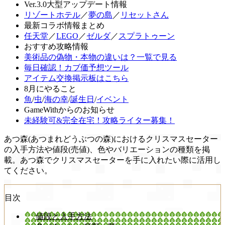
Ver.3.0大型アップデート情報
リゾートホテル
／
夢の島
／
リセットさん
最新コラボ情報まとめ
任天堂
／
LEGO
／
ゼルダ
／
スプラトゥーン
おすすめ攻略情報
美術品の偽物・本物の違いは？一覧で見る
毎日確認！カブ価予想ツール
アイテム交換掲示板はこちら
8月にやること
魚
/
虫
/
海の幸
/
誕生日
/
イベント
GameWithからのお知らせ
未経験可&完全在宅！攻略ライター募集！
あつ森(あつまれどうぶつの森)におけるクリスマスセーター
の入手方法や値段(売値)、色やバリエーションの種類を掲
載。あつ森でクリスマスセーターを手に入れたい際に活用し
てください。
目次
値段と入手方法