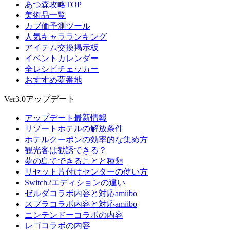
あつ森攻略TOP
美術品一覧
カブ価予測ツール
人気キャラランキング
アイテム交換掲示板
イベントカレンダー
全レシピチェッカー
おすすめ夢番地
Ver3.0アップデート
アップデート最新情報
リゾートホテルの解放条件
ホテルクーポンの効率的な集め方
観光客は勧誘できる？
夢の島でできることと種類
リセット片付けセンターの使い方
Switch2エディションの違い
ゼルダコラボ内容と対応amiibo
スプラコラボ内容と対応amiibo
ニンテンドーコラボの内容
レゴコラボの内容