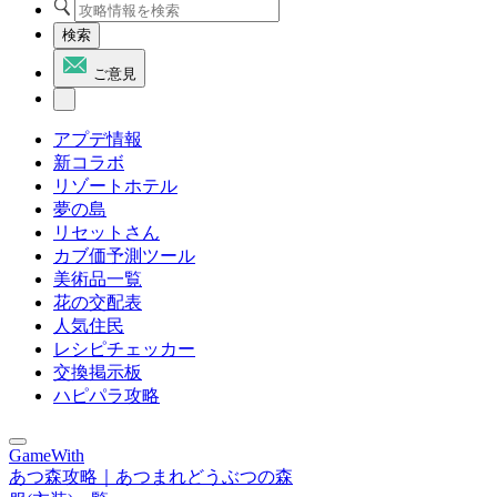
検索
ご意見
アプデ情報
新コラボ
リゾートホテル
夢の島
リセットさん
カブ価予測ツール
美術品一覧
花の交配表
人気住民
レシピチェッカー
交換掲示板
ハピパラ攻略
GameWith
あつ森攻略｜あつまれどうぶつの森