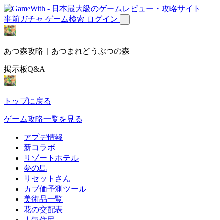
事前ガチャ
ゲーム検索
ログイン
あつ森攻略｜あつまれどうぶつの森
掲示板Q&A
トップに戻る
ゲーム攻略一覧を見る
アプデ情報
新コラボ
リゾートホテル
夢の島
リセットさん
カブ価予測ツール
美術品一覧
花の交配表
人気住民