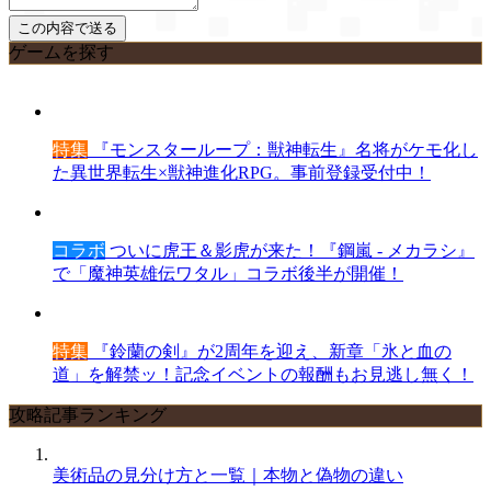
ゲームを探す
特集
『モンスターループ：獣神転生』名将がケモ化し
た異世界転生×獣神進化RPG。事前登録受付中！
コラボ
ついに虎王＆影虎が来た！『鋼嵐 - メカラシ』
で「魔神英雄伝ワタル」コラボ後半が開催！
特集
『鈴蘭の剣』が2周年を迎え、新章「氷と血の
道」を解禁ッ！記念イベントの報酬もお見逃し無く！
攻略記事ランキング
美術品の見分け方と一覧｜本物と偽物の違い