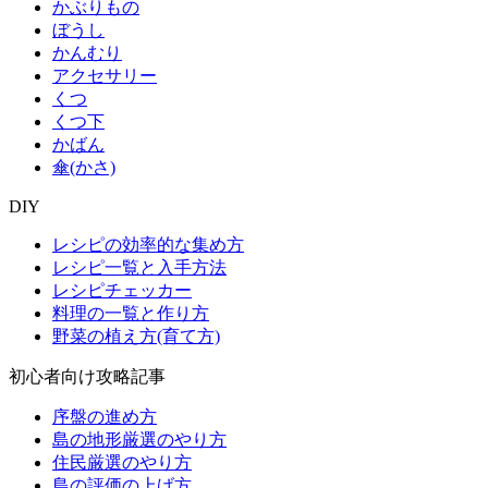
かぶりもの
ぼうし
かんむり
アクセサリー
くつ
くつ下
かばん
傘(かさ)
DIY
レシピの効率的な集め方
レシピ一覧と入手方法
レシピチェッカー
料理の一覧と作り方
野菜の植え方(育て方)
初心者向け攻略記事
序盤の進め方
島の地形厳選のやり方
住民厳選のやり方
島の評価の上げ方