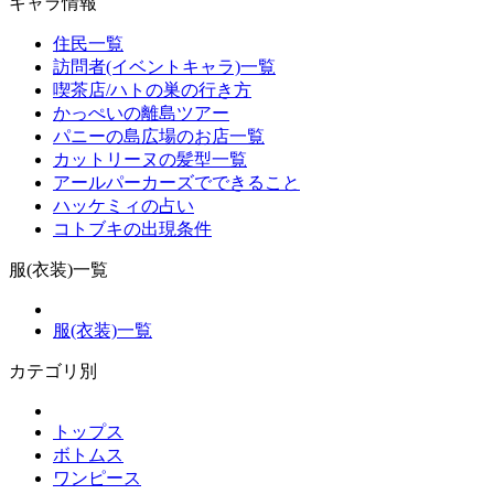
キャラ情報
住民一覧
訪問者(イベントキャラ)一覧
喫茶店/ハトの巣の行き方
かっぺいの離島ツアー
パニーの島広場のお店一覧
カットリーヌの髪型一覧
アールパーカーズでできること
ハッケミィの占い
コトブキの出現条件
服(衣装)一覧
服(衣装)一覧
カテゴリ別
トップス
ボトムス
ワンピース