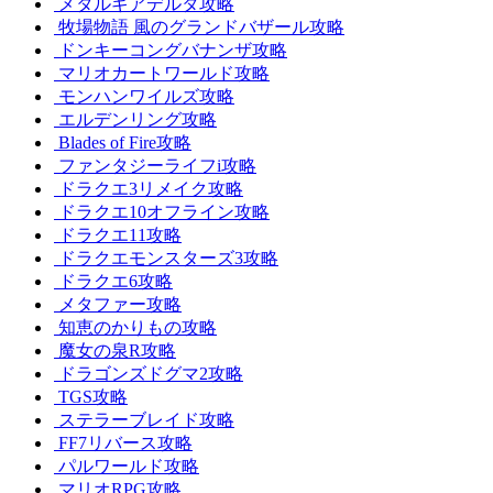
メタルギアデルタ攻略
牧場物語 風のグランドバザール攻略
ドンキーコングバナンザ攻略
マリオカートワールド攻略
モンハンワイルズ攻略
エルデンリング攻略
Blades of Fire攻略
ファンタジーライフi攻略
ドラクエ3リメイク攻略
ドラクエ10オフライン攻略
ドラクエ11攻略
ドラクエモンスターズ3攻略
ドラクエ6攻略
メタファー攻略
知恵のかりもの攻略
魔女の泉R攻略
ドラゴンズドグマ2攻略
TGS攻略
ステラーブレイド攻略
FF7リバース攻略
パルワールド攻略
マリオRPG攻略