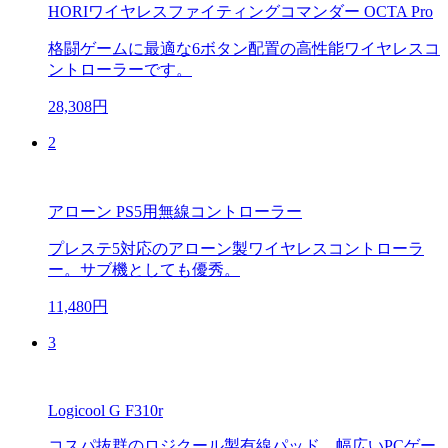
HORIワイヤレスファイティングコマンダー OCTA Pro
格闘ゲームに最適な6ボタン配置の高性能ワイヤレスコ
ントローラーです。
28,308円
2
アローン PS5用無線コントローラー
プレステ5対応のアローン製ワイヤレスコントローラ
ー。サブ機としても優秀。
11,480円
3
Logicool G F310r
コスパ抜群のロジクール製有線パッド。幅広いPCゲー