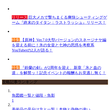
リリース
巨大メカで撃ちまくる爽快シューティングゲ
ーム『終末のタイタン：ラストラッシュ』リリース！
特集
【原神】Ver.7.0大型バージョンのスネージナヤ編
を迎える前に！氷の女皇と七神の思惑を考察系
YouTuberの2人が語る！
特集
『鈴蘭の剣』が2周年を迎え、新章「氷と血の
道」を解禁ッ！記念イベントの報酬もお見逃し無く！
攻略記事ランキング
魚図鑑一覧と値段・魚影
1
美術品の見分け方と一覧｜本物と偽物の違い