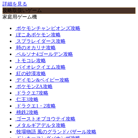
詳細を見る
攻略取扱いゲーム
家庭用ゲーム機
ポケモンチャンピオンズ攻略
ぽこあポケモン攻略
スプラレイダース攻略
時のオカリナ攻略
ペルソナ4ゴールデン攻略
トモコレ攻略
バイオレクイエム攻略
紅の砂漠攻略
デイモン&ベイビー攻略
ポケモンZA攻略
ドラクエ7攻略
仁王3攻略
ドラクエ1・2攻略
桃鉄2攻略
ゴーストオブヨウテイ攻略
メタルギアデルタ攻略
牧場物語 風のグランドバザール攻略