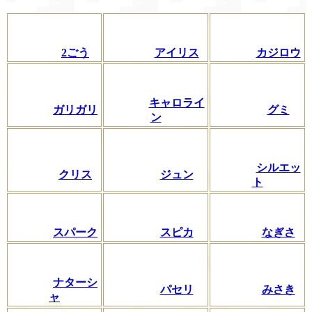
2ごう
アイリス
カジロウ
キャロライ
ガリガリ
グミ
ン
シルエッ
クリス
ジュン
ト
スパーク
スピカ
なぎさ
ナターシ
パセリ
みさき
ャ