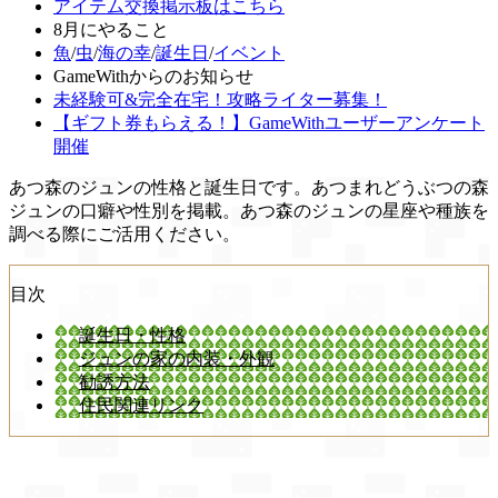
アイテム交換掲示板はこちら
8月にやること
魚
/
虫
/
海の幸
/
誕生日
/
イベント
GameWithからのお知らせ
未経験可&完全在宅！攻略ライター募集！
【ギフト券もらえる！】GameWithユーザーアンケート
開催
あつ森のジュンの性格と誕生日です。あつまれどうぶつの森
ジュンの口癖や性別を掲載。あつ森のジュンの星座や種族を
調べる際にご活用ください。
目次
誕生日・性格
ジュンの家の内装・外観
勧誘方法
住民関連リンク