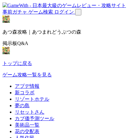
事前ガチャ
ゲーム検索
ログイン
あつ森攻略｜あつまれどうぶつの森
掲示板Q&A
トップに戻る
ゲーム攻略一覧を見る
アプデ情報
新コラボ
リゾートホテル
夢の島
リセットさん
カブ価予測ツール
美術品一覧
花の交配表
人気住民