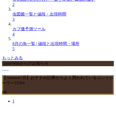
2
虫図鑑一覧と値段・出現時間
3
カブ価予測ツール
4
8月の魚一覧 | 値段と出現時間・場所
5
もっとみる
GameWithからのお知らせ
【Amazon7月】おすすめ記事からよく買われているコントロ
ーラーTOP4
PR
1