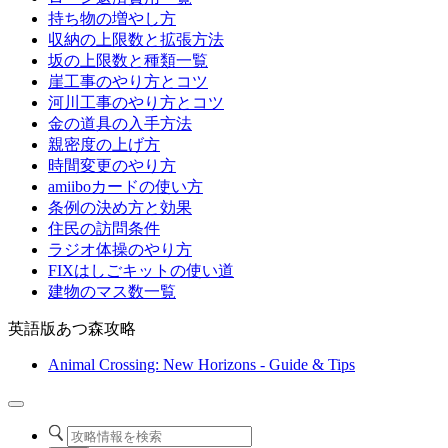
持ち物の増やし方
収納の上限数と拡張方法
坂の上限数と種類一覧
崖工事のやり方とコツ
河川工事のやり方とコツ
金の道具の入手方法
親密度の上げ方
時間変更のやり方
amiiboカードの使い方
条例の決め方と効果
住民の訪問条件
ラジオ体操のやり方
FIXはしごキットの使い道
建物のマス数一覧
英語版あつ森攻略
Animal Crossing: New Horizons - Guide & Tips