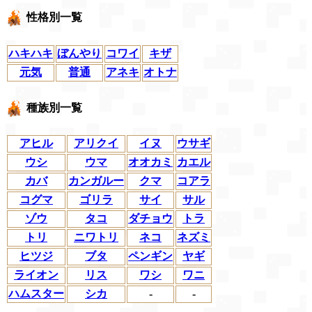
性格別一覧
ハキハキ
ぼんやり
コワイ
キザ
元気
普通
アネキ
オトナ
種族別一覧
アヒル
アリクイ
イヌ
ウサギ
ウシ
ウマ
オオカミ
カエル
カバ
カンガルー
クマ
コアラ
コグマ
ゴリラ
サイ
サル
ゾウ
タコ
ダチョウ
トラ
トリ
ニワトリ
ネコ
ネズミ
ヒツジ
ブタ
ペンギン
ヤギ
ライオン
リス
ワシ
ワニ
ハムスター
シカ
-
-