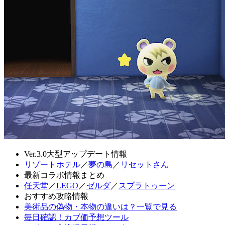
Ver.3.0大型アップデート情報
リゾートホテル
／
夢の島
／
リセットさん
最新コラボ情報まとめ
任天堂
／
LEGO
／
ゼルダ
／
スプラトゥーン
おすすめ攻略情報
美術品の偽物・本物の違いは？一覧で見る
毎日確認！カブ価予想ツール