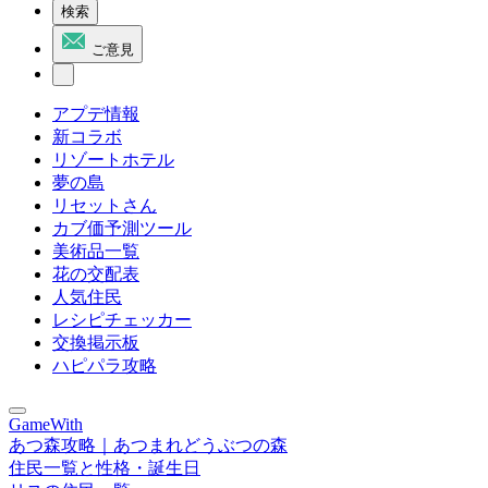
検索
ご意見
アプデ情報
新コラボ
リゾートホテル
夢の島
リセットさん
カブ価予測ツール
美術品一覧
花の交配表
人気住民
レシピチェッカー
交換掲示板
ハピパラ攻略
GameWith
あつ森攻略｜あつまれどうぶつの森
住民一覧と性格・誕生日