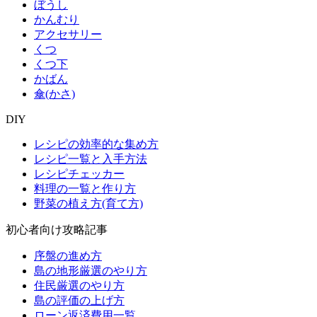
ぼうし
かんむり
アクセサリー
くつ
くつ下
かばん
傘(かさ)
DIY
レシピの効率的な集め方
レシピ一覧と入手方法
レシピチェッカー
料理の一覧と作り方
野菜の植え方(育て方)
初心者向け攻略記事
序盤の進め方
島の地形厳選のやり方
住民厳選のやり方
島の評価の上げ方
ローン返済費用一覧