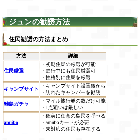
ジュンの勧誘方法
住民勧誘の方法まとめ
方法
詳細
・初期住民の厳選が可能
住民厳選
・進行中にも住民厳選可
・性格別に住民を厳選
・キャンプサイト設置後から
キャンプサイト
・訪れたキャンパーを勧誘
・マイル旅行券の数だけ可能
離島ガチャ
・1点狙いは厳しい
・確実に任意の島民を呼べる
amiibo
・amiiboカードが必要
・未対応の住民も存在する