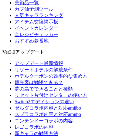
美術品一覧
カブ価予測ツール
人気キャラランキング
アイテム交換掲示板
イベントカレンダー
全レシピチェッカー
おすすめ夢番地
Ver3.0アップデート
アップデート最新情報
リゾートホテルの解放条件
ホテルクーポンの効率的な集め方
観光客は勧誘できる？
夢の島でできることと種類
リセット片付けセンターの使い方
Switch2エディションの違い
ゼルダコラボ内容と対応amiibo
スプラコラボ内容と対応amiibo
ニンテンドーコラボの内容
レゴコラボの内容
新キャラの勧誘方法