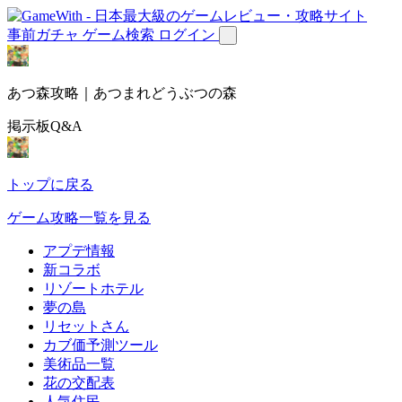
事前ガチャ
ゲーム検索
ログイン
あつ森攻略｜あつまれどうぶつの森
掲示板Q&A
トップに戻る
ゲーム攻略一覧を見る
アプデ情報
新コラボ
リゾートホテル
夢の島
リセットさん
カブ価予測ツール
美術品一覧
花の交配表
人気住民