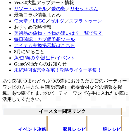
Ver.3.0大型アップデート情報
リゾートホテル
／
夢の島
／
リセットさん
最新コラボ情報まとめ
任天堂
／
LEGO
／
ゼルダ
／
スプラトゥーン
おすすめ攻略情報
美術品の偽物・本物の違いは？一覧で見る
毎日確認！カブ価予想ツール
アイテム交換掲示板はこちら
8月にやること
魚
/
虫
/
海の幸
/
誕生日
/
イベント
GameWithからのお知らせ
未経験可&完全在宅！攻略ライター募集！
あつ森(あつまれどうぶつの森)におけるたまごのパーティー
ワンピの入手方法や値段(売値)、必要素材などの情報を掲
載。あつ森でたまごのパーティーワンピを手に入れたい際に
活用してください。
イースター関連リンク
イベント攻略
家具レシピ
服レシピ