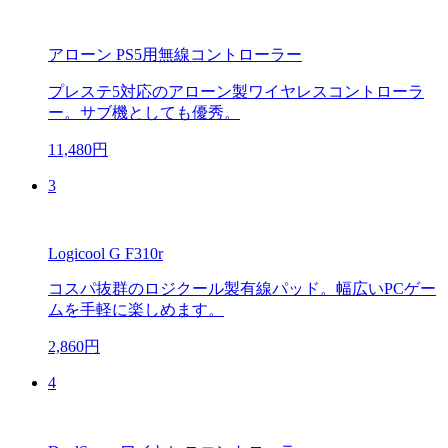
アローン PS5用無線コントローラー
プレステ5対応のアローン製ワイヤレスコントローラ
ー。サブ機としても優秀。
11,480円
3
Logicool G F310r
コスパ抜群のロジクール製有線パッド。幅広いPCゲー
ムを手軽に楽しめます。
2,860円
4