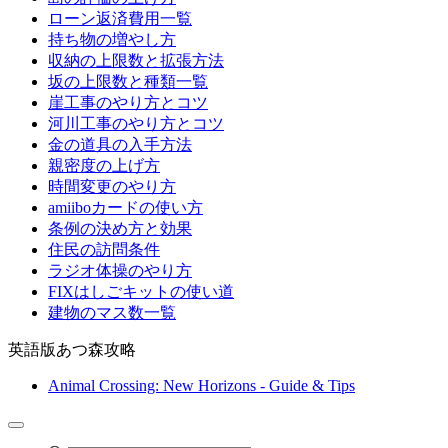
ローン返済費用一覧
持ち物の増やし方
収納の上限数と拡張方法
坂の上限数と種類一覧
崖工事のやり方とコツ
河川工事のやり方とコツ
金の道具の入手方法
親密度の上げ方
時間変更のやり方
amiiboカードの使い方
条例の決め方と効果
住民の訪問条件
ラジオ体操のやり方
FIXはしごキットの使い道
建物のマス数一覧
英語版あつ森攻略
Animal Crossing: New Horizons - Guide & Tips