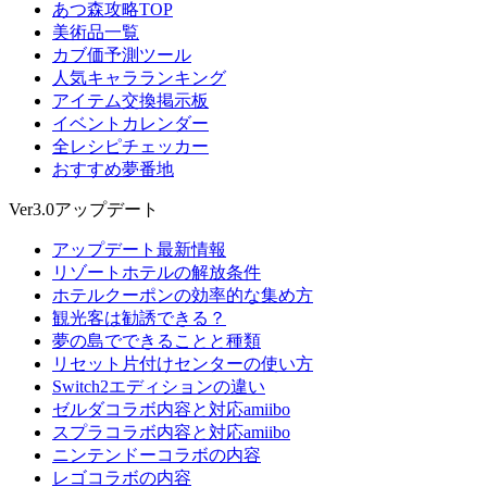
あつ森攻略TOP
美術品一覧
カブ価予測ツール
人気キャラランキング
アイテム交換掲示板
イベントカレンダー
全レシピチェッカー
おすすめ夢番地
Ver3.0アップデート
アップデート最新情報
リゾートホテルの解放条件
ホテルクーポンの効率的な集め方
観光客は勧誘できる？
夢の島でできることと種類
リセット片付けセンターの使い方
Switch2エディションの違い
ゼルダコラボ内容と対応amiibo
スプラコラボ内容と対応amiibo
ニンテンドーコラボの内容
レゴコラボの内容