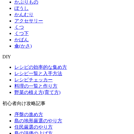
かぶりもの
ぼうし
かんむり
アクセサリー
くつ
くつ下
かばん
傘(かさ)
DIY
レシピの効率的な集め方
レシピ一覧と入手方法
レシピチェッカー
料理の一覧と作り方
野菜の植え方(育て方)
初心者向け攻略記事
序盤の進め方
島の地形厳選のやり方
住民厳選のやり方
島の評価の上げ方