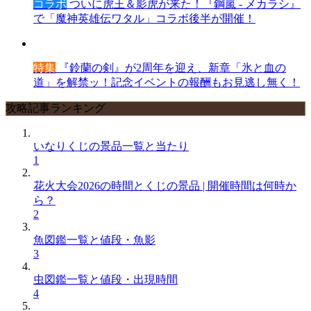
コラボ
ついに虎王＆影虎が来た！『鋼嵐 - メカラシ』
で「魔神英雄伝ワタル」コラボ後半が開催！
特集
『鈴蘭の剣』が2周年を迎え、新章「氷と血の
道」を解禁ッ！記念イベントの報酬もお見逃し無く！
攻略記事ランキング
いなりくじの景品一覧と当たり
1
花火大会2026の時間とくじの景品 | 開催時間は何時か
ら？
2
魚図鑑一覧と値段・魚影
3
虫図鑑一覧と値段・出現時間
4