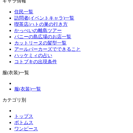
キャラ情報
住民一覧
訪問者(イベントキャラ)一覧
喫茶店/ハトの巣の行き方
かっぺいの離島ツアー
パニーの島広場のお店一覧
カットリーヌの髪型一覧
アールパーカーズでできること
ハッケミィの占い
コトブキの出現条件
服(衣装)一覧
服(衣装)一覧
カテゴリ別
トップス
ボトムス
ワンピース