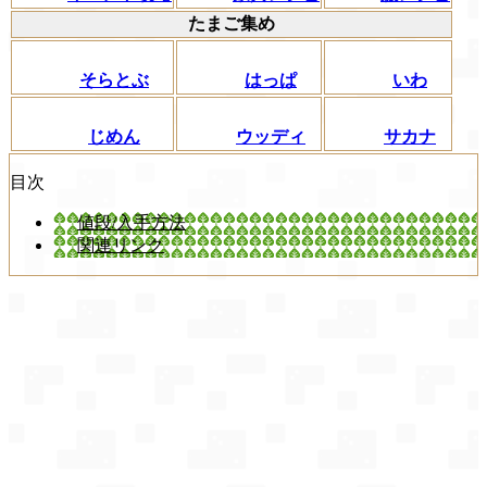
たまご集め
そらとぶ
はっぱ
いわ
じめん
ウッディ
サカナ
目次
値段/入手方法
関連リンク