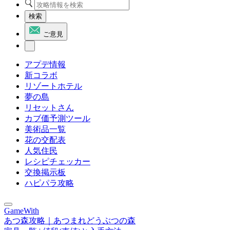
検索
ご意見
アプデ情報
新コラボ
リゾートホテル
夢の島
リセットさん
カブ価予測ツール
美術品一覧
花の交配表
人気住民
レシピチェッカー
交換掲示板
ハピパラ攻略
GameWith
あつ森攻略｜あつまれどうぶつの森