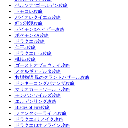
ペルソナ4ゴールデン攻略
トモコレ攻略
バイオレクイエム攻略
紅の砂漠攻略
デイモン&ベイビー攻略
ポケモンZA攻略
ドラクエ7攻略
仁王3攻略
ドラクエ1・2攻略
桃鉄2攻略
ゴーストオブヨウテイ攻略
メタルギアデルタ攻略
牧場物語 風のグランドバザール攻略
ドンキーコングバナンザ攻略
マリオカートワールド攻略
モンハンワイルズ攻略
エルデンリング攻略
Blades of Fire攻略
ファンタジーライフi攻略
ドラクエ3リメイク攻略
ドラクエ10オフライン攻略